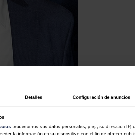
Detalles
Configuración de anuncios
os
ocios
procesamos sus datos personales, p.ej., su dirección IP, 
der la información en su dispositivo con el fin de ofrecer publi