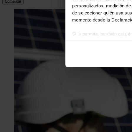
Comentar
personalizados, medición de p
de seleccionar quién usa sus
momento desde la Declaració
Si lo permite, también quisi
Recopilar información
Identificar su disposi
Obtenga más información sob
datos
. Puede cambiar o reti
Las cookies de este sitio we
y analizar el tráfico. Ademá
redes sociales, publicidad y
que hayan recopilado a parti