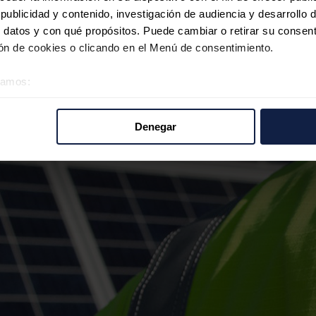
ublicidad y contenido, investigación de audiencia y desarrollo d
 datos y con qué propósitos. Puede cambiar o retirar su consent
n de cookies o clicando en el Menú de consentimiento.
éramos:
 sobre su ubicación geográfica que puede tener una precisión d
tivo analizándolo activamente para buscar características específ
Denegar
re cómo se procesan sus datos personales y establezca sus pr
rar su consentimiento en cualquier momento en la Declaración d
b se usan para personalizar el contenido y los anuncios, ofrecer
s, compartimos información sobre el uso que haga del sitio web 
 análisis web, quienes pueden combinarla con otra información q
r del uso que haya hecho de sus servicios.