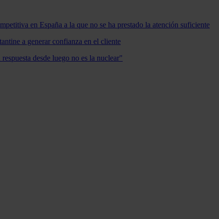
mpetitiva en España a la que no se ha prestado la atención suficiente
antine a generar confianza en el cliente
a respuesta desde luego no es la nuclear"