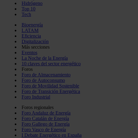
Hidrógeno
Top 10
Tech
Bioenergía
LATAM
Eficiencia
Digitalización
Más secciones
Eventos
La Noche de la Energía
10 claves del sector energético
Foros
Foro de Almacenamiento
Foro de Autoconsumo
Foro de Movilidad Sostenible
Foro de Transición Energética
Foro Industrial
Foros regionales
Foro Andaluz de Energía
Foro Catalán de Energía
Foro Gallego de Energía
Foro Vasco de Energía
I Debate Energético en España