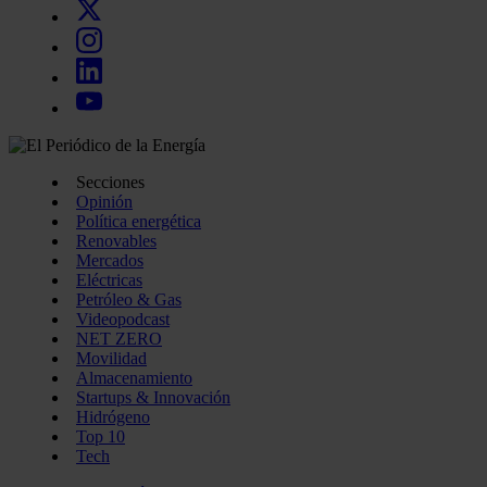
Secciones
Opinión
Política energética
Renovables
Mercados
Eléctricas
Petróleo & Gas
Videopodcast
NET ZERO
Movilidad
Almacenamiento
Startups & Innovación
Hidrógeno
Top 10
Tech