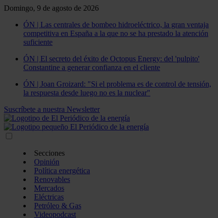
Domingo, 9 de agosto de 2026
ÓN | Las centrales de bombeo hidroeléctrico, la gran ventaja
competitiva en España a la que no se ha prestado la atención
suficiente
ÓN | El secreto del éxito de Octopus Energy: del 'pulpito'
Constantine a generar confianza en el cliente
ÓN | Joan Groizard: "Si el problema es de control de tensión,
la respuesta desde luego no es la nuclear"
Suscríbete a nuestra Newsletter
Secciones
Opinión
Política energética
Renovables
Mercados
Eléctricas
Petróleo & Gas
Videopodcast