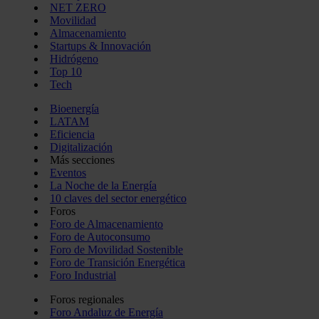
NET ZERO
Movilidad
Almacenamiento
Startups & Innovación
Hidrógeno
Top 10
Tech
Bioenergía
LATAM
Eficiencia
Digitalización
Más secciones
Eventos
La Noche de la Energía
10 claves del sector energético
Foros
Foro de Almacenamiento
Foro de Autoconsumo
Foro de Movilidad Sostenible
Foro de Transición Energética
Foro Industrial
Foros regionales
Foro Andaluz de Energía