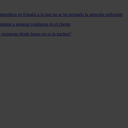
mpetitiva en España a la que no se ha prestado la atención suficiente
antine a generar confianza en el cliente
a respuesta desde luego no es la nuclear"