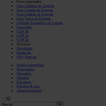
Foros regionales
Foro Andaluz de Energía
Foro Catalán de Energía
Foro Gallego de Energía
Foro Vasco de Energía
I Debate Energético en España
Especiales
COP 30
COP 29
COP 28
Servicios
Newsletter
Media kit
ON | Podcast
Política energética
Renovables
Mercados
Opinión
Eléctricas
Petróleo & Gas
Almacenamiento
Buscar