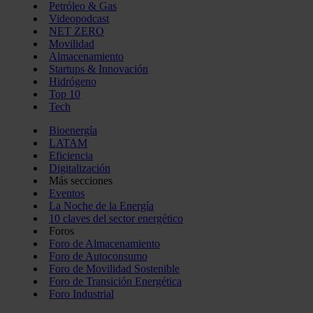
Petróleo & Gas
Videopodcast
NET ZERO
Movilidad
Almacenamiento
Startups & Innovación
Hidrógeno
Top 10
Tech
Bioenergía
LATAM
Eficiencia
Digitalización
Más secciones
Eventos
La Noche de la Energía
10 claves del sector energético
Foros
Foro de Almacenamiento
Foro de Autoconsumo
Foro de Movilidad Sostenible
Foro de Transición Energética
Foro Industrial