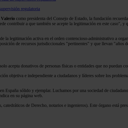
upervisión regulatoria
Valerio
como presidenta del Consejo de Estado, la fundación recuerda 
de contribuir a que también se acepte la legitimación en este caso", y 
e la legitimación activa en el orden contencioso-administrativo a orga
posición de recursos jurisdiccionales "pertinentes" y que llevan "años d
olo acepta donativos de personas físicas o entidades que no puedan c
ón objetiva e independiente a ciudadanos y líderes sobre los problemas 
en España sólido y ejemplar. Luchamos por una sociedad de ciudadanos
indica en su página web.
 catedráticos de Derecho, notarios e ingenieros). Este órgano está pre