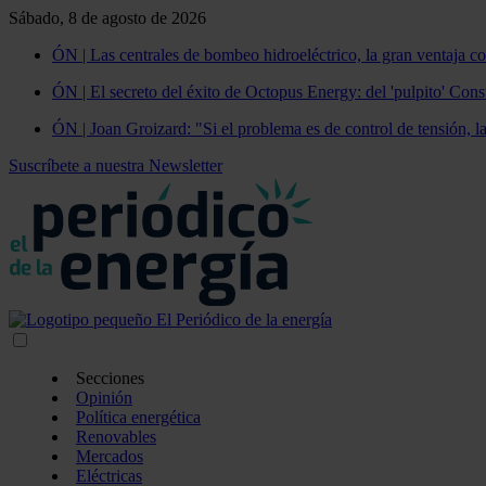
Sábado, 8 de agosto de 2026
ÓN | Las centrales de bombeo hidroeléctrico, la gran ventaja co
ÓN | El secreto del éxito de Octopus Energy: del 'pulpito' Const
ÓN | Joan Groizard: "Si el problema es de control de tensión, l
Suscríbete a nuestra Newsletter
Secciones
Opinión
Política energética
Renovables
Mercados
Eléctricas