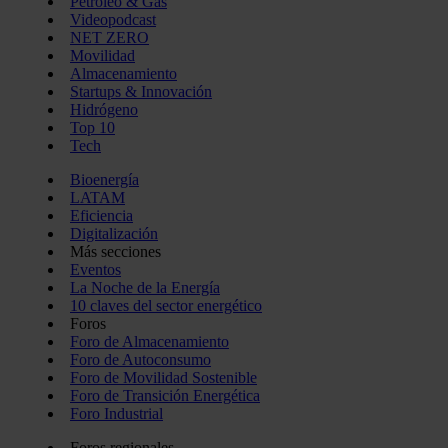
Petróleo & Gas
Videopodcast
NET ZERO
Movilidad
Almacenamiento
Startups & Innovación
Hidrógeno
Top 10
Tech
Bioenergía
LATAM
Eficiencia
Digitalización
Más secciones
Eventos
La Noche de la Energía
10 claves del sector energético
Foros
Foro de Almacenamiento
Foro de Autoconsumo
Foro de Movilidad Sostenible
Foro de Transición Energética
Foro Industrial
Foros regionales