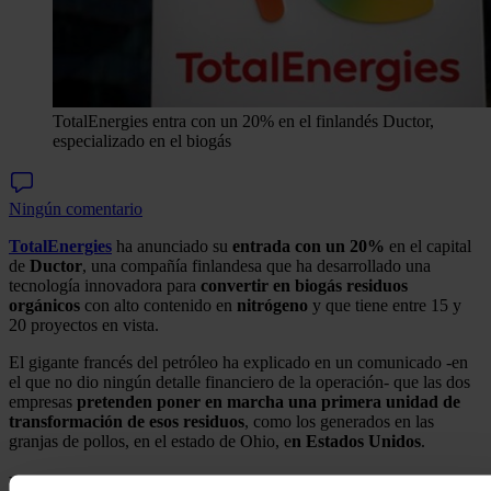
TotalEnergies entra con un 20% en el finlandés Ductor,
especializado en el biogás
Ningún comentario
TotalEnergies
ha anunciado su
entrada con un 20%
en el capital
de
Ductor
, una compañía finlandesa que ha desarrollado una
tecnología innovadora para
convertir en biogás residuos
orgánicos
con alto contenido en
nitrógeno
y que tiene entre 15 y
20 proyectos en vista.
El gigante francés del petróleo ha explicado en un comunicado -en
el que no dio ningún detalle financiero de la operación- que las dos
empresas
pretenden poner en marcha una primera
unidad de
transformación de esos residuos
, como los generados en las
granjas de pollos, en el estado de Ohio, e
n Estados Unidos
.
Los planes de TotalEnergies