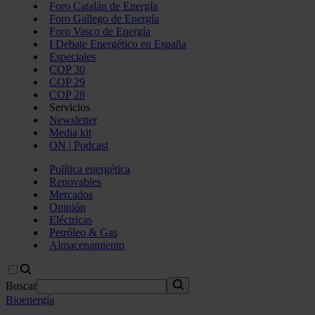
Foro Catalán de Energía
Foro Gallego de Energía
Foro Vasco de Energía
I Debate Energético en España
Especiales
COP 30
COP 29
COP 28
Servicios
Newsletter
Media kit
ON | Podcast
Política energética
Renovables
Mercados
Opinión
Eléctricas
Petróleo & Gas
Almacenamiento
Buscar
Bioenergía