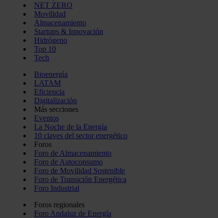
NET ZERO
Movilidad
Almacenamiento
Startups & Innovación
Hidrógeno
Top 10
Tech
Bioenergía
LATAM
Eficiencia
Digitalización
Más secciones
Eventos
La Noche de la Energía
10 claves del sector energético
Foros
Foro de Almacenamiento
Foro de Autoconsumo
Foro de Movilidad Sostenible
Foro de Transición Energética
Foro Industrial
Foros regionales
Foro Andaluz de Energía