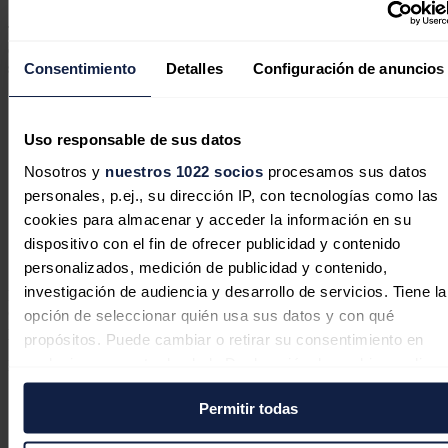
TotalEnergies comercializará el
biometano
que se obtenga mientras
que Ductor lo hará con la
producción de los "biofertilizantes
sostenible
s".
Consentimiento
Detalles
Configuración de anuncios
Uso responsable de sus datos
Nosotros y
nuestros 1022 socios
procesamos sus datos
TotalEnergies obtiene los permisos para 3 gigavatios de
proyectos fotovoltaicos en España
personales, p.ej., su dirección IP, con tecnologías como las
TotalEnergies ha anunciado que ha obtenido en España
cookies para almacenar y acceder la información en su
las autorizaciones medioambientales del Ministerio de
dispositivo con el fin de ofrecer publicidad y contenido
la Transición Energética y de las comunidades
autónomas para 48 proyectos fotovoltaicos.
personalizados, medición de publicidad y contenido,
investigación de audiencia y desarrollo de servicios. Tiene la
El director del negocio de biogás en la compañía francesa,
Olivier
Guerrini
, destacó que esta tecnología contribuye a su ambición de
opción de seleccionar quién usa sus datos y con qué
producir 20 teravatios hora de biogás en el mundo de aquí a 2030.
propósitos. Puede cambiar o retirar su consentimiento en
cualquier momento desde la Declaración de cookies o clica
Noticias relacionadas
en el Menú de consentimiento.
Permitir todas
Si lo permite, también quisiéramos: