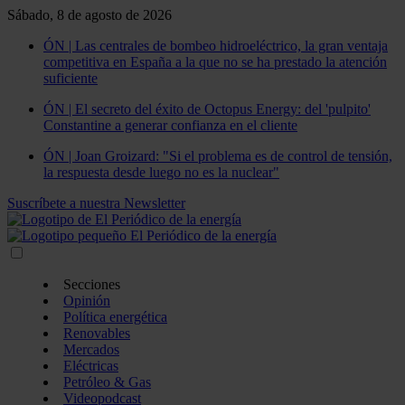
Sábado, 8 de agosto de 2026
ÓN | Las centrales de bombeo hidroeléctrico, la gran ventaja
competitiva en España a la que no se ha prestado la atención
suficiente
ÓN | El secreto del éxito de Octopus Energy: del 'pulpito'
Constantine a generar confianza en el cliente
ÓN | Joan Groizard: "Si el problema es de control de tensión,
la respuesta desde luego no es la nuclear"
Suscríbete a nuestra Newsletter
Secciones
Opinión
Política energética
Renovables
Mercados
Eléctricas
Petróleo & Gas
Videopodcast