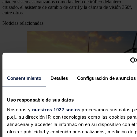
añaden sistemas avanzados como la alerta de tráfico delantero
cruzado, el asistente de cambio de carril y la cámara de visión 360º,
entre otros.
Noticias relacionadas
Consentimiento
Detalles
Configuración de anuncios
Uso responsable de sus datos
Nosotros y
nuestros 1022 socios
procesamos sus datos pe
p.ej., su dirección IP, con tecnologías como las cookies para
La inversión energética en España
almacenar y acceder la información en su dispositivo con el 
cambia de rumbo: las baterías y las
ofrecer publicidad y contenido personalizados, medición de p
redes sustituyen al boom renovable