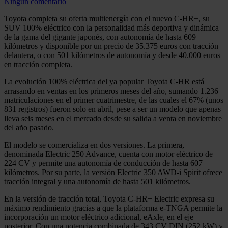
Ningún comentario
Toyota completa su oferta multienergía con el nuevo C-HR+, su
SUV 100% eléctrico con la personalidad más deportiva y dinámica
de la gama del gigante japonés, con autonomía de hasta 609
kilómetros y disponible por un precio de 35.375 euros con tracción
delantera, o con 501 kilómetros de autonomía y desde 40.000 euros
en tracción completa.
La evolución 100% eléctrica del ya popular Toyota C-HR está
arrasando en ventas en los primeros meses del año, sumando 1.236
matriculaciones en el primer cuatrimestre, de las cuales el 67% (unos
831 registros) fueron solo en abril, pese a ser un modelo que apenas
lleva seis meses en el mercado desde su salida a venta en noviembre
del año pasado.
El modelo se comercializa en dos versiones. La primera,
denominada Electric 250 Advance, cuenta con motor eléctrico de
224 CV y permite una autonomía de conducción de hasta 607
kilómetros. Por su parte, la versión Electric 350 AWD-i Spirit ofrece
tracción integral y una autonomía de hasta 501 kilómetros.
En la versión de tracción total, Toyota C-HR+ Electric expresa su
máximo rendimiento gracias a que la plataforma e-TNGA permite la
incorporación un motor eléctrico adicional, eAxle, en el eje
posterior. Con una potencia combinada de 343 CV DIN (252 kW) y