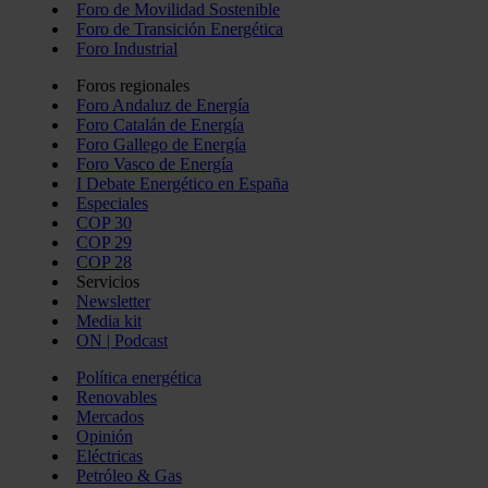
Foro de Movilidad Sostenible
Foro de Transición Energética
Foro Industrial
Foros regionales
Foro Andaluz de Energía
Foro Catalán de Energía
Foro Gallego de Energía
Foro Vasco de Energía
I Debate Energético en España
Especiales
COP 30
COP 29
COP 28
Servicios
Newsletter
Media kit
ON | Podcast
Política energética
Renovables
Mercados
Opinión
Eléctricas
Petróleo & Gas