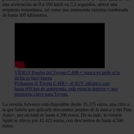
una aceleración de 0 a 100 km/h en 5,2 segundos, ofrece una
respuesta instantánea, así como una autonomía máxima combinada
de hasta 500 kilómetros.
VÍDEO| Prueba del Toyota C-HR+: nunca es tarde si la
dicha es (tan) buena
Probamos el Toyota C-HR+, el SUV eléctrico con
hasta 609 km de autonomía, más espacio interior y una
propuesta clave para Toyota.
La versión Advance está disponible desde 35.375 euros, una cifra a
la que habría que aplicarle descuentos propios de la marca y del Plan
Auto+, por un total de hasta 4.500 euros. De su lado, la versión
Spirit se ofrece por 42.425 euros, con descuentos de hasta 4.500
euros.