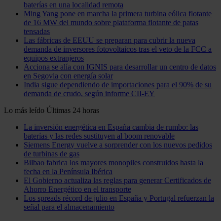
baterías en una localidad remota
Ming Yang pone en marcha la primera turbina eólica flotante
de 16 MW del mundo sobre plataforma flotante de patas
tensadas
Las fábricas de EEUU se preparan para cubrir la nueva
demanda de inversores fotovoltaicos tras el veto de la FCC a
equipos extranjeros
Acciona se alía con IGNIS para desarrollar un centro de datos
en Segovia con energía solar
India sigue dependiendo de importaciones para el 90% de su
demanda de crudo, según informe CII-EY
Lo más leído
Últimas 24 horas
La inversión energética en España cambia de rumbo: las
baterías y las redes sustituyen al boom renovable
Siemens Energy vuelve a sorprender con los nuevos pedidos
de turbinas de gas
Bilbao fabrica los mayores monopiles construidos hasta la
fecha en la Península Ibérica
El Gobierno actualiza las reglas para generar Certificados de
Ahorro Energético en el transporte
Los spreads récord de julio en España y Portugal refuerzan la
señal para el almacenamiento