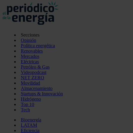
Secciones
Opinión
Política energética
Renovables
Mercados
Eléctricas
Petróleo & Gas
Videopodcast
NET ZERO
Movilidad
Almacenamiento
Startups & Innovación
Hidrógeno
Top 10
Tech
Bioenergía
LATAM
Eficiencia