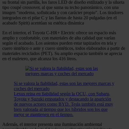
su frontal sin parrilla, los faros LED de diseño estilizado y la silueta
tipo coupé crossover, al que suma su techo panorámico, con una
imagen "moderna, sofisticada y con carácter propio". Los tiradores
integrados en el pilar C y las llantas de hasta 20 pulgadas (en el
acabado Spirit) acentúan su estética dinámica
En el interior, el Toyota C-HR+ Electric ofrece un espacio más
amplio y confortable, con materiales de alta calidad que varían
según el acabado. Los asientos pueden estar tapizados en tela y
cuero sintético o ante y cuero sintéticos, todos elaborados a partir de
materiales reciclados (PET). Su amplio espacio también se aprecia
en el maletero, que alcanza los 416 litros.
Si se valora la fiabilidad, estas son las mejores marcas y
coches del mercado
Lexus reina en fiabilidad según la OCU, con Subaru,
Toyota y Suzuki empatados y destacando la aparición
de nuevos actores como BYD. Tesla también está muy
bien valorada al tiempo que los híbridos son los que
mejor se mantienen en el tiempo.
Además, el interior presenta una iluminación ambiental