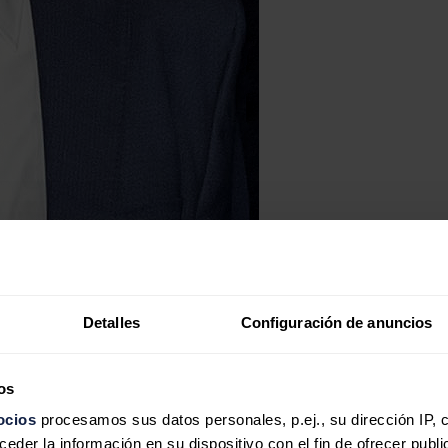
Detalles
Configuración de anuncios
os
ocios
procesamos sus datos personales, p.ej., su dirección IP, 
der la información en su dispositivo con el fin de ofrecer publi