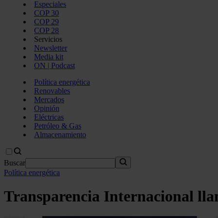
Especiales
COP 30
COP 29
COP 28
Servicios
Newsletter
Media kit
ON | Podcast
Política energética
Renovables
Mercados
Opinión
Eléctricas
Petróleo & Gas
Almacenamiento
Buscar
Política energética
Transparencia Internacional llam