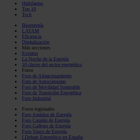
Hidrógeno
Top 10
Tech
Bioenergía
LATAM
Eficiencia
Digitalización
Más secciones
Eventos
La Noche de la Energía
10 claves del sector energético
Foros
Foro de Almacenamiento
Foro de Autoconsumo
Foro de Movilidad Sostenible
Foro de Transición Energética
Foro Industrial
Foros regionales
Foro Andaluz de Energía
Foro Catalán de Energía
Foro Gallego de Energía
Foro Vasco de Energía
I Debate Energético en España