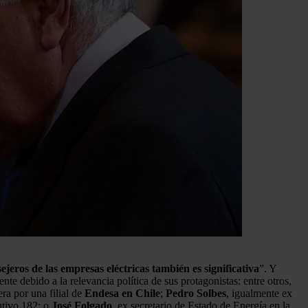
eros de las empresas eléctricas también es significativa
”. Y
te debido a la relevancia política de sus protagonistas: entre otros,
ra por una filial de
Endesa en Chile
;
Pedro Solbes
, igualmente ex
utivo 182; o
José Folgado
, ex secretario de Estado de Energía en la