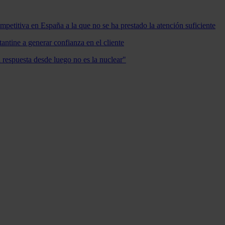
mpetitiva en España a la que no se ha prestado la atención suficiente
antine a generar confianza en el cliente
a respuesta desde luego no es la nuclear"