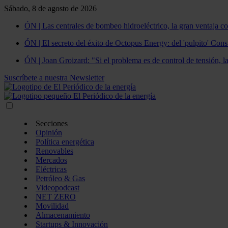
Sábado, 8 de agosto de 2026
ÓN | Las centrales de bombeo hidroeléctrico, la gran ventaja co
ÓN | El secreto del éxito de Octopus Energy: del 'pulpito' Const
ÓN | Joan Groizard: "Si el problema es de control de tensión, l
Suscríbete a nuestra Newsletter
Secciones
Opinión
Política energética
Renovables
Mercados
Eléctricas
Petróleo & Gas
Videopodcast
NET ZERO
Movilidad
Almacenamiento
Startups & Innovación