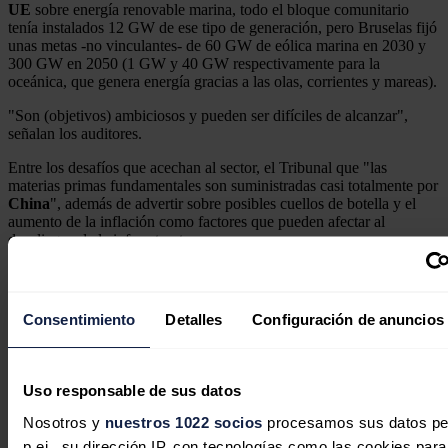
UE
sobre energía renovable marina, todo el bloque comunitario
tenía instalados 12 GW de ese tipo de generación, pero Bruselas fijó
unas metas -no vinculantes- de 60 GW de eólica marina en 2030 y
300 GW en 2050 (1 GW y 40 GW respectivamente para la
oceánica, que genera energía gracias a las olas, corrientes y mareas).
"Son (objetivos) ambiciosos y pueden ser difíciles de alcanzar",
señalan los auditores.
Entre los desafíos que acechan al sector, el Tribunal que "las
materias primas fundamentales son suministradas casi totalmente por
China
", además de advertir sobre posibles cuellos de botella y el
aumento de la inflación como factores que pueden afectar al
despliegue de la infraestructura.
Noticias relacionadas
Consentimiento
Detalles
Configuración de anuncios
Uso responsable de sus datos
Nosotros y
nuestros 1022 socios
procesamos sus datos pe
p.ej., su dirección IP, con tecnologías como las cookies para