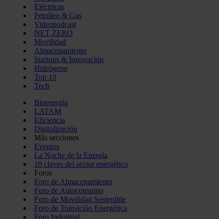
Eléctricas
Petróleo & Gas
Videopodcast
NET ZERO
Movilidad
Almacenamiento
Startups & Innovación
Hidrógeno
Top 10
Tech
Bioenergía
LATAM
Eficiencia
Digitalización
Más secciones
Eventos
La Noche de la Energía
10 claves del sector energético
Foros
Foro de Almacenamiento
Foro de Autoconsumo
Foro de Movilidad Sostenible
Foro de Transición Energética
Foro Industrial