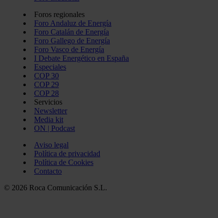
Foros regionales
Foro Andaluz de Energía
Foro Catalán de Energía
Foro Gallego de Energía
Foro Vasco de Energía
I Debate Energético en España
Especiales
COP 30
COP 29
COP 28
Servicios
Newsletter
Media kit
ON | Podcast
Aviso legal
Política de privacidad
Política de Cookies
Contacto
© 2026 Roca Comunicación S.L.