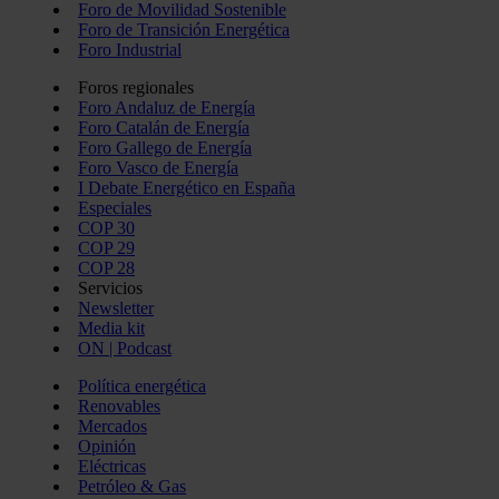
Foro de Movilidad Sostenible
Foro de Transición Energética
Foro Industrial
Foros regionales
Foro Andaluz de Energía
Foro Catalán de Energía
Foro Gallego de Energía
Foro Vasco de Energía
I Debate Energético en España
Especiales
COP 30
COP 29
COP 28
Servicios
Newsletter
Media kit
ON | Podcast
Política energética
Renovables
Mercados
Opinión
Eléctricas
Petróleo & Gas