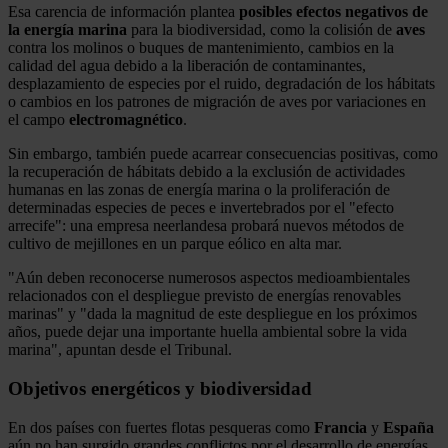
Esa carencia de información plantea
posibles efectos negativos de
la energía marina
para la biodiversidad, como la colisión de
aves
contra los molinos o buques de mantenimiento, cambios en la
calidad del agua debido a la liberación de contaminantes,
desplazamiento de especies por el ruido, degradación de los hábitats
o cambios en los patrones de migración de aves por variaciones en
el campo
electromagnético
.
Sin embargo, también puede acarrear consecuencias positivas, como
la recuperación de hábitats debido a la exclusión de actividades
humanas en las zonas de energía marina o la proliferación de
determinadas especies de peces e invertebrados por el "efecto
arrecife": una empresa neerlandesa probará nuevos métodos de
cultivo de mejillones en un parque eólico en alta mar.
"Aún deben reconocerse numerosos aspectos medioambientales
relacionados con el despliegue previsto de energías renovables
marinas" y "dada la magnitud de este despliegue en los próximos
años, puede dejar una importante huella ambiental sobre la vida
marina", apuntan desde el Tribunal.
Objetivos energéticos y biodiversidad
En dos países con fuertes flotas pesqueras como
Francia
y
España
aún no han surgido grandes conflictos por el desarrollo de energías