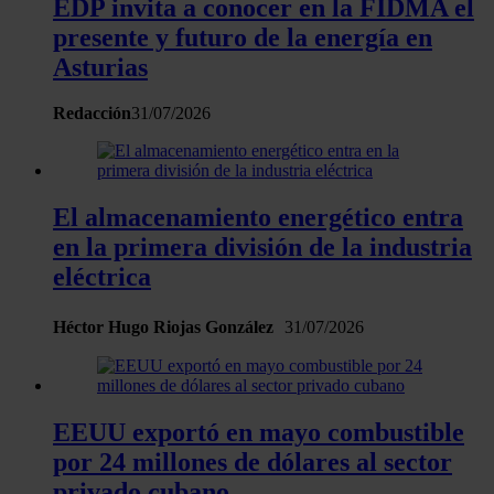
EDP invita a conocer en la FIDMA el
sociales y analizar el tráfico. Además, compartimos
presente y futuro de la energía en
información sobre el uso que haga del sitio web con
Asturias
nuestros partners de redes sociales, publicidad y análisis
web, quienes pueden combinarla con otra información
Redacción
31/07/2026
que les haya proporcionado o que hayan recopilado a
partir del uso que haya hecho de sus servicios.
El almacenamiento energético entra
en la primera división de la industria
eléctrica
Héctor Hugo Riojas González
31/07/2026
EEUU exportó en mayo combustible
por 24 millones de dólares al sector
privado cubano