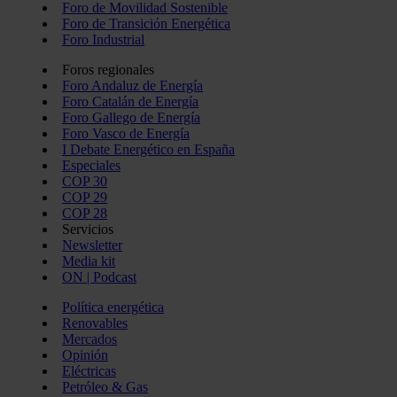
Foro de Movilidad Sostenible
Foro de Transición Energética
Foro Industrial
Foros regionales
Foro Andaluz de Energía
Foro Catalán de Energía
Foro Gallego de Energía
Foro Vasco de Energía
I Debate Energético en España
Especiales
COP 30
COP 29
COP 28
Servicios
Newsletter
Media kit
ON | Podcast
Política energética
Renovables
Mercados
Opinión
Eléctricas
Petróleo & Gas