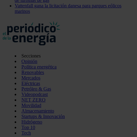
de turbinas de gas
Vattenfall gana la licitación danesa para parques eólicos
marinos
Secciones
Opinión
Política energética
Renovables
Mercados
Eléctricas
Petróleo & Gas
Videopodcast
NET ZERO
Movilidad
Almacenamiento
Startups & Innovación
Hidrógeno
Top 10
Tech