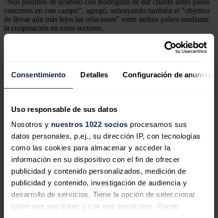
"Nos pusimos de acuerdo con Rodríguez de dar cuanto antes pasos
concretos en este campo", agregó, subrayando también el "objetivo
de llevar aún más lejos las relaciones" entre ambos países mediante
la cooperación en estos sectores.
El redactor recomienda
Consentimiento
Detalles
Configuración de anuncios
La capacidad de energía solar de
Uso responsable de sus datos
Turquía se ha duplicado en 2,5 años,
superando el objetivo de 2025
Nosotros y
nuestros 1022 socios
procesamos sus
datos personales, p.ej., su dirección IP, con tecnologías
como las cookies para almacenar y acceder la
información en su dispositivo con el fin de ofrecer
publicidad y contenido personalizados, medición de
Turquía quiere negociar con EEUU
publicidad y contenido, investigación de audiencia y
desarrollo de servicios. Tiene la opción de seleccionar
una excepción de las sanciones
quién usa sus datos y con qué propósitos. Puede
bancarias para comprar gas ruso
cambiar o retirar su consentimiento en cualquier