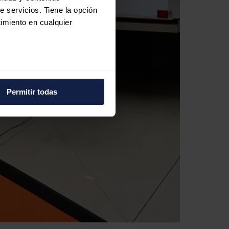
e servicios. Tiene la opción
imiento en cualquier
e varios metros
icas (huellas digitales)
Permitir todas
eferencias en la
sección de
e cookies.
 funciones de redes sociales
con nuestros partners de
ue les haya proporcionado o