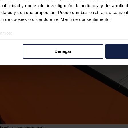
ublicidad y contenido, investigación de audiencia y desarrollo d
 datos y con qué propósitos. Puede cambiar o retirar su consent
n de cookies o clicando en el Menú de consentimiento.
éramos:
 sobre su ubicación geográfica que puede tener una precisión d
tivo analizándolo activamente para buscar características específ
Denegar
re cómo se procesan sus datos personales y establezca sus pr
rar su consentimiento en cualquier momento en la Declaración d
b se usan para personalizar el contenido y los anuncios, ofrecer
s, compartimos información sobre el uso que haga del sitio web 
 análisis web, quienes pueden combinarla con otra información q
r del uso que haya hecho de sus servicios.
a eólica aerotransportada