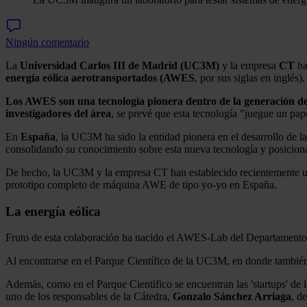
Ningún comentario
La
Universidad Carlos III de Madrid (UC3M)
y la empresa
CT
ha
energía eólica aerotransportados
(AWES
, por sus siglas en inglés).
Los AWES son una tecnología pionera dentro de la generación de
investigadores del área
, se prevé que esta tecnología "juegue un pap
En
España
, la UC3M ha sido la entidad pionera en el desarrollo de l
consolidando su conocimiento sobre esta nueva tecnología y posicio
De hecho, la UC3M y la empresa CT han establecido recientemente una 
prototipo completo de máquina AWE de tipo yo-yo en España.
La energía eólica
Fruto de esta colaboración ha nacido el AWES-Lab del Departamento de 
Al encontrarse en el Parque Científico de la UC3M, en donde también c
Además, como en el Parque Científico se encuentran las 'startups' de 
uno de los responsables de la Cátedra,
Gonzalo Sánchez Arriaga
, d