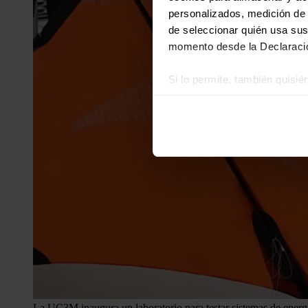
personalizados, medición de p
de seleccionar quién usa sus
momento desde la Declaració
Si lo permite, también quisi
Recopilar información
Identificar su disposi
Obtenga más información sob
datos
. Puede cambiar o reti
Las cookies de este sitio we
y analizar el tráfico. Ademá
redes sociales, publicidad y
que hayan recopilado a parti
La UC3M inaugura un laboratorio para testar sistemas de energí