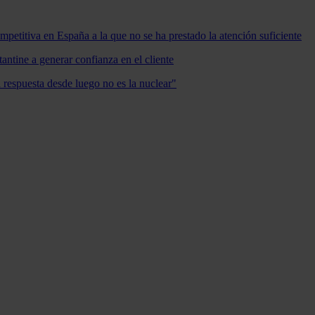
mpetitiva en España a la que no se ha prestado la atención suficiente
antine a generar confianza en el cliente
a respuesta desde luego no es la nuclear"