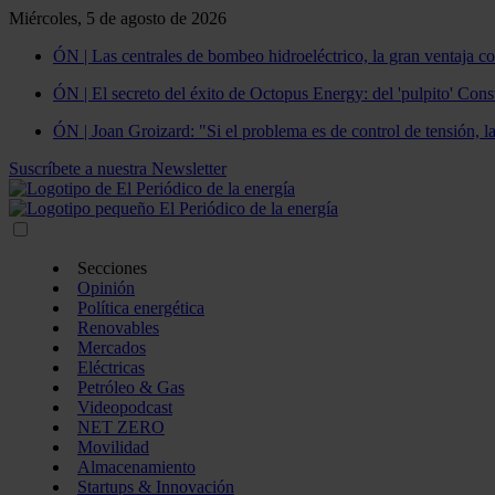
Miércoles, 5 de agosto de 2026
ÓN | Las centrales de bombeo hidroeléctrico, la gran ventaja co
ÓN | El secreto del éxito de Octopus Energy: del 'pulpito' Const
ÓN | Joan Groizard: "Si el problema es de control de tensión, l
Suscríbete a nuestra Newsletter
Secciones
Opinión
Política energética
Renovables
Mercados
Eléctricas
Petróleo & Gas
Videopodcast
NET ZERO
Movilidad
Almacenamiento
Startups & Innovación