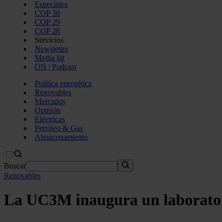
Especiales
COP 30
COP 29
COP 28
Servicios
Newsletter
Media kit
ON | Podcast
Política energética
Renovables
Mercados
Opinión
Eléctricas
Petróleo & Gas
Almacenamiento
Buscar
Renovables
La UC3M inaugura un laboratori