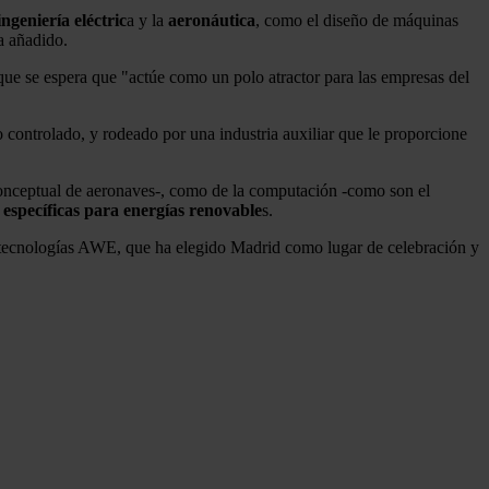
ingeniería eléctric
a y la
aeronáutica
, como el diseño de máquinas
ha añadido.
que se espera que "actúe como un polo atractor para las empresas del
controlado, y rodeado por una industria auxiliar que le proporcione
 conceptual de aeronaves-, como de la computación -como son el
 específicas para energías renovable
s.
s tecnologías AWE, que ha elegido Madrid como lugar de celebración y