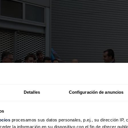
Detalles
Configuración de anuncios
os
ocios
procesamos sus datos personales, p.ej., su dirección IP, 
der la información en su dispositivo con el fin de ofrecer publi