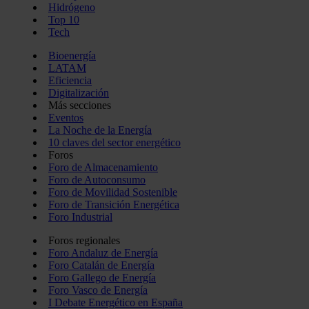
Hidrógeno
Top 10
Tech
Bioenergía
LATAM
Eficiencia
Digitalización
Más secciones
Eventos
La Noche de la Energía
10 claves del sector energético
Foros
Foro de Almacenamiento
Foro de Autoconsumo
Foro de Movilidad Sostenible
Foro de Transición Energética
Foro Industrial
Foros regionales
Foro Andaluz de Energía
Foro Catalán de Energía
Foro Gallego de Energía
Foro Vasco de Energía
I Debate Energético en España