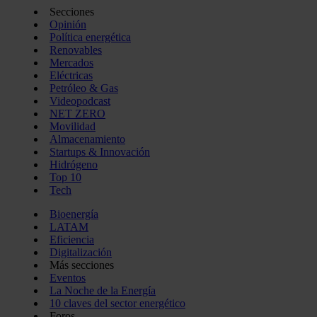
Secciones
Opinión
Política energética
Renovables
Mercados
Eléctricas
Petróleo & Gas
Videopodcast
NET ZERO
Movilidad
Almacenamiento
Startups & Innovación
Hidrógeno
Top 10
Tech
Bioenergía
LATAM
Eficiencia
Digitalización
Más secciones
Eventos
La Noche de la Energía
10 claves del sector energético
Foros