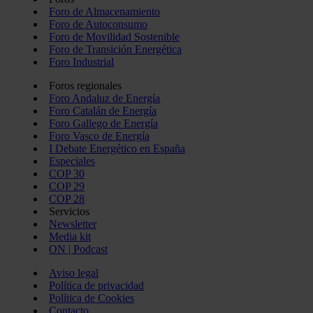
Foro de Almacenamiento
Foro de Autoconsumo
Foro de Movilidad Sostenible
Foro de Transición Energética
Foro Industrial
Foros regionales
Foro Andaluz de Energía
Foro Catalán de Energía
Foro Gallego de Energía
Foro Vasco de Energía
I Debate Energético en España
Especiales
COP 30
COP 29
COP 28
Servicios
Newsletter
Media kit
ON | Podcast
Aviso legal
Política de privacidad
Política de Cookies
Contacto