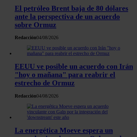
sección de datos
. Puede cambiar o retirar su
El petróleo Brent baja de 80 dólares
consentimiento en cualquier momento en la Declaración
ante la perspectiva de un acuerdo
de cookies.
sobre Ormuz
Las cookies de este sitio web se usan para personalizar
Redacción
04/08/2026
el contenido y los anuncios, ofrecer funciones de redes
sociales y analizar el tráfico. Además, compartimos
información sobre el uso que haga del sitio web con
nuestros partners de redes sociales, publicidad y análisis
EEUU ve posible un acuerdo con Irán
web, quienes pueden combinarla con otra información
"hoy o mañana" para reabrir el
que les haya proporcionado o que hayan recopilado a
estrecho de Ormuz
partir del uso que haya hecho de sus servicios.
Redacción
04/08/2026
La energética Moeve espera un