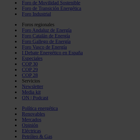
Foro de Movilidad Sostenible
Foro de Transición Energética
Foro Industrial
Foros regionales
Foro Andaluz de Energía
Foro Catalán de Energía
Foro Gallego de Energía
Foro Vasco de Energía
I Debate Energético en España
Especiales
COP 30
COP 29
COP 28
Servicios
Newsletter
Media kit
ON | Podcast
Política energética
Renovables
Mercados
Opinión
Eléctricas
Petróleo & Gas