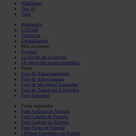
Hidrógeno
Top 10
Tech
Bioenergía
LATAM
Eficiencia
Digitalización
Más secciones
Eventos
La Noche de la Energía
10 claves del sector energético
Foros
Foro de Almacenamiento
Foro de Autoconsumo
Foro de Movilidad Sostenible
Foro de Transición Energética
Foro Industrial
Foros regionales
Foro Andaluz de Energía
Foro Catalán de Energía
Foro Gallego de Energía
Foro Vasco de Energía
I Debate Energético en España