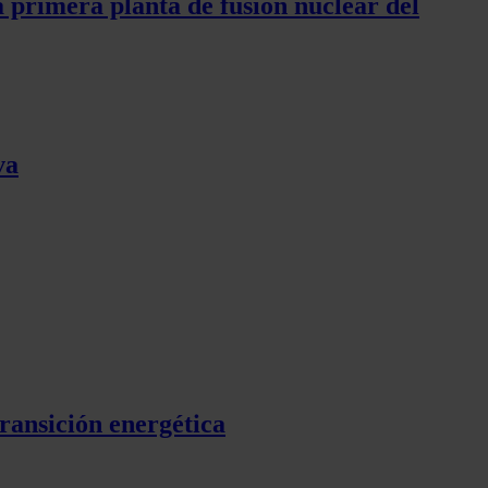
a primera planta de fusión nuclear del
va
transición energética