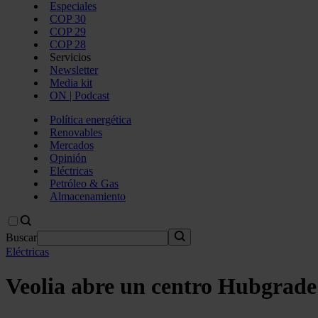
Especiales
COP 30
COP 29
COP 28
Servicios
Newsletter
Media kit
ON | Podcast
Política energética
Renovables
Mercados
Opinión
Eléctricas
Petróleo & Gas
Almacenamiento
Buscar
Eléctricas
Veolia abre un centro Hubgrade