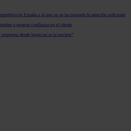
mpetitiva en España a la que no se ha prestado la atención suficiente
antine a generar confianza en el cliente
a respuesta desde luego no es la nuclear"