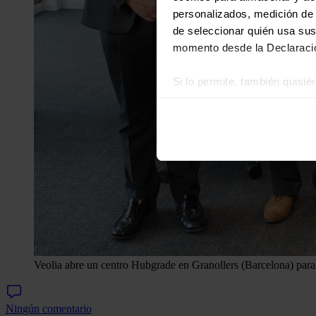
personalizados, medición de p
de seleccionar quién usa sus
momento desde la Declaració
Si lo permite, también quisi
Recopilar información
Identificar su disposi
Obtenga más información sob
datos
. Puede cambiar o reti
Las cookies de este sitio we
y analizar el tráfico. Ademá
redes sociales, publicidad y
que hayan recopilado a parti
Veolia abre un centro Hubgrade en Granollers (Barcelona) para
Ningún comentario