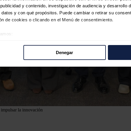
ublicidad y contenido, investigación de audiencia y desarrollo d
 datos y con qué propósitos. Puede cambiar o retirar su consent
n de cookies o clicando en el Menú de consentimiento.
éramos:
 sobre su ubicación geográfica que puede tener una precisión d
tivo analizándolo activamente para buscar características específ
Denegar
re cómo se procesan sus datos personales y establezca sus pr
rar su consentimiento en cualquier momento en la Declaración d
b se usan para personalizar el contenido y los anuncios, ofrecer
s, compartimos información sobre el uso que haga del sitio web 
 análisis web, quienes pueden combinarla con otra información q
r del uso que haya hecho de sus servicios.
 impulsar la innovación