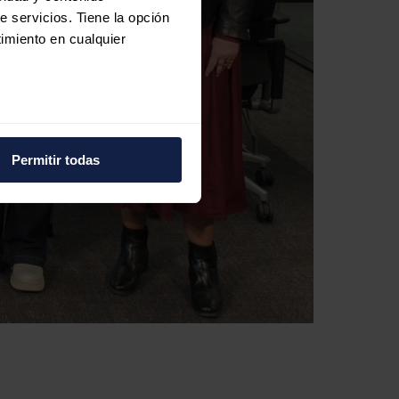
e servicios. Tiene la opción
imiento en cualquier
e varios metros
icas (huellas digitales)
Permitir todas
eferencias en la
sección de
e cookies.
 funciones de redes sociales
con nuestros partners de
ue les haya proporcionado o