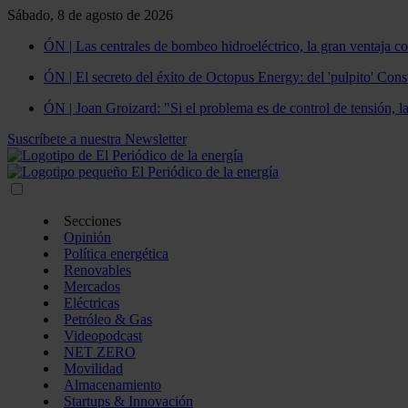
Sábado, 8 de agosto de 2026
ÓN | Las centrales de bombeo hidroeléctrico, la gran ventaja co
ÓN | El secreto del éxito de Octopus Energy: del 'pulpito' Const
ÓN | Joan Groizard: "Si el problema es de control de tensión, l
Suscríbete a nuestra Newsletter
Secciones
Opinión
Política energética
Renovables
Mercados
Eléctricas
Petróleo & Gas
Videopodcast
NET ZERO
Movilidad
Almacenamiento
Startups & Innovación