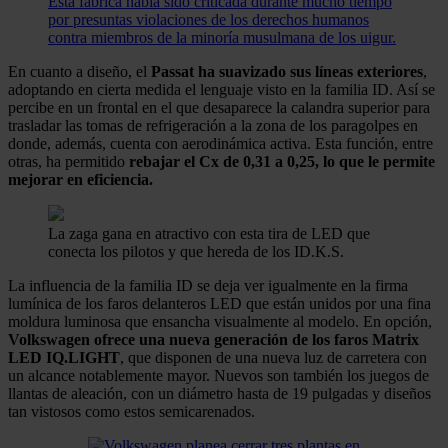
Esta fábrica había sido criticada durante mucho tiempo
por presuntas violaciones de los derechos humanos
contra miembros de la minoría musulmana de los uigur.
En cuanto a diseño, el
Passat ha suavizado sus líneas exteriores
,
adoptando en cierta medida el lenguaje visto en la familia ID. Así se
percibe en un frontal en el que desaparece la calandra superior para
trasladar las tomas de refrigeración a la zona de los paragolpes en
donde, además, cuenta con aerodinámica activa. Esta función, entre
otras, ha permitido
rebajar el Cx de 0,31 a 0,25, lo que le permite
mejorar en eficiencia.
La zaga gana en atractivo con esta tira de LED que
conecta los pilotos y que hereda de los ID.
K.S.
La influencia de la familia ID se deja ver igualmente en la firma
lumínica de los faros delanteros LED que están unidos por una fina
moldura luminosa que ensancha visualmente al modelo. En opción,
Volkswagen ofrece una nueva generación de los faros Matrix
LED IQ.LIGHT
, que disponen de una nueva luz de carretera con
un alcance notablemente mayor. Nuevos son también los juegos de
llantas de aleación, con un diámetro hasta de 19 pulgadas y diseños
tan vistosos como estos semicarenados.