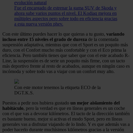
evolución natural
Fue el encargado de estrenar la gama SUV de Skoda y
ahora sube varios puntos el nivel. El Kodiaq mejora en
múltiples aspectos pero sobre todo en eficiencia gracias
a esta nueva versión phev.
Con este último puedes hacer lo que quieras a tu gusto,
variando
incluso entre 15 niveles el grado de dureza
de la comentada
suspensión adaptativa, mientras que con el Sport es un poquito más
duro, con el Confort mucho más confortable y con el Eco prima la
eficiencia. Pero también tienes que saber que con el este acabado R-
Line, la suspensión es de serie un poquito más firme, con un tacto
más deportivo frente al resto de acabados, aunque en ningún caso es
incómoda y sobre todo vas a viajar con un confort muy alto.
Con este motor tenemos la etiqueta ECO de la
DGT.
K.S.
Puestos a pedir nos hubiera gustado
un mejor aislamiento del
habitáculo
, pero la verdad es que en líneas generales es un coche
con el que vas a devorar kilómetros. El tacto de la dirección también
es bastante bueno, mejor si activas el modo Sport, pero en líneas
generales vas a disfrutar viajando de lo lindo. Y es que además vas a
poder hacerlo durante muchísimos kilómetros gracias a la versión