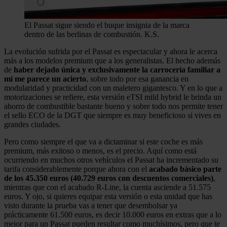
El Passat sigue siendo el buque insignia de la marca
dentro de las berlinas de combustión.
K.S.
La evolución sufrida por el Passat es espectacular y ahora le acerca
más a los modelos premium que a los generalistas. El hecho además
de
haber dejado única y exclusivamente la carrocería familiar a
mí me parece un acierto
, sobre todo por esa ganancia en
modularidad y practicidad con un maletero gigantesco. Y en lo que a
motorizaciones se refiere, esta versión eTSI mild hybrid le brinda un
ahorro de combustible bastante bueno y sobre todo nos permite tener
el sello ECO de la DGT que siempre es muy beneficioso si vives en
grandes ciudades.
Pero como siempre el que va a dictaminar si este coche es más
premium, más exitoso o menos, es el precio. Aquí como está
ocurriendo en muchos otros vehículos el Passat ha incrementado su
tarifa considerablemente porque ahora con el
acabado básico parte
de los 45.350 euros (40.729 euros con descuentos comerciales)
,
mientras que con el acabado R-Line, la cuenta asciende a 51.575
euros. Y ojo, si quieres equipar esta versión o esta unidad que has
visto durante la prueba vas a tener que desembolsar ya
prácticamente 61.500 euros, es decir 10.000 euros en extras que a lo
mejor para un Passat pueden resultar como muchísimos, pero que te