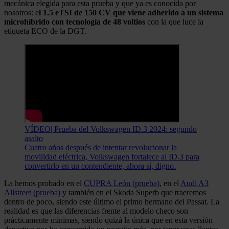
mecánica elegida para esta prueba y que ya es conocida por
nosotros: e
l 1.5 eTSI de 150 CV que viene adherido a un sistema
microhíbrido con tecnología de 48 voltios
con la que luce la
etiqueta ECO de la DGT.
VÍDEO| Prueba del Volkswagen ID.3 2024: segundo
asalto
Cuatro años después de intentar revolucionar la
movilidad eléctrica, Volkswagen fortalece al ID.3 para
convertirlo en un contendiente, ahora sí, digno.
La hemos probado en el
CUPRA León (prueba)
, en el
Audi A3
Allstreet (prueba)
y también en el Skoda Superb que traeremos
dentro de poco, siendo este último el primo hermano del Passat. La
realidad es que las diferencias frente al modelo checo son
prácticamente mínimas, siendo quizá la única que en esta versión