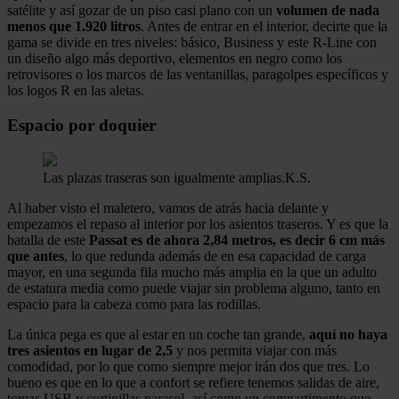
satélite y así gozar de un piso casi plano con un
volumen de nada
menos que 1.920 litros
. Antes de entrar en el interior, decirte que la
gama se divide en tres niveles: básico, Business y este R-Line con
un diseño algo más deportivo, elementos en negro como los
retrovisores o los marcos de las ventanillas, paragolpes específicos y
los logos R en las aletas.
Espacio por doquier
Las plazas traseras son igualmente amplias.
K.S.
Al haber visto el maletero, vamos de atrás hacia delante y
empezamos el repaso al interior por los asientos traseros. Y es que la
batalla de este
Passat es de ahora 2,84 metros, es decir 6 cm más
que antes
, lo que redunda además de en esa capacidad de carga
mayor, en una segunda fila mucho más amplia en la que un adulto
de estatura media como puede viajar sin problema alguno, tanto en
espacio para la cabeza como para las rodillas.
La única pega es que al estar en un coche tan grande,
aquí no haya
tres asientos en lugar de 2,5
y nos permita viajar con más
comodidad, por lo que como siempre mejor irán dos que tres. Lo
bueno es que en lo que a confort se refiere tenemos salidas de aire,
tomas USB y cortinillas parasol, así como un compartimento que