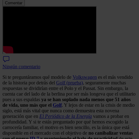
Comentar
Ningún comentario
Si te preguntáramos qué modelo de
Volkswagen
es el más vendido
de la historia por detrás del
Golf (prueba)
, seguramente muchas
respuestas se dividirían entre el Polo y el Passat. Sin embargo, la
cuenta cae del lado de la berlina por ser más longeva que el utilitario
pues a sus espaldas
ya se han soplado nada menos que 51 años
de vida, uno más que el
Golf
. Y lejos de estar en la crisis de medio
siglo, está más vital que nunca como demuestra esta novena
generación que en
El Periódico de la Energía
vamos a probar en
profundidad. Y si te estás preguntado por qué hemos escogido la
carrocería familiar, el motivo es bien sencillo, es la única que está
disponible en el mercado con el objetivo de
no canibalizar ventas
con el nuevo
ID.7
y manteniendo el halo de practicidad
de este