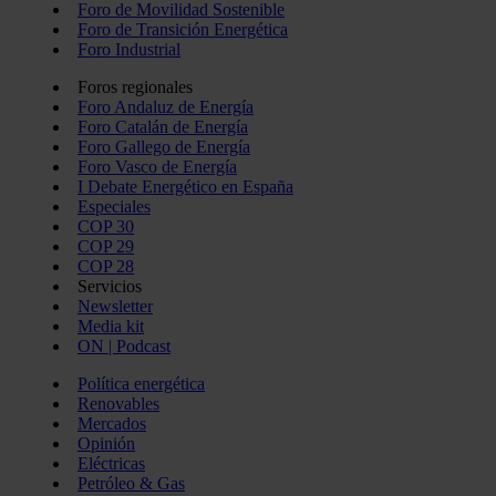
Foro de Movilidad Sostenible
Foro de Transición Energética
Foro Industrial
Foros regionales
Foro Andaluz de Energía
Foro Catalán de Energía
Foro Gallego de Energía
Foro Vasco de Energía
I Debate Energético en España
Especiales
COP 30
COP 29
COP 28
Servicios
Newsletter
Media kit
ON | Podcast
Política energética
Renovables
Mercados
Opinión
Eléctricas
Petróleo & Gas