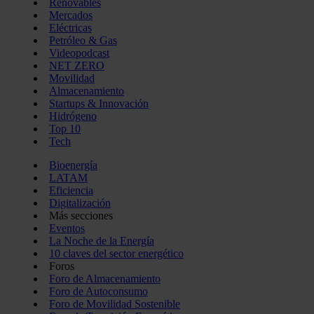
Renovables
Mercados
Eléctricas
Petróleo & Gas
Videopodcast
NET ZERO
Movilidad
Almacenamiento
Startups & Innovación
Hidrógeno
Top 10
Tech
Bioenergía
LATAM
Eficiencia
Digitalización
Más secciones
Eventos
La Noche de la Energía
10 claves del sector energético
Foros
Foro de Almacenamiento
Foro de Autoconsumo
Foro de Movilidad Sostenible