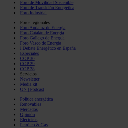
Foro de Movilidad Sostenible
Foro de Transición Energética
Foro Industrial
Foros regionales
Foro Andaluz de Energía
Foro Catalán de Energía
Foro Gallego de Energía
Foro Vasco de Energía
I Debate Energético en España
Especiales
COP 30
COP 29
COP 28
Servicios
Newsletter
Media kit
ON | Podcast
Política energética
Renovables
Mercados
Opinión
Eléctricas
Petróleo & Gas