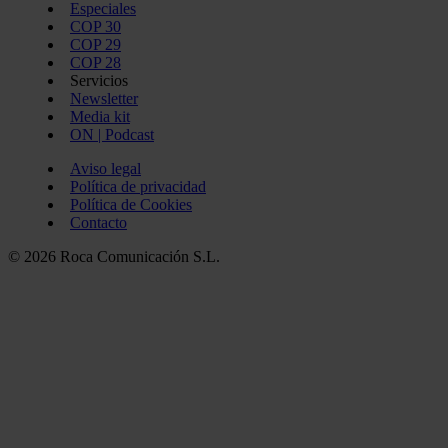
Especiales
COP 30
COP 29
COP 28
Servicios
Newsletter
Media kit
ON | Podcast
Aviso legal
Política de privacidad
Política de Cookies
Contacto
© 2026 Roca Comunicación S.L.