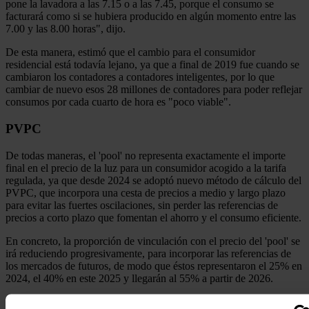
pone la lavadora a las 7.15 o a las 7.45, porque el consumo se
facturará como si se hubiera producido en algún momento entre las
7.00 y las 8.00 horas", dijo.
De esta manera, estimó que el cambio para el consumidor
residencial está todavía lejano, ya que a final de 2019 fue cuando se
cambiaron los contadores a contadores inteligentes, por lo que
cambiar de nuevo esos 28 millones de contadores para poder reflejar
consumos por cada cuarto de hora es "poco viable".
PVPC
De todas maneras, el 'pool' no representa exactamente el importe
final en el precio de la luz para un consumidor acogido a la tarifa
regulada, ya que desde 2024 se adoptó nuevo método de cálculo del
PVPC, que incorpora una cesta de precios a medio y largo plazo
para evitar las fuertes oscilaciones, sin perder las referencias de
precios a corto plazo que fomentan el ahorro y el consumo eficiente.
En concreto, la proporción de vinculación con el precio del 'pool' se
irá reduciendo progresivamente, para incorporar las referencias de
los mercados de futuros, de modo que éstos representaron el 25% en
2024, el 40% en este 2025 y llegarán al 55% a partir de 2026.
Noticias relacionadas