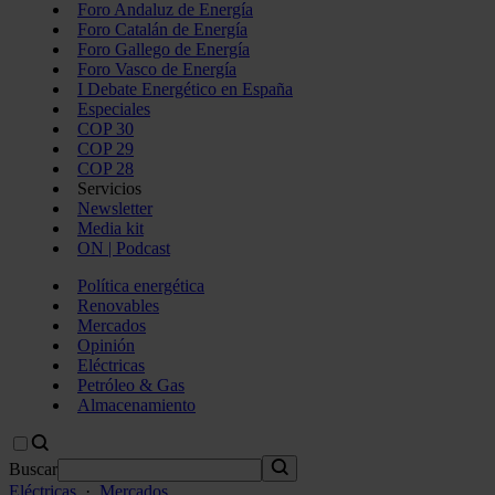
Foro Andaluz de Energía
Foro Catalán de Energía
Foro Gallego de Energía
Foro Vasco de Energía
I Debate Energético en España
Especiales
COP 30
COP 29
COP 28
Servicios
Newsletter
Media kit
ON | Podcast
Política energética
Renovables
Mercados
Opinión
Eléctricas
Petróleo & Gas
Almacenamiento
Buscar
Eléctricas
·
Mercados