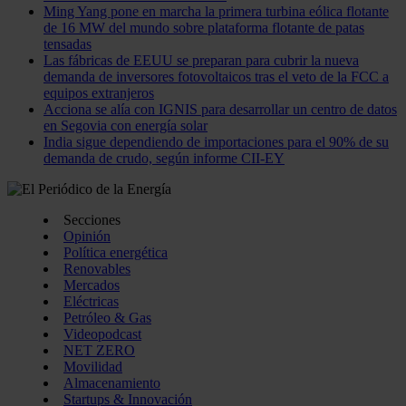
Ming Yang pone en marcha la primera turbina eólica flotante
de 16 MW del mundo sobre plataforma flotante de patas
tensadas
Las fábricas de EEUU se preparan para cubrir la nueva
demanda de inversores fotovoltaicos tras el veto de la FCC a
equipos extranjeros
Acciona se alía con IGNIS para desarrollar un centro de datos
en Segovia con energía solar
India sigue dependiendo de importaciones para el 90% de su
demanda de crudo, según informe CII-EY
Secciones
Opinión
Política energética
Renovables
Mercados
Eléctricas
Petróleo & Gas
Videopodcast
NET ZERO
Movilidad
Almacenamiento
Startups & Innovación