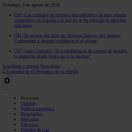
Domingo, 9 de agosto de 2026
ÓN | Las centrales de bombeo hidroeléctrico, la gran ventaja
competitiva en España a la que no se ha prestado la atención
suficiente
ÓN | El secreto del éxito de Octopus Energy: del 'pulpito'
Constantine a generar confianza en el cliente
ÓN | Joan Groizard: "Si el problema es de control de tensión,
la respuesta desde luego no es la nuclear"
Suscríbete a nuestra Newsletter
Secciones
Opinión
Política energética
Renovables
Mercados
Eléctricas
Petróleo & Gas