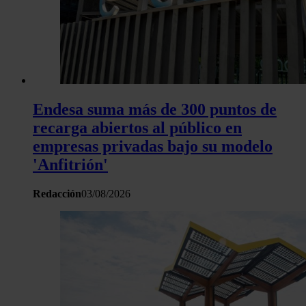
sitio web con nuestros partners de redes sociales, publicida
análisis web, quienes pueden combinarla con otra informació
haya proporcionado o que hayan recopilado a partir del uso 
hecho de sus servicios.
Endesa suma más de 300 puntos de
recarga abiertos al público en
empresas privadas bajo su modelo
'Anfitrión'
Redacción
03/08/2026