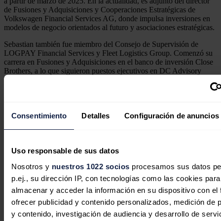
a partir de marzo de 2025. En la actualidad, es adjunto del director
de Fusiones y Adquisiciones y Cooperaciones Estratégicas de
Volkswagen Financial Services AG, donde impulsa inversiones en
modelos de negocio orientados al futuro y asociaciones estratégicas.
Sebastian también fue miembro del Consejo de Supervisión de
LOGPAY Financial Services y Fleet Logistics Group. Comenzó su
carrera en Fusiones y Adquisiciones en el banco de inversión Close
Brothers, a lo que siguieron puestos ejecutivos en DC Advisory
Partners y Continental AG antes de incorporarse a Volkswagen
Financial Services en 2018.
Noticias relacionadas
Consentimiento
Detalles
Configuración de anuncios
Uso responsable de sus datos
Nosotros y
nuestros 1022 socios
procesamos sus datos pe
p.ej., su dirección IP, con tecnologías como las cookies para
almacenar y acceder la información en su dispositivo con el 
ofrecer publicidad y contenido personalizados, medición de p
y contenido, investigación de audiencia y desarrollo de servi