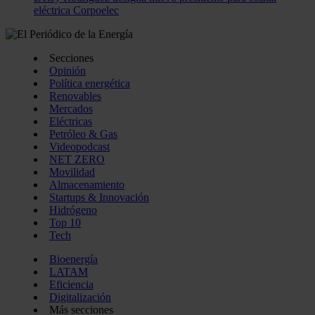
eléctrica Corpoelec
Secciones
Opinión
Política energética
Renovables
Mercados
Eléctricas
Petróleo & Gas
Videopodcast
NET ZERO
Movilidad
Almacenamiento
Startups & Innovación
Hidrógeno
Top 10
Tech
Bioenergía
LATAM
Eficiencia
Digitalización
Más secciones