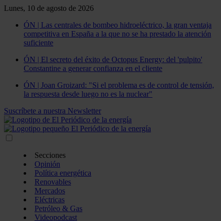
Lunes, 10 de agosto de 2026
ÓN | Las centrales de bombeo hidroeléctrico, la gran ventaja
competitiva en España a la que no se ha prestado la atención
suficiente
ÓN | El secreto del éxito de Octopus Energy: del 'pulpito'
Constantine a generar confianza en el cliente
ÓN | Joan Groizard: "Si el problema es de control de tensión,
la respuesta desde luego no es la nuclear"
Suscríbete a nuestra Newsletter
Secciones
Opinión
Política energética
Renovables
Mercados
Eléctricas
Petróleo & Gas
Videopodcast