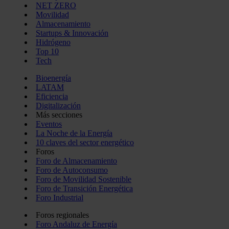
NET ZERO
Movilidad
Almacenamiento
Startups & Innovación
Hidrógeno
Top 10
Tech
Bioenergía
LATAM
Eficiencia
Digitalización
Más secciones
Eventos
La Noche de la Energía
10 claves del sector energético
Foros
Foro de Almacenamiento
Foro de Autoconsumo
Foro de Movilidad Sostenible
Foro de Transición Energética
Foro Industrial
Foros regionales
Foro Andaluz de Energía