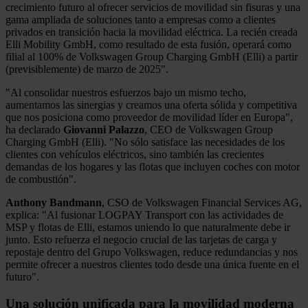
crecimiento futuro al ofrecer servicios de movilidad sin fisuras y una
gama ampliada de soluciones tanto a empresas como a clientes
privados en transición hacia la movilidad eléctrica. La recién creada
Elli Mobility GmbH, como resultado de esta fusión, operará como
filial al 100% de Volkswagen Group Charging GmbH (Elli) a partir
(previsiblemente) de marzo de 2025".
"Al consolidar nuestros esfuerzos bajo un mismo techo,
aumentamos las sinergias y creamos una oferta sólida y competitiva
que nos posiciona como proveedor de movilidad líder en Europa",
ha declarado
Giovanni Palazzo
, CEO de Volkswagen Group
Charging GmbH (Elli). "No sólo satisface las necesidades de los
clientes con vehículos eléctricos, sino también las crecientes
demandas de los hogares y las flotas que incluyen coches con motor
de combustión".
Anthony Bandmann
, CSO de Volkswagen Financial Services AG,
explica: "Al fusionar LOGPAY Transport con las actividades de
MSP y flotas de Elli, estamos uniendo lo que naturalmente debe ir
junto. Esto refuerza el negocio crucial de las tarjetas de carga y
repostaje dentro del Grupo Volkswagen, reduce redundancias y nos
permite ofrecer a nuestros clientes todo desde una única fuente en el
futuro".
Una solución unificada para la movilidad moderna