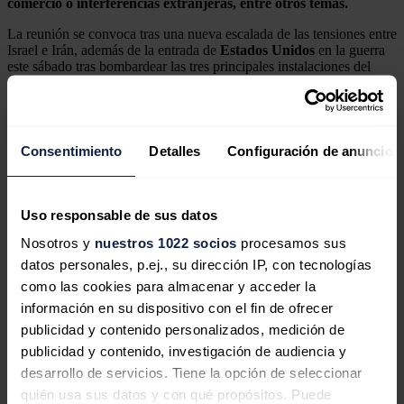
comercio o interferencias extranjeras, entre otros temas.
La reunión se convoca tras una nueva escalada de las tensiones entre
Israel e Irán, además de la entrada de
Estados Unidos
en la guerra
este sábado tras bombardear las tres principales instalaciones del
programa nuclear iraní.
El redactor recomienda
Consentimiento
Detalles
Configuración de anuncios
Fordó, Natanz e Isfahán, las tres
Uso responsable de sus datos
instalaciones nucleares iraníes
Nosotros y
nuestros 1022 socios
procesamos sus
atacadas por EEUU
datos personales, p.ej., su dirección IP, con tecnologías
como las cookies para almacenar y acceder la
información en su dispositivo con el fin de ofrecer
publicidad y contenido personalizados, medición de
Grossi (OIEA) dice que nadie puede
publicidad y contenido, investigación de audiencia y
confirmar los daños sufridos en
desarrollo de servicios. Tiene la opción de seleccionar
nuclear iraní de Fordó
quién usa sus datos y con qué propósitos. Puede