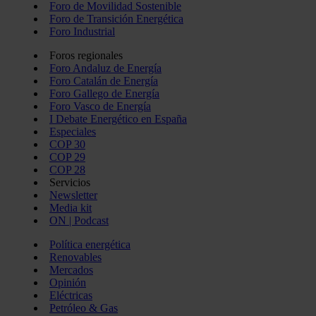
Foro de Movilidad Sostenible
Foro de Transición Energética
Foro Industrial
Foros regionales
Foro Andaluz de Energía
Foro Catalán de Energía
Foro Gallego de Energía
Foro Vasco de Energía
I Debate Energético en España
Especiales
COP 30
COP 29
COP 28
Servicios
Newsletter
Media kit
ON | Podcast
Política energética
Renovables
Mercados
Opinión
Eléctricas
Petróleo & Gas