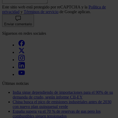
Este sitio web está protegido por reCAPTCHA y la
Política de
privacidad
y
Términos de servicio
de Google aplican.
Enviar comentario
Síguenos en redes sociales
Últimas noticias
India sigue dependiendo de importaciones para el 90% de su
demanda de crudo, según informe CII-EY
China busca el pico de emisiones industriales antes de 2030
con nuevo plan quinquenal verde
España supera ya el 70 % de reservas de gas pero los
combustibles siguen tensionados