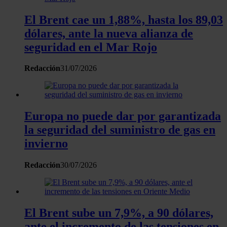
el contenido y los anuncios, ofrecer funciones de redes
sociales y analizar el tráfico. Además, compartimos
El Brent cae un 1,88%, hasta los 89,03
información sobre el uso que haga del sitio web con
dólares, ante la nueva alianza de
nuestros partners de redes sociales, publicidad y análisis
seguridad en el Mar Rojo
web, quienes pueden combinarla con otra información
que les haya proporcionado o que hayan recopilado a
Redacción
31/07/2026
partir del uso que haya hecho de sus servicios.
Europa no puede dar por garantizada
la seguridad del suministro de gas en
invierno
Redacción
30/07/2026
El Brent sube un 7,9%, a 90 dólares,
ante el incremento de las tensiones en