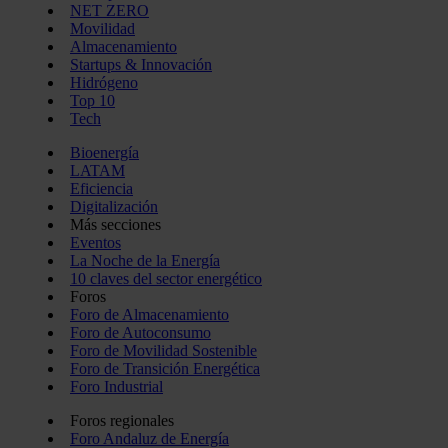
NET ZERO
Movilidad
Almacenamiento
Startups & Innovación
Hidrógeno
Top 10
Tech
Bioenergía
LATAM
Eficiencia
Digitalización
Más secciones
Eventos
La Noche de la Energía
10 claves del sector energético
Foros
Foro de Almacenamiento
Foro de Autoconsumo
Foro de Movilidad Sostenible
Foro de Transición Energética
Foro Industrial
Foros regionales
Foro Andaluz de Energía