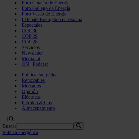
Foro Catalán de Energía
Foro Gallego de Energía
Foro Vasco de Energía
I Debate Energético en España
Especiales
COP 30
COP 29
COP 28
Servicios
Newsletter
Media kit
ON | Podcast
Política energética
Renovables
Mercados
Opinión
Eléctricas
Petróleo & Gas
Almacenamiento
Buscar
Política energética