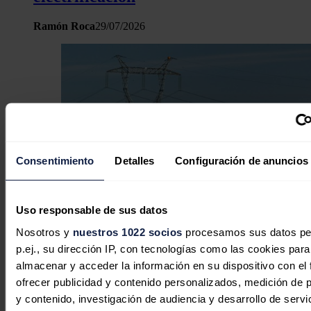
Ramón Roca
29/07/2026
Consentimiento
Detalles
Configuración de anuncios
Uso responsable de sus datos
Nosotros y
nuestros 1022 socios
procesamos sus datos pe
El Gobierno acelera la electrificación
p.ej., su dirección IP, con tecnologías como las cookies para
de la economía incrementando la
almacenar y acceder la información en su dispositivo con el 
inversión en redes eléctricas
ofrecer publicidad y contenido personalizados, medición de p
y contenido, investigación de audiencia y desarrollo de servi