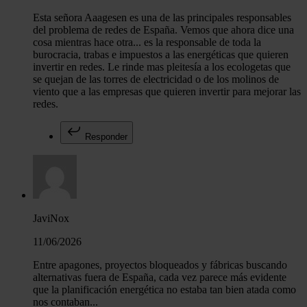
análisis web, quienes pueden combinarla con otra informació
Esta señora Aaagesen es una de las principales responsables
del problema de redes de España. Vemos que ahora dice una
haya proporcionado o que hayan recopilado a partir del uso 
cosa mientras hace otra... es la responsable de toda la
hecho de sus servicios.
burocracia, trabas e impuestos a las energéticas que quieren
invertir en redes. Le rinde mas pleitesía a los ecologetas que
se quejan de las torres de electricidad o de los molinos de
viento que a las empresas que quieren invertir para mejorar las
redes.
Responder
JaviNox
11/06/2026
Entre apagones, proyectos bloqueados y fábricas buscando
alternativas fuera de España, cada vez parece más evidente
que la planificación energética no estaba tan bien atada como
nos contaban...