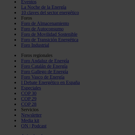
Eventos
La Noche de la Energía
10 claves del sector energético
Foros
Foro de Almacenamiento
Foro de Autoconsumo
Foro de Movilidad Sostenible
Foro de Transición Energética
Foro Industrial
Foros regionales
Foro Andaluz de Energía
Foro Catalán de Energía
Foro Gallego de Energía
Foro Vasco de Energía
I Debate Energético en España
Especiales
COP 30
COP 29
COP 28
Servicios
Newsletter
Media kit
ON | Podcast