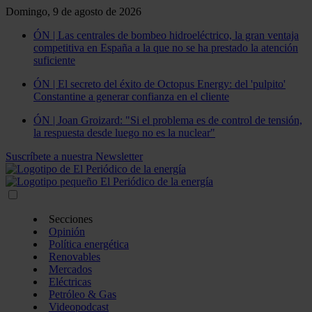
Domingo, 9 de agosto de 2026
ÓN | Las centrales de bombeo hidroeléctrico, la gran ventaja
competitiva en España a la que no se ha prestado la atención
suficiente
ÓN | El secreto del éxito de Octopus Energy: del 'pulpito'
Constantine a generar confianza en el cliente
ÓN | Joan Groizard: "Si el problema es de control de tensión,
la respuesta desde luego no es la nuclear"
Suscríbete a nuestra Newsletter
Secciones
Opinión
Política energética
Renovables
Mercados
Eléctricas
Petróleo & Gas
Videopodcast