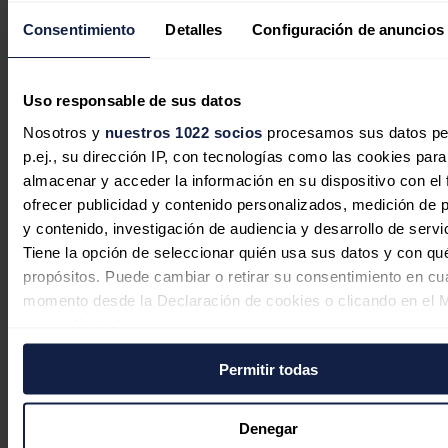
OPEP+ aumenta en otros 188.000
Consentimiento
Detalles
Configuración de anuncios
barriles diarios su oferta a partir de
septiembre
Uso responsable de sus datos
Redacción
02/08/2026
Nosotros y
nuestros 1022 socios
procesamos sus datos pe
p.ej., su dirección IP, con tecnologías como las cookies para
almacenar y acceder la información en su dispositivo con el 
ofrecer publicidad y contenido personalizados, medición de p
y contenido, investigación de audiencia y desarrollo de servi
Entrecanales celebra el apetito
Tiene la opción de seleccionar quién usa sus datos y con qu
inversor por Acciona Energía pero
propósitos. Puede cambiar o retirar su consentimiento en cu
mantiene que su venta es improbable
momento desde la Declaración de cookies o clicando en el 
consentimiento.
Redacción
31/07/2026
Permitir todas
Si lo permite, también quisiéramos:
Recopilar información sobre su ubicación geográfica
puede tener una precisión de varios metros
Denegar
Magtel se adjudica el concurso del
Identificar su dispositivo analizándolo activamente p