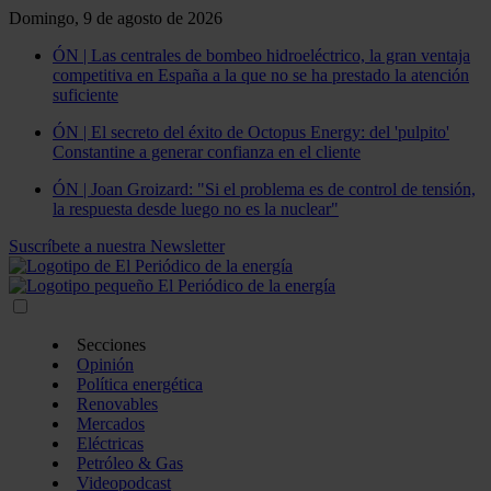
Domingo, 9 de agosto de 2026
ÓN | Las centrales de bombeo hidroeléctrico, la gran ventaja
competitiva en España a la que no se ha prestado la atención
suficiente
ÓN | El secreto del éxito de Octopus Energy: del 'pulpito'
Constantine a generar confianza en el cliente
ÓN | Joan Groizard: "Si el problema es de control de tensión,
la respuesta desde luego no es la nuclear"
Suscríbete a nuestra Newsletter
Secciones
Opinión
Política energética
Renovables
Mercados
Eléctricas
Petróleo & Gas
Videopodcast