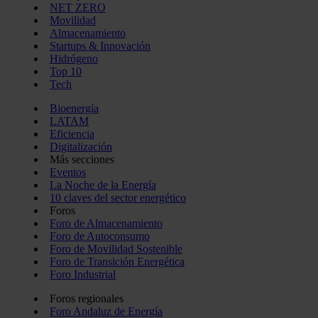
NET ZERO
Movilidad
Almacenamiento
Startups & Innovación
Hidrógeno
Top 10
Tech
Bioenergía
LATAM
Eficiencia
Digitalización
Más secciones
Eventos
La Noche de la Energía
10 claves del sector energético
Foros
Foro de Almacenamiento
Foro de Autoconsumo
Foro de Movilidad Sostenible
Foro de Transición Energética
Foro Industrial
Foros regionales
Foro Andaluz de Energía