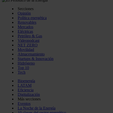
Secciones
Opinión
Política energética
Renovables
Mercados
Eléctricas
Petróleo & Gas
Videopodcast
NET ZERO
Movilidad
Almacenamiento
Startups & Innovación
Hidrógeno
Top 10
Tech
Bioenergía
LATAM
Eficiencia
Digitalización
Más secciones
Eventos
La Noche de la Energía
10 claves del sector energético