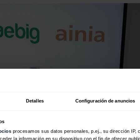
Detalles
Configuración de anuncios
os
ocios
procesamos sus datos personales, p.ej., su dirección IP, 
der la información en su dispositivo con el fin de ofrecer publi