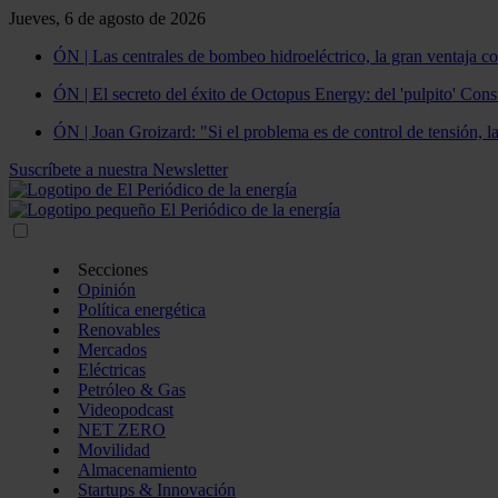
Jueves, 6 de agosto de 2026
ÓN | Las centrales de bombeo hidroeléctrico, la gran ventaja co
ÓN | El secreto del éxito de Octopus Energy: del 'pulpito' Const
ÓN | Joan Groizard: "Si el problema es de control de tensión, l
Suscríbete a nuestra Newsletter
Secciones
Opinión
Política energética
Renovables
Mercados
Eléctricas
Petróleo & Gas
Videopodcast
NET ZERO
Movilidad
Almacenamiento
Startups & Innovación