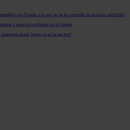
mpetitiva en España a la que no se ha prestado la atención suficiente
antine a generar confianza en el cliente
a respuesta desde luego no es la nuclear"