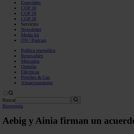
Especiales
COP 30
COP 29
COP 28
Servicios
Newsletter
Media kit
ON | Podcast
Política energética
Renovables
Mercados
Opinión
Eléctricas
Petróleo & Gas
Almacenamiento
Buscar
Bioenergía
Aebig y Ainia firman un acuerd