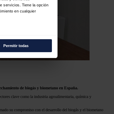
e servicios. Tiene la opción
imiento en cualquier
e varios metros
icas (huellas digitales)
Permitir todas
eferencias en la
sección de
e cookies.
 funciones de redes sociales
con nuestros partners de
ue les haya proporcionado o
vechamiento de biogás y biometano en España.
ctores clave como la industria agroalimentaria, química y
irmado su compromiso con el desarrollo del biogás y el biometano