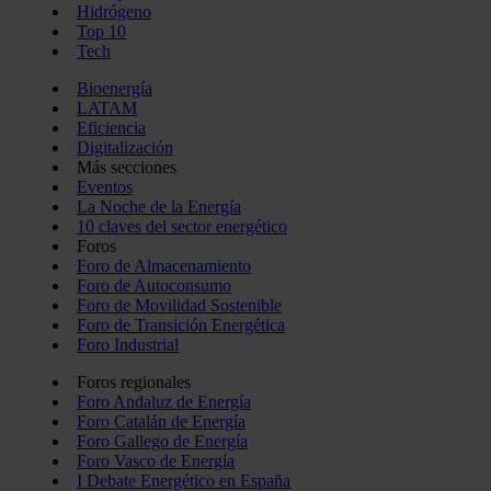
Hidrógeno
Top 10
Tech
Bioenergía
LATAM
Eficiencia
Digitalización
Más secciones
Eventos
La Noche de la Energía
10 claves del sector energético
Foros
Foro de Almacenamiento
Foro de Autoconsumo
Foro de Movilidad Sostenible
Foro de Transición Energética
Foro Industrial
Foros regionales
Foro Andaluz de Energía
Foro Catalán de Energía
Foro Gallego de Energía
Foro Vasco de Energía
I Debate Energético en España