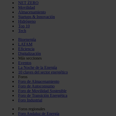
NET ZERO
Movilidad
Almacenamiento
Startups & Innovación
Hidrógeno
Top 10
Tech
Bioenergía
LATAM
Eficiencia
Digitalización
Más secciones
Eventos
La Noche de la Energía
10 claves del sector energético
Foros
Foro de Almacenamiento
Foro de Autoconsumo
Foro de Movilidad Sostenible
Foro de Transición Energética
Foro Industrial
Foros regionales
Foro Andaluz de Energía