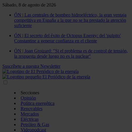
Sábado, 8 de agosto de 2026
ÓN | Las centrales de bombeo hidroeléctrico, la gran ventaja
competitiva en España a la que no se ha prestado la atención
suficiente
ÓN | El secreto del éxito de Octopus Energy: del 'pulpito'
Constantine a generar confianza en el cliente
ÓN | Joan Groizard: "Si el problema es de control de tensión,
la respuesta desde luego no es la nuclear"
Suscríbete a nuestra Newsletter
Secciones
Opinión
Política energética
Renovables
Mercados
Eléctricas
Petróleo & Gas
Videopodcast