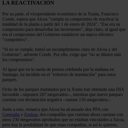
LA REACTIVACIÓN
Por su parte, el vicepresidente económico de la Xunta, Francisco
Conde, espera que Alcoa "cumpla su compromiso de reactivar la
totalidad de la planta a partir del 1 de enero de 2024". "Ese era su
compromiso para desarrollar las inversiones", deja claro, al igual que
era el compromiso del Gobierno establecer un marco eléctrico
"competitivo".
"Si no se cumple, habrá un incumplimiento claro de Alcoa y del
Gobierno", advierte Conde. Por ello, exige que "no se dilaten más
los compromisos".
Al igual que en la rueda de prensa celebrada por la mañana en
Santiago, ha incidido en el "esfuerzo de tramitación" para estos
parques.
Ocho de los parques tramitados por la Xunta han obtenido una DIA
favorable --suponen 207 megavatios--, mientras que nueve parques
cuentan con declaración negativa --suman 156 megavatios--.
Junto a esto, remarca que Alcoa ha alcanzado dos PPA con
Greenalia
y
Endesa
, dos compañías que cuentan ahora cuentan con
otros 230 megavatios aprobados que no estaban vinculados a Alcoa,
pero hay la posibilidad de que estas compañías, si así lo quieren,