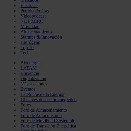
Mercados
Eléctricas
Petróleo & Gas
Videopodcast
NET ZERO
Movilidad
Almacenamiento
Startups & Innovación
Hidrógeno
Top 10
Tech
Bioenergía
LATAM
Eficiencia
Digitalización
Más secciones
Eventos
La Noche de la Energía
10 claves del sector energético
Foros
Foro de Almacenamiento
Foro de Autoconsumo
Foro de Movilidad Sostenible
Foro de Transición Energética