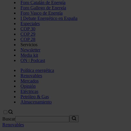
Foro Catalán de Energía
Foro Gallego de Energía
Foro Vasco de Energía
I Debate Energético en España
Especiales
COP 30
COP 29
COP 28
Servicios
Newsletter
Media kit
ON | Podcast
Política energética
Renovables
Mercados
Opinión
Eléctricas
Petróleo & Gas
Almacenamiento
Buscar
Renovables