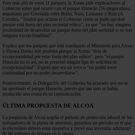
Pero más allá de estos 11 parques, la Xunta pide explicaciones al
Gobierno sobre qué ocurre con el parque Huracán (56 megavatios),
impulsado por Greenalia entre Brión, Noia, Lousame y Rois (A
Coruña). "Tendrá que aclarar el Gobierno cómo se pudo aprobar
porque está fuera del plan sectorial eólico", ya que "no hay ninguna
posibilidad de desarrollar un parque fuera del plan sectorial si no hay
ninguna excepcionalidad".
Explica que los parques que está tramitando el Ministerio para Alcoa
y Showa Denko son posibles porque la Xunta "dota de
excepcionalidad por estar fuera del plan eólico", pero "el parque
Huracán no es así, no se presentó ningún tipo de solicitud de
excepcionalidad". Espera que sea un error o "no podrá tener
continuidad por no poder desarrollarse".
Posteriormente, la Delegación del Gobierno ha aclarado que no se
ha aprobado el parque Huracán, puesto que tan solo se había
producido una errata en su comunicación.
ÚLTIMA PROPUESTA DE ALCOA
La propuesta de Alcoa amplía el periodo de protección laboral de los
trabajadores de la planta de aluminio, garantiza un periodo en el que
la electrólisis deberá estar operativa y prevé una inversión adicional
de 88 millones de dólares en la planta.