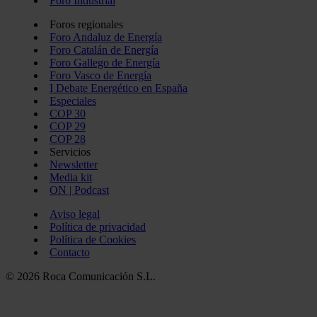
Foro Industrial
Foros regionales
Foro Andaluz de Energía
Foro Catalán de Energía
Foro Gallego de Energía
Foro Vasco de Energía
I Debate Energético en España
Especiales
COP 30
COP 29
COP 28
Servicios
Newsletter
Media kit
ON | Podcast
Aviso legal
Política de privacidad
Política de Cookies
Contacto
© 2026 Roca Comunicación S.L.