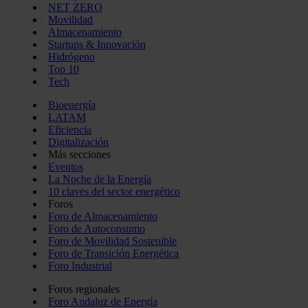
NET ZERO
Movilidad
Almacenamiento
Startups & Innovación
Hidrógeno
Top 10
Tech
Bioenergía
LATAM
Eficiencia
Digitalización
Más secciones
Eventos
La Noche de la Energía
10 claves del sector energético
Foros
Foro de Almacenamiento
Foro de Autoconsumo
Foro de Movilidad Sostenible
Foro de Transición Energética
Foro Industrial
Foros regionales
Foro Andaluz de Energía