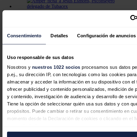
Amper 'ficha' a Jesús Esmorís,
exconsejero delegado de Tubacex
Consentimiento
Detalles
Configuración de anuncios
Uso responsable de sus datos
Ampere Energy lanza su plataforma
Nosotros y
nuestros 1022 socios
procesamos sus datos pe
avanzada para la gestión de
p.ej., su dirección IP, con tecnologías como las cookies para
comunidades energéticas inteligentes
almacenar y acceder la información en su dispositivo con el 
ofrecer publicidad y contenido personalizados, medición de p
De acuerdo con Amper, se trata de un "ambicioso" proyecto que
y contenido, investigación de audiencia y desarrollo de servi
prevé
dotar de energía eléctrica a hasta 230 localidades en el
Tiene la opción de seleccionar quién usa sus datos y con qu
país
.
propósitos. Puede cambiar o retirar su consentimiento en cu
Noticias relacionadas
momento desde la Declaración de cookies o clicando en el 
consentimiento.