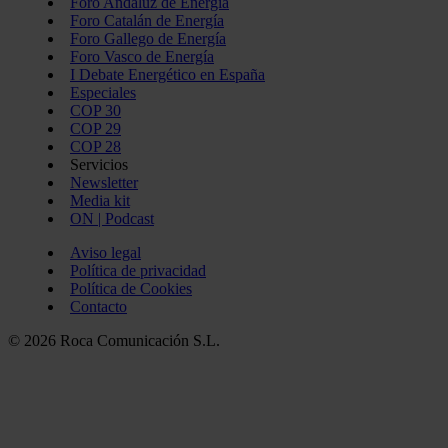
Foro Andaluz de Energía
Foro Catalán de Energía
Foro Gallego de Energía
Foro Vasco de Energía
I Debate Energético en España
Especiales
COP 30
COP 29
COP 28
Servicios
Newsletter
Media kit
ON | Podcast
Aviso legal
Política de privacidad
Política de Cookies
Contacto
© 2026 Roca Comunicación S.L.