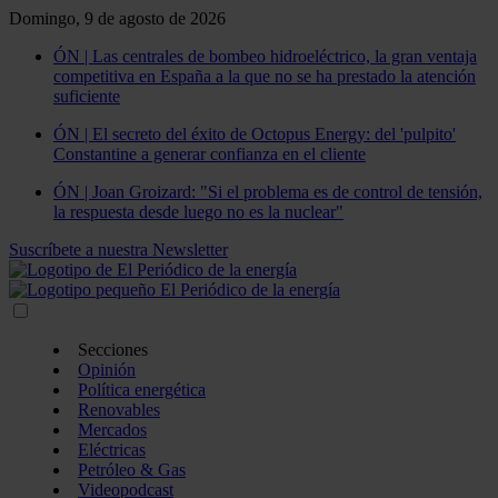
Domingo, 9 de agosto de 2026
ÓN | Las centrales de bombeo hidroeléctrico, la gran ventaja
competitiva en España a la que no se ha prestado la atención
suficiente
ÓN | El secreto del éxito de Octopus Energy: del 'pulpito'
Constantine a generar confianza en el cliente
ÓN | Joan Groizard: "Si el problema es de control de tensión,
la respuesta desde luego no es la nuclear"
Suscríbete a nuestra Newsletter
Secciones
Opinión
Política energética
Renovables
Mercados
Eléctricas
Petróleo & Gas
Videopodcast