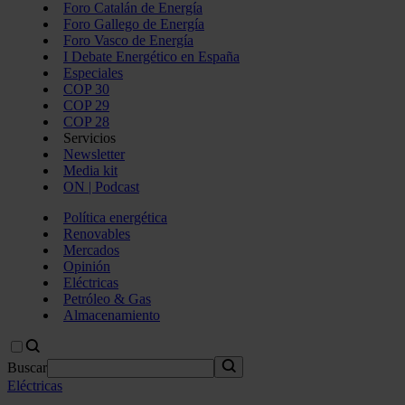
Foro Catalán de Energía
Foro Gallego de Energía
Foro Vasco de Energía
I Debate Energético en España
Especiales
COP 30
COP 29
COP 28
Servicios
Newsletter
Media kit
ON | Podcast
Política energética
Renovables
Mercados
Opinión
Eléctricas
Petróleo & Gas
Almacenamiento
Buscar
Eléctricas