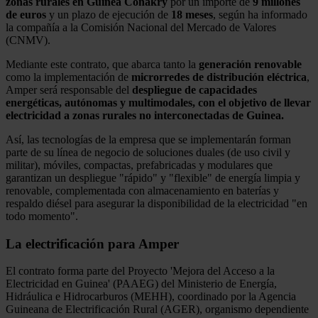
zonas rurales en Guinea Conakry
por un importe de
9 millones
de euros
y un plazo de ejecución de
18 meses
, según ha informado
la compañía a la Comisión Nacional del Mercado de Valores
(CNMV).
Mediante este contrato, que abarca tanto la
generación renovable
como la implementación de
microrredes de distribución eléctrica
,
Amper será responsable del
despliegue de capacidades
energéticas, autónomas y multimodales, con el objetivo de llevar
electricidad a zonas rurales no interconectadas de Guinea.
Así, las tecnologías de la empresa que se implementarán forman
parte de su línea de negocio de soluciones duales (de uso civil y
militar), móviles, compactas, prefabricadas y modulares que
garantizan un despliegue "rápido" y "flexible" de energía limpia y
renovable, complementada con almacenamiento en baterías y
respaldo diésel para asegurar la disponibilidad de la electricidad "en
todo momento".
La electrificación para Amper
El contrato forma parte del Proyecto 'Mejora del Acceso a la
Electricidad en Guinea' (PAAEG) del Ministerio de Energía,
Hidráulica e Hidrocarburos (MEHH), coordinado por la Agencia
Guineana de Electrificación Rural (AGER), organismo dependiente