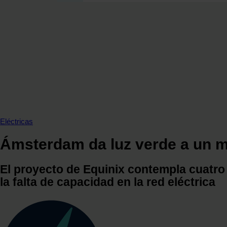
SECCIONES
OPINIÓN
POLÍTICA ENERGÉTICA
RENOVABLES
MERCADOS
ELÉCTRICAS
PETRÓLEO & GAS
VIDEOPODCAST
Eléctricas
NET ZERO
Ámsterdam da luz verde a un me
MOVILIDAD
ALMACENAMIENTO
El proyecto de Equinix contempla cuatro t
STARTUPS & INNOVACIÓN
la falta de capacidad en la red eléctrica
HIDRÓGENO
TOP 10
TECH