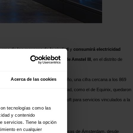
 uno de los mayores de la ciudad
y
consumirá electricidad
a levantar el complejo en la
zona de Amstel III
, en el distrito de
ad en la red eléctrica.
al no se espera antes de 2036.
Acerca de las cookies
 millones de kilovatios hora al año, una cifra cercana a los 869
royectos presentados con anterioridad, como el de Equinix, quedaron
dam para uso exclusivo de Microsoft para servicios vinculados a la
con tecnologías como las
cidad y contenido
e servicios. Tiene la opción
ada por tecnológicas extranjeras.
imiento en cualquier
, sino que ofrecerá capacidad a empresas de Ámsterdam, desde