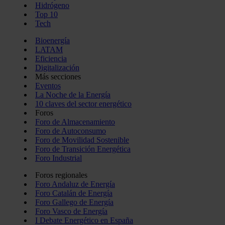
Hidrógeno
Top 10
Tech
Bioenergía
LATAM
Eficiencia
Digitalización
Más secciones
Eventos
La Noche de la Energía
10 claves del sector energético
Foros
Foro de Almacenamiento
Foro de Autoconsumo
Foro de Movilidad Sostenible
Foro de Transición Energética
Foro Industrial
Foros regionales
Foro Andaluz de Energía
Foro Catalán de Energía
Foro Gallego de Energía
Foro Vasco de Energía
I Debate Energético en España