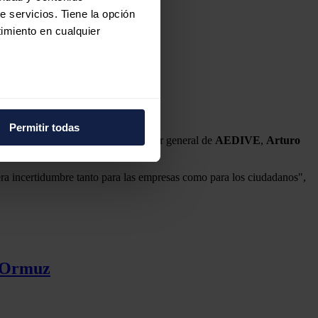
e servicios. Tiene la opción
imiento en cualquier
e varios metros
léctrico en Europa"
icas (huellas digitales)
Permitir todas
eferencias en la
sección de
l transporte", ha señalado el director general de
AEDIVE
,
Arturo
e cookies.
ra incertidumbre tanto para las empresas como para los ciudadanos",
 funciones de redes sociales
con nuestros partners de
ue les haya proporcionado o
e Ormuz