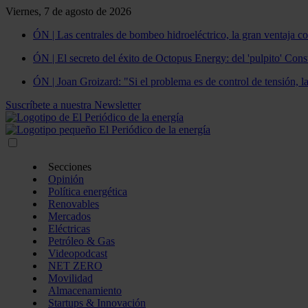
Viernes, 7 de agosto de 2026
ÓN | Las centrales de bombeo hidroeléctrico, la gran ventaja co
ÓN | El secreto del éxito de Octopus Energy: del 'pulpito' Const
ÓN | Joan Groizard: "Si el problema es de control de tensión, l
Suscríbete a nuestra Newsletter
Secciones
Opinión
Política energética
Renovables
Mercados
Eléctricas
Petróleo & Gas
Videopodcast
NET ZERO
Movilidad
Almacenamiento
Startups & Innovación