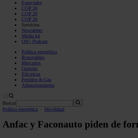
Especiales
COP 30
COP 29
COP 28
Servicios
Newsletter
Media kit
ON | Podcast
Política energética
Renovables
Mercados
Opinión
Eléctricas
Petróleo & Gas
Almacenamiento
Buscar
Política energética
·
Movilidad
Anfac y Faconauto piden de form