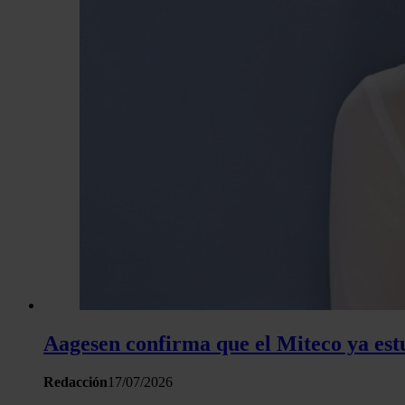
Aagesen confirma que el Miteco ya est
Redacción
17/07/2026