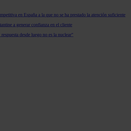
mpetitiva en España a la que no se ha prestado la atención suficiente
antine a generar confianza en el cliente
a respuesta desde luego no es la nuclear"