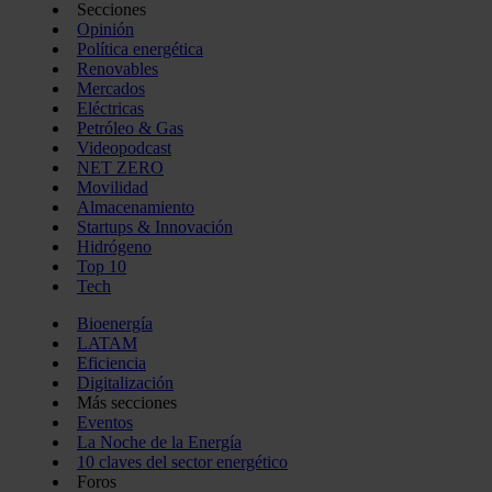
Secciones
Opinión
Política energética
Renovables
Mercados
Eléctricas
Petróleo & Gas
Videopodcast
NET ZERO
Movilidad
Almacenamiento
Startups & Innovación
Hidrógeno
Top 10
Tech
Bioenergía
LATAM
Eficiencia
Digitalización
Más secciones
Eventos
La Noche de la Energía
10 claves del sector energético
Foros