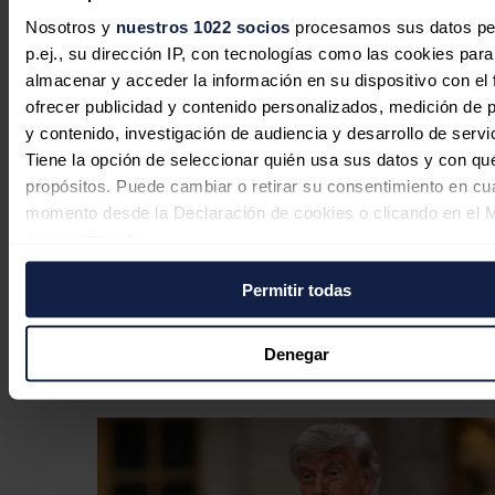
Nosotros y
nuestros 1022 socios
procesamos sus datos pe
p.ej., su dirección IP, con tecnologías como las cookies para
almacenar y acceder la información en su dispositivo con el 
ofrecer publicidad y contenido personalizados, medición de p
y contenido, investigación de audiencia y desarrollo de servi
Tiene la opción de seleccionar quién usa sus datos y con qu
propósitos. Puede cambiar o retirar su consentimiento en cu
momento desde la Declaración de cookies o clicando en el 
consentimiento.
EEUU ve posible un acuerdo con Irán
Permitir todas
Si lo permite, también quisiéramos:
"hoy o mañana" para reabrir el
Recopilar información sobre su ubicación geográfica
estrecho de Ormuz
puede tener una precisión de varios metros
Denegar
Identificar su dispositivo analizándolo activamente p
Redacción
04/08/2026
características específicas (huellas digitales)
Obtenga más información sobre cómo se procesan sus dato
personales y establezca sus preferencias en la
sección de 
Puede cambiar o retirar su consentimiento en cualquier mo