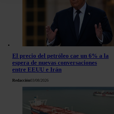
la Declaración de cookies.
Las cookies de este sitio web se usan para personalizar el c
y los anuncios, ofrecer funciones de redes sociales y analiza
tráfico. Además, compartimos información sobre el uso que 
sitio web con nuestros partners de redes sociales, publicida
análisis web, quienes pueden combinarla con otra informació
haya proporcionado o que hayan recopilado a partir del uso 
hecho de sus servicios.
El precio del petróleo cae un 6% a la
espera de nuevas conversaciones
entre EEUU e Irán
Redacción
03/08/2026