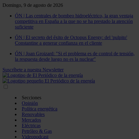
Domingo, 9 de agosto de 2026
ÓN | Las centrales de bombeo hidroeléctrico, la gran ventaja
competitiva en España a la que no se ha prestado la atención
suficiente
ÓN | El secreto del éxito de Octopus Energy: del 'pulpito'
Constantine a generar confianza en el cliente
ÓN | Joan Groizard: "Si el problema es de control de tensión,
la respuesta desde luego no es la nuclear"
Suscríbete a nuestra Newsletter
Secciones
Opinión
Política energética
Renovables
Mercados
Eléctricas
Petróleo & Gas
Videopodcast