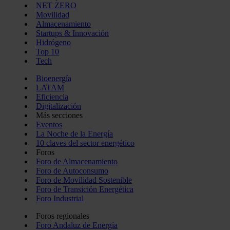
NET ZERO
Movilidad
Almacenamiento
Startups & Innovación
Hidrógeno
Top 10
Tech
Bioenergía
LATAM
Eficiencia
Digitalización
Más secciones
Eventos
La Noche de la Energía
10 claves del sector energético
Foros
Foro de Almacenamiento
Foro de Autoconsumo
Foro de Movilidad Sostenible
Foro de Transición Energética
Foro Industrial
Foros regionales
Foro Andaluz de Energía