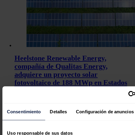
Heelstone Renewable Energy,
compañía de Qualitas Energy,
adquiere un proyecto solar
fotovoltaico de 188 MWp en Estados
Unidos
Redacción
05/08/2026
Consentimiento
Detalles
Configuración de anuncios
Uso responsable de sus datos