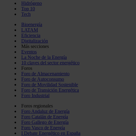
Hidrógeno
Top 10
Tech
Bioenergía
LATAM
Eficiencia
Digitalización
Más secciones
Eventos
La Noche de la Energía
10 claves del sector energético
Foros
Foro de Almacenamiento
Foro de Autoconsumo
Foro de Movilidad Sostenible
Foro de Transición Energética
Foro Industrial
Foros regionales
Foro Andaluz de Energía
Foro Catalán de Energía
Foro Gallego de Energía
Foro Vasco de Energía
I Debate Energético en España