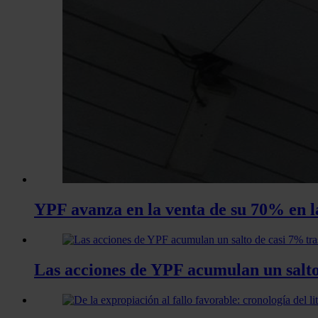
YPF avanza en la venta de su 70% en l
Las acciones de YPF acumulan un salto 