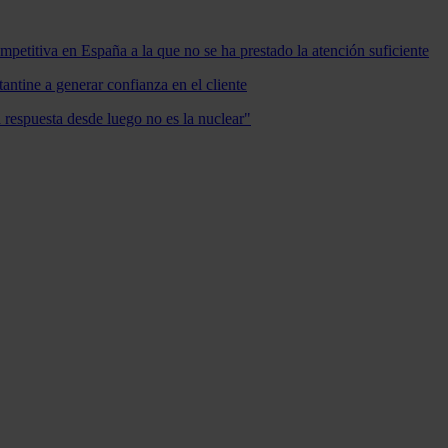
mpetitiva en España a la que no se ha prestado la atención suficiente
antine a generar confianza en el cliente
a respuesta desde luego no es la nuclear"