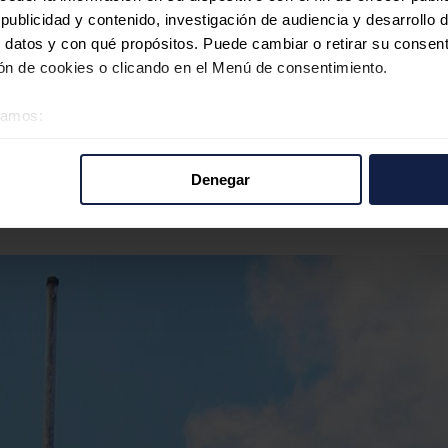
ublicidad y contenido, investigación de audiencia y desarrollo d
no Petersen -de la familia Eskenazi-, que tenía una participación accio
 datos y con qué propósitos. Puede cambiar o retirar su consent
n de cookies o clicando en el Menú de consentimiento.
es constituidas en España, Burford puede acudir al Ciadi invocando el 
éramos:
 sobre su ubicación geográfica que puede tener una precisión d
amaron millonarias compensaciones alegando que el Estado argentino deb
tivo analizándolo activamente para buscar características específ
Denegar
re cómo se procesan sus datos personales y establezca sus pr
e rechazó la demanda que los querellantes también habían interpuesto c
rar su consentimiento en cualquier momento en la Declaración d
b se usan para personalizar el contenido y los anuncios, ofrecer
s, compartimos información sobre el uso que haga del sitio web 
 análisis web, quienes pueden combinarla con otra información q
r del uso que haya hecho de sus servicios.