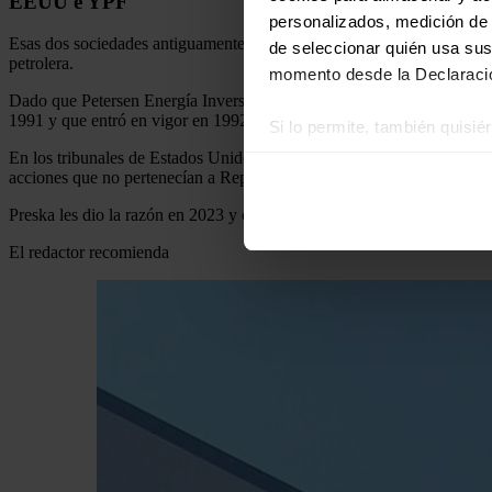
EEUU e YPF
personalizados, medición de p
Esas dos sociedades antiguamente habían pertenecido al grupo argenti
de seleccionar quién usa sus
petrolera.
momento desde la Declaració
Dado que Petersen Energía Inversora y Petersen Energía eran sociedad
1991 y que entró en vigor en 1992.
Si lo permite, también quisi
Recopilar información
En los tribunales de Estados Unidos, Burford Capital y Eton Park recl
acciones que no pertenecían a Repsol.
Identificar su disposi
Obtenga más información sob
Preska les dio la razón en 2023 y condenó al Estado argentino, aunqu
datos
. Puede cambiar o reti
El redactor recomienda
Las cookies de este sitio we
y analizar el tráfico. Ademá
redes sociales, publicidad y
que hayan recopilado a parti