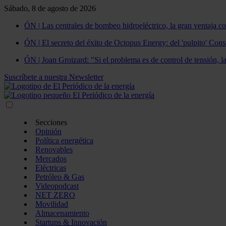
Sábado, 8 de agosto de 2026
ÓN | Las centrales de bombeo hidroeléctrico, la gran ventaja co
ÓN | El secreto del éxito de Octopus Energy: del 'pulpito' Const
ÓN | Joan Groizard: "Si el problema es de control de tensión, l
Suscríbete a nuestra Newsletter
Secciones
Opinión
Política energética
Renovables
Mercados
Eléctricas
Petróleo & Gas
Videopodcast
NET ZERO
Movilidad
Almacenamiento
Startups & Innovación