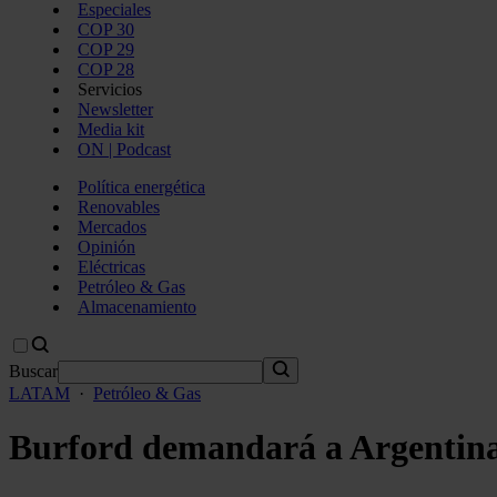
Especiales
COP 30
COP 29
COP 28
Servicios
Newsletter
Media kit
ON | Podcast
Política energética
Renovables
Mercados
Opinión
Eléctricas
Petróleo & Gas
Almacenamiento
Buscar
LATAM
·
Petróleo & Gas
Burford demandará a Argentina 