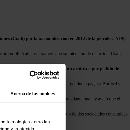
ones (Ciadi) por la nacionalización en 2012 de la petrolera YPF,
rd notificó al país suramericano su intención de recurrir al Ciadi,
 saber si el Ciadi admite iniciar un arbitraje por pedido de
etta Preska,
que condenó al Estado argentino a pagar a Burford y
Acerca de las cookies
Parlamento argentino en 2012, que mediante una ley avaló que el
a tras adquirir los derechos de litigio de dos sociedades constituidas
con tecnologías como las
cidad y contenido