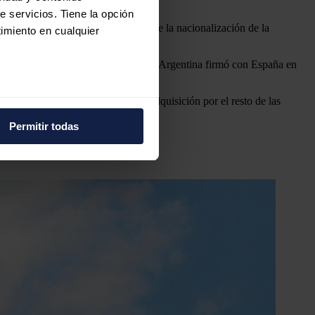
e servicios. Tiene la opción
narial del 25% en YPF al momento de la nacionalización de la
imiento en cualquier
tratado bilateral de inversiones que Argentina firmó con España en
e varios metros
ió lanzar una oferta pública de adquisición por el resto de las
icas (huellas digitales)
Permitir todas
eferencias en la
sección de
ontra la propia YPF.
e cookies.
 funciones de redes sociales
con nuestros partners de
ue les haya proporcionado o