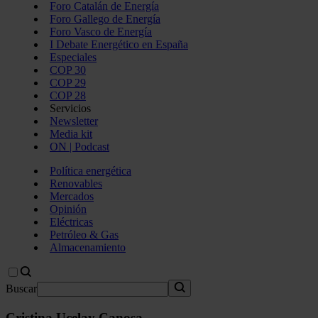
Foro Catalán de Energía
Foro Gallego de Energía
Foro Vasco de Energía
I Debate Energético en España
Especiales
COP 30
COP 29
COP 28
Servicios
Newsletter
Media kit
ON | Podcast
Política energética
Renovables
Mercados
Opinión
Eléctricas
Petróleo & Gas
Almacenamiento
Buscar
Cristina Ucelay Canosa