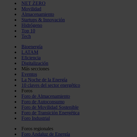
NET ZERO
Movilidad
Almacenamiento
Startups & Innovación
Hidrógeno
Top 10
Tech
Bioenergía
LATAM
Eficiencia
Digitalización
Más secciones
Eventos
La Noche de la Energía
10 claves del sector energético
Foros
Foro de Almacenamiento
Foro de Autoconsumo
Foro de Movilidad Sostenible
Foro de Transición Energética
Foro Industrial
Foros regionales
Foro Andaluz de Energía