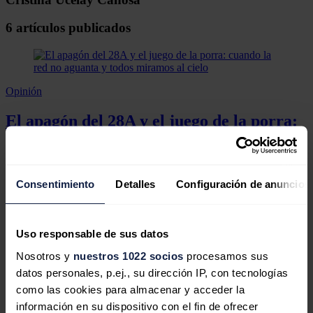
6 artículos publicados
Opinión
El apagón del 28A y el juego de la porra:
cuando la red no aguanta y todos
miramos al cielo
Consentimiento
Detalles
Configuración de anuncios
Cristina Ucelay Canosa
07/05/2025
Uso responsable de sus datos
Opinión
Nosotros y
nuestros 1022 socios
procesamos sus
datos personales, p.ej., su dirección IP, con tecnologías
El gran apagón de abril de 2025: ¿quién
como las cookies para almacenar y acceder la
se hace cargo del caos eléctrico?
información en su dispositivo con el fin de ofrecer