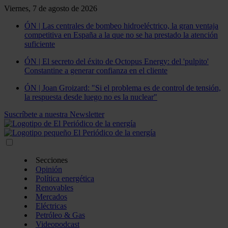
Viernes, 7 de agosto de 2026
ÓN | Las centrales de bombeo hidroeléctrico, la gran ventaja
competitiva en España a la que no se ha prestado la atención
suficiente
ÓN | El secreto del éxito de Octopus Energy: del 'pulpito'
Constantine a generar confianza en el cliente
ÓN | Joan Groizard: "Si el problema es de control de tensión,
la respuesta desde luego no es la nuclear"
Suscríbete a nuestra Newsletter
Secciones
Opinión
Política energética
Renovables
Mercados
Eléctricas
Petróleo & Gas
Videopodcast