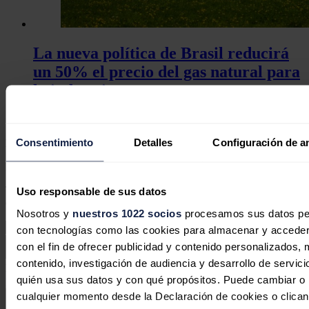
La nueva política de Brasil reducirá
un 50% el precio del gas natural para
la industria
Redacción
31/07/2026
Consentimiento
Detalles
Configuración de a
No hay comentarios
Deja tu comentario
Tu dirección de correo electrónico no será publicada. Todos los
Uso responsable de sus datos
campos son obligatorios
Nosotros y
nuestros 1022 socios
procesamos sus datos pers
con tecnologías como las cookies para almacenar y acceder 
con el fin de ofrecer publicidad y contenido personalizados, 
contenido, investigación de audiencia y desarrollo de servici
Este sitio web está protegido por reCAPTCHA y la
Política de
quién usa sus datos y con qué propósitos. Puede cambiar o r
privacidad
y
Términos de servicio
de Google aplican.
cualquier momento desde la Declaración de cookies o clican