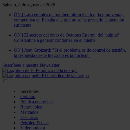
Sábado, 8 de agosto de 2026
ÓN | Las centrales de bombeo hidroeléctrico, la gran ventaja
competitiva en España a la que no se ha prestado la atención
suficiente
ÓN | El secreto del éxito de Octopus Energy: del 'pulpito'
Constantine a generar confianza en el cliente
ÓN | Joan Groizard: "Si el problema es de control de tensión,
la respuesta desde luego no es la nuclear"
Suscríbete a nuestra Newsletter
Secciones
Opinión
Política energética
Renovables
Mercados
Eléctricas
Petróleo & Gas
Videopodcast