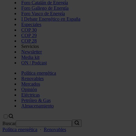
Foro Catalán de Energía
Foro Gallego de Energía
Foro Vasco de Energía
I Debate Energético en España
Especiales
COP 30
COP 29
COP 28
Servicios
Newsletter
Media kit
ON | Podcast
Política energética
Renovables
Mercados
Opinión
Eléctricas
Petróleo & Gas
Almacenamiento
Buscar
Política energética
·
Renovables