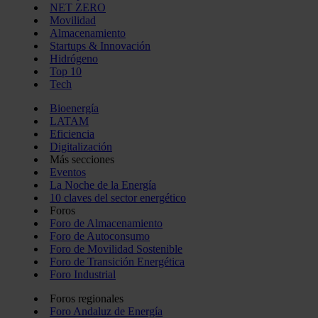
NET ZERO
Movilidad
Almacenamiento
Startups & Innovación
Hidrógeno
Top 10
Tech
Bioenergía
LATAM
Eficiencia
Digitalización
Más secciones
Eventos
La Noche de la Energía
10 claves del sector energético
Foros
Foro de Almacenamiento
Foro de Autoconsumo
Foro de Movilidad Sostenible
Foro de Transición Energética
Foro Industrial
Foros regionales
Foro Andaluz de Energía