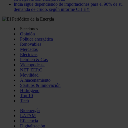
India sigue dependiendo de importaciones para el 90% de su
demanda de crudo, según informe CII-EY
Secciones
Opinión
Política energética
Renovables
Mercados
Eléctricas
Petróleo & Gas
Videopodcast
NET ZERO
Movilidad
Almacenamiento
Startups & Innovación
Hidrógeno
Top 10
Tech
Bioenergía
LATAM
Eficiencia
Digitalización