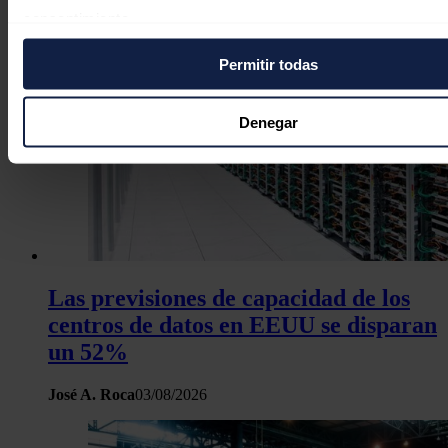
consentimiento.
Permitir todas
Si lo permite, también quisiéramos:
Recopilar información sobre su ubicación geográfica
puede tener una precisión de varios metros
Denegar
Identificar su dispositivo analizándolo activamente p
características específicas (huellas digitales)
Obtenga más información sobre cómo se procesan sus dato
personales y establezca sus preferencias en la
sección de 
Puede cambiar o retirar su consentimiento en cualquier mo
la Declaración de cookies.
Las previsiones de capacidad de los
Las cookies de este sitio web se usan para personalizar el c
centros de datos en EEUU se disparan
y los anuncios, ofrecer funciones de redes sociales y analiza
un 52%
tráfico. Además, compartimos información sobre el uso que 
sitio web con nuestros partners de redes sociales, publicida
José A. Roca
03/08/2026
análisis web, quienes pueden combinarla con otra informació
haya proporcionado o que hayan recopilado a partir del uso 