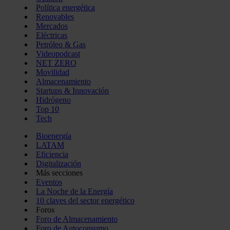
Política energética
Renovables
Mercados
Eléctricas
Petróleo & Gas
Videopodcast
NET ZERO
Movilidad
Almacenamiento
Startups & Innovación
Hidrógeno
Top 10
Tech
Bioenergía
LATAM
Eficiencia
Digitalización
Más secciones
Eventos
La Noche de la Energía
10 claves del sector energético
Foros
Foro de Almacenamiento
Foro de Autoconsumo