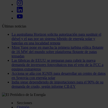
Últimas noticias
La australiana Horizon solicita autorización para sustituir el
diésel y el gas por un sistema híbrido de energía solar y
baterías en una localidad remota
Ming Yang pone en marcha la primera turbina eólica flotante
de 16 MW del mundo sobre plataforma flotante de patas
tensadas
Las fábricas de EEUU se preparan para cubrir la nueva
demanda de inversores fotovoltaicos tras el veto de la FCC a
equipos extranjeros
Acciona se alía con IGNIS para desarrollar un centro de datos
en Segovia con energía solar
India sigue dependiendo de importaciones para el 90% de su
demanda de crudo, según informe CII-EY
Secciones
Opinión