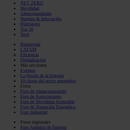
NET ZERO
Movilidad
Almacenamiento
Startups & Innovación
Hidrógeno
Top 10
Tech
Bioenergía
LATAM
Eficiencia
Digitalización
Más secciones
Eventos
La Noche de la Energía
10 claves del sector energético
Foros
Foro de Almacenamiento
Foro de Autoconsumo
Foro de Movilidad Sostenible
Foro de Transición Energética
Foro Industrial
Foros regionales
Foro Andaluz de Energía