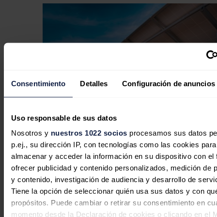
Consentimiento
Detalles
Configuración de anuncios
Uso responsable de sus datos
Nosotros y
nuestros 1022 socios
procesamos sus datos pe
p.ej., su dirección IP, con tecnologías como las cookies para
Las fábricas de EEUU se preparan
almacenar y acceder la información en su dispositivo con el 
para cubrir la nueva demanda de
ofrecer publicidad y contenido personalizados, medición de p
inversores fotovoltaicos tras el veto de
y contenido, investigación de audiencia y desarrollo de servi
Tiene la opción de seleccionar quién usa sus datos y con qu
la FCC a equipos extranjeros
propósitos. Puede cambiar o retirar su consentimiento en cu
momento desde la Declaración de cookies o clicando en el 
José A. Roca
07/08/2026