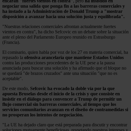
encaran "fuertes vientos en contra"
, pero
ha insistido en
negociar una salida que ponga fin a las barreras comerciales y
ha instado a la Administración de Donald Trump a "mostrar
disposición a avanzar hacia una solución justa y equilibrada".
"Nuestras relaciones comerciales afrontan actualmente fuertes
vientos en contra", ha dicho Sefcovic en un debate sobre la situación
ante el pleno del Parlamento Europeo reunido en Estrasburgo
(Francia).
El comisario, quien habla por voz de los 27 en materia comercial, ha
repasado la
ofensiva arancelaria que mantiene Estados Unidos
contra las producciones procedentes de la UE pese a la pausa
anunciada para buscar una solución y ha afirmado que el bloque no
se quedará "de brazos cruzados" ante una situación "que no es
aceptable".
De este modo,
Sefcovic ha evocado la doble vía por la que
apuesta Bruselas desde el inicio de la crisis y que consiste en
insistir en el diálogo para convencer a Trump de permitir un
flujo comercial sin barreras comerciales, al tiempo que los
servicios comunitarios avanzan en el diseño de contramedidas si
no prosperan los intentos de negociación.
"La UE ha dejado claro que está preparada para discutir y encontrar
soluciones mutuamente beneficiosas, respetando nuestros intereses y