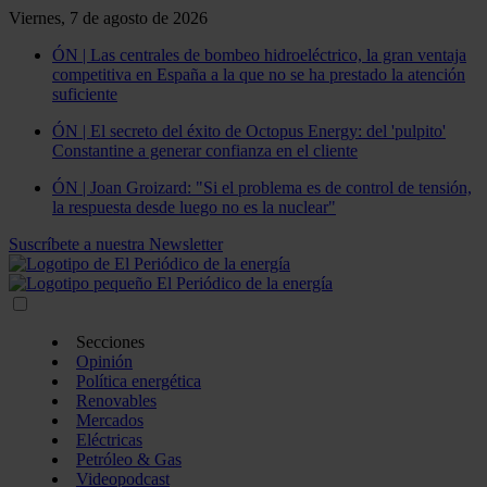
Viernes, 7 de agosto de 2026
ÓN | Las centrales de bombeo hidroeléctrico, la gran ventaja
competitiva en España a la que no se ha prestado la atención
suficiente
ÓN | El secreto del éxito de Octopus Energy: del 'pulpito'
Constantine a generar confianza en el cliente
ÓN | Joan Groizard: "Si el problema es de control de tensión,
la respuesta desde luego no es la nuclear"
Suscríbete a nuestra Newsletter
Secciones
Opinión
Política energética
Renovables
Mercados
Eléctricas
Petróleo & Gas
Videopodcast