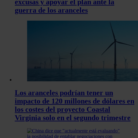
excusas y apoyar el plan ante la
guerra de los aranceles
Los aranceles podrían tener un
impacto de 120 millones de dólares en
los costes del proyecto Coastal
Virginia solo en el segundo trimestre