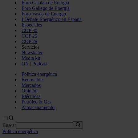
Foro Catalán de Energía
Foro Gallego de Energía
Foro Vasco de Energía
I Debate Energético en España
Especiales
COP 30
COP 29
COP 28
Servicios
Newsletter
Media kit
ON | Podcast
Política energética
Renovables
Mercados
Opinión
Eléctricas
Petróleo & Gas
Almacenamiento
Buscar
Política energética