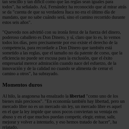
tan sencillo y tan difícil como que las reglas sean iguales para
todos", ha señalado. Así, Fernández ha reconocido que al mirar atrás
se da "cuenta de que su verdadera Ítaca no era el último día de
mandato, que no sabe cuándo será, sino el camino recorrido durante
estos seis años".
"Quevedo nos advirtió con su ironía feroz de la fuerza del dinero,
poderoso caballero es Don Dinero, y sí, claro que lo es, lo vemos
todos los días, pero precisamente por eso existe el derecho de la
competencia, para recordarle a Don Dinero que también está
sometido a las reglas, que el tamaño no da patente de corso, que la
eficiencia no puede ser excusa para la exclusión, que el éxito
empresarial merece admiración cuando nace del esfuerzo, de la
innovación y de la calidad no cuando se alimenta de cerrar el
camino a otros", ha subrayado.
Momentos duros
Al hilo, la aragonesa ha ensalzado la
libertad
"como uno de los
bienes más preciosos". "En economía también hay libertad, pero un
mercado libre no es un mercado sin ley, un mercado libre es aquel
en el que la ley impide que unos pocos conviertan su ventaja en
abuso y en el que muchos puedan competir, elegir, entrar, salir,
mejorar y volver a intentarlo, y eso hemos tratado de hacer", ha
relatado.