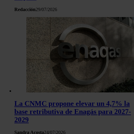
Redacción
29/07/2026
Las cookies de este sitio web se usan para personalizar el c
y los anuncios, ofrecer funciones de redes sociales y analiza
tráfico. Además, compartimos información sobre el uso que 
sitio web con nuestros partners de redes sociales, publicida
análisis web, quienes pueden combinarla con otra informació
haya proporcionado o que hayan recopilado a partir del uso 
hecho de sus servicios.
La CNMC propone elevar un 4,7% la
base retributiva de Enagás para 2027-
2029
Sandra Acosta
24/07/2026