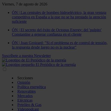
Viernes, 7 de agosto de 2026
ÓN | Las centrales de bombeo hidroeléctrico, la gran ventaja
competitiva en España a la que no se ha prestado la atención
suficiente
ÓN | El secreto del éxito de Octopus Energy: del 'pulpito'
Constantine a generar confianza en el cliente
ÓN | Joan Groizard: "Si el problema es de control de tensión,
la respuesta desde luego no es la nuclear"
Suscríbete a nuestra Newsletter
Secciones
Opinión
Política energética
Renovables
Mercados
Eléctricas
Petróleo & Gas
Videopodcast