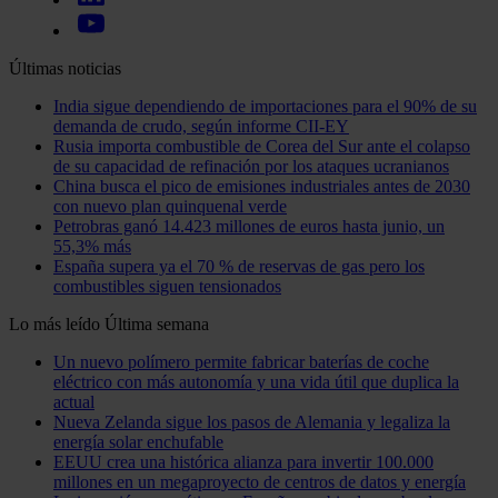
Últimas noticias
India sigue dependiendo de importaciones para el 90% de su
demanda de crudo, según informe CII-EY
Rusia importa combustible de Corea del Sur ante el colapso
de su capacidad de refinación por los ataques ucranianos
China busca el pico de emisiones industriales antes de 2030
con nuevo plan quinquenal verde
Petrobras ganó 14.423 millones de euros hasta junio, un
55,3% más
España supera ya el 70 % de reservas de gas pero los
combustibles siguen tensionados
Lo más leído
Última semana
Un nuevo polímero permite fabricar baterías de coche
eléctrico con más autonomía y una vida útil que duplica la
actual
Nueva Zelanda sigue los pasos de Alemania y legaliza la
energía solar enchufable
EEUU crea una histórica alianza para invertir 100.000
millones en un megaproyecto de centros de datos y energía