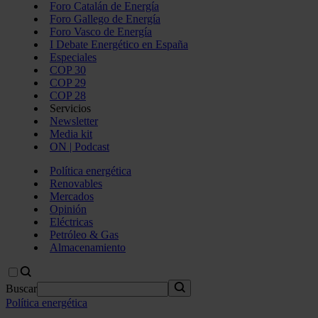
Foro Catalán de Energía
Foro Gallego de Energía
Foro Vasco de Energía
I Debate Energético en España
Especiales
COP 30
COP 29
COP 28
Servicios
Newsletter
Media kit
ON | Podcast
Política energética
Renovables
Mercados
Opinión
Eléctricas
Petróleo & Gas
Almacenamiento
Buscar
Política energética