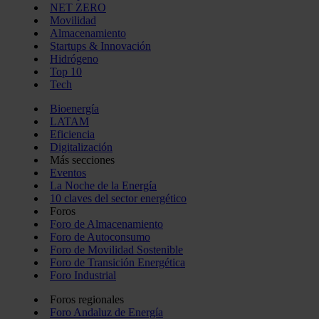
NET ZERO
Movilidad
Almacenamiento
Startups & Innovación
Hidrógeno
Top 10
Tech
Bioenergía
LATAM
Eficiencia
Digitalización
Más secciones
Eventos
La Noche de la Energía
10 claves del sector energético
Foros
Foro de Almacenamiento
Foro de Autoconsumo
Foro de Movilidad Sostenible
Foro de Transición Energética
Foro Industrial
Foros regionales
Foro Andaluz de Energía