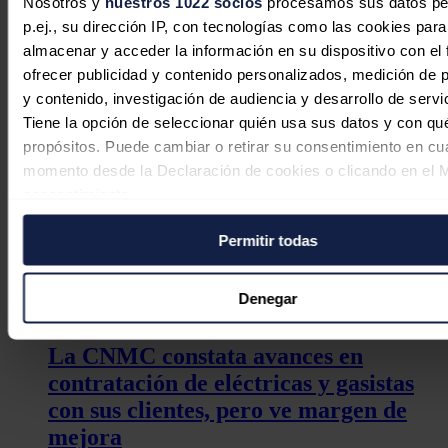
Nosotros y
nuestros 1022 socios
procesamos sus datos pe
p.ej., su dirección IP, con tecnologías como las cookies para
almacenar y acceder la información en su dispositivo con el 
ofrecer publicidad y contenido personalizados, medición de p
y contenido, investigación de audiencia y desarrollo de servi
Tiene la opción de seleccionar quién usa sus datos y con qu
propósitos. Puede cambiar o retirar su consentimiento en cu
momento desde la Declaración de cookies o clicando en el 
consentimiento.
Permitir todas
Si lo permite, también quisiéramos:
Recopilar información sobre su ubicación geográfica
puede tener una precisión de varios metros
Denegar
Identificar su dispositivo analizándolo activamente p
características específicas (huellas digitales)
La CNMC constata avances en
Obtenga más información sobre cómo se procesan sus dato
contratación de eléctricas y gasistas
personales y establezca sus preferencias en la
sección de 
con sus clientes, pero ve margen de
Puede cambiar o retirar su consentimiento en cualquier mo
mejora
la Declaración de cookies.