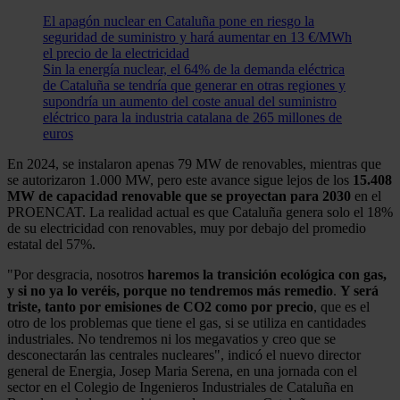
El apagón nuclear en Cataluña pone en riesgo la
seguridad de suministro y hará aumentar en 13 €/MWh
el precio de la electricidad
Sin la energía nuclear, el 64% de la demanda eléctrica
de Cataluña se tendría que generar en otras regiones y
supondría un aumento del coste anual del suministro
eléctrico para la industria catalana de 265 millones de
euros
En 2024, se instalaron apenas 79 MW de renovables, mientras que
se autorizaron 1.000 MW, pero este avance sigue lejos de los
15.408
MW de capacidad renovable que se proyectan para 2030
en el
PROENCAT. La realidad actual es que Cataluña genera solo el 18%
de su electricidad con renovables, muy por debajo del promedio
estatal del 57%.
"Por desgracia, nosotros
haremos la transición ecológica con gas,
y si no ya lo veréis, porque no tendremos más remedio
.
Y será
triste, tanto por emisiones de CO2 como por precio
, que es el
otro de los problemas que tiene el gas, si se utiliza en cantidades
industriales. No tendremos ni los megavatios y creo que se
desconectarán las centrales nucleares", indicó el nuevo director
general de Energia, Josep Maria Serena, en una jornada con el
sector en el Colegio de Ingenieros Industriales de Cataluña en