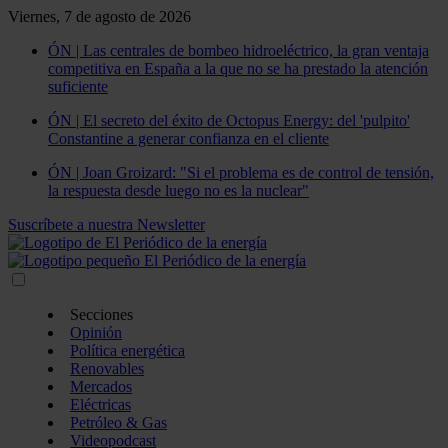
Viernes, 7 de agosto de 2026
ÓN | Las centrales de bombeo hidroeléctrico, la gran ventaja
competitiva en España a la que no se ha prestado la atención
suficiente
ÓN | El secreto del éxito de Octopus Energy: del 'pulpito'
Constantine a generar confianza en el cliente
ÓN | Joan Groizard: "Si el problema es de control de tensión,
la respuesta desde luego no es la nuclear"
Suscríbete a nuestra Newsletter
Secciones
Opinión
Política energética
Renovables
Mercados
Eléctricas
Petróleo & Gas
Videopodcast