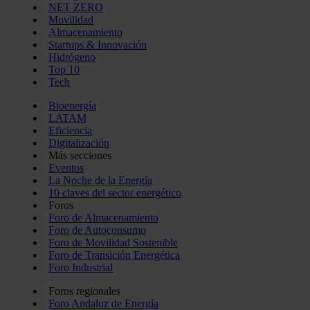
NET ZERO
Movilidad
Almacenamiento
Startups & Innovación
Hidrógeno
Top 10
Tech
Bioenergía
LATAM
Eficiencia
Digitalización
Más secciones
Eventos
La Noche de la Energía
10 claves del sector energético
Foros
Foro de Almacenamiento
Foro de Autoconsumo
Foro de Movilidad Sostenible
Foro de Transición Energética
Foro Industrial
Foros regionales
Foro Andaluz de Energía