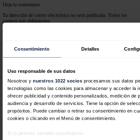
Deja tu comentario
Tu dirección de correo electrónico no será publicada. Todos los
campos son obligatorios
Consentimiento
Detalles
Config
Este sitio web está protegido por reCAPTCHA y la
Política de
privacidad
y
Términos de servicio
de Google aplican.
Uso responsable de sus datos
Enviar comentario
Nosotros y
nuestros 1022 socios
procesamos sus datos pers
Síguenos en redes sociales
tecnologías como las cookies para almacenar y acceder la in
ofrecer publicidad y contenido personalizados, medición de p
audiencia y desarrollo de servicios. Tiene la opción de sele
propósitos. Puede cambiar o retirar su consentimiento en c
cookies o clicando en el Menú de consentimiento.
Si lo permite, también quisiéramos: