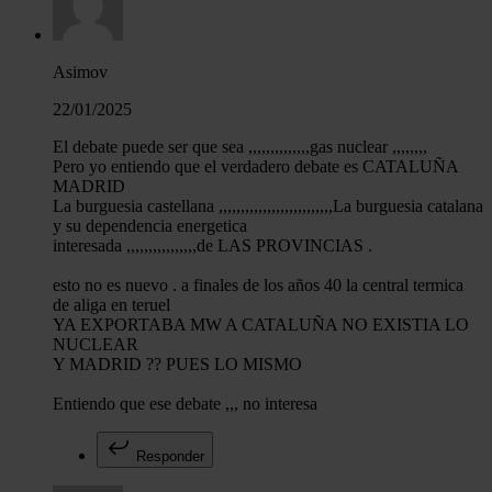
Asimov
22/01/2025
El debate puede ser que sea ,,,,,,,,,,,,,,gas nuclear ,,,,,,,,
Pero yo entiendo que el verdadero debate es CATALUÑA
MADRID
La burguesia castellana ,,,,,,,,,,,,,,,,,,,,,,,,,,La burguesia catalana
y su dependencia energetica
interesada ,,,,,,,,,,,,,,,,de LAS PROVINCIAS .
esto no es nuevo . a finales de los años 40 la central termica
de aliga en teruel
YA EXPORTABA MW A CATALUÑA NO EXISTIA LO
NUCLEAR
Y MADRID ?? PUES LO MISMO
Entiendo que ese debate ,,, no interesa
Responder