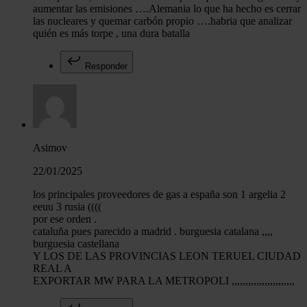
aumentar las emisiones ….Alemania lo que ha hecho es cerrar
las nucleares y quemar carbón propio ….habria que analizar
quién es más torpe , una dura batalla
Responder
Asimov
22/01/2025
los principales proveedores de gas a españa son 1 argelia 2
eeuu 3 rusia ((((
por ese orden .
cataluña pues parecido a madrid . burguesia catalana ,,,,
burguesia castellana
Y LOS DE LAS PROVINCIAS LEON TERUEL CIUDAD
REAL A
EXPORTAR MW PARA LA METROPOLI ,,,,,,,,,,,,,,,,,,,,,,,