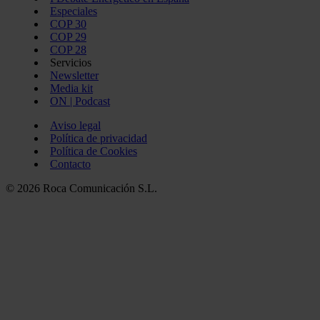
Especiales
COP 30
COP 29
COP 28
Servicios
Newsletter
Media kit
ON | Podcast
Aviso legal
Política de privacidad
Política de Cookies
Contacto
© 2026 Roca Comunicación S.L.