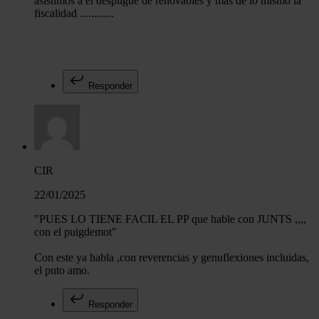
asistimos a el despligue de renovables y mas de lo mismo la
fiscalidad ............
Responder
CIR
22/01/2025
"PUES LO TIENE FACIL EL PP que hable con JUNTS ,,,,
con el puigdemot"
Con este ya habla ,con reverencias y genuflexiones incluidas,
el puto amo.
Responder