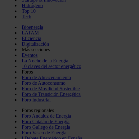
Hidrógeno
Top 10
Tech
Bioenergía
LATAM
Eficiencia
Digitalización
Más secciones
Eventos
La Noche de la Energía
10 claves del sector energético
Foros
Foro de Almacenamiento
Foro de Autoconsumo
Foro de Movilidad Sostenible
Foro de Transición Energética
Foro Industrial
Foros regionales
Foro Andaluz de Energía
Foro Catalán de Energía
Foro Gallego de Energía
Foro Vasco de Energía
I Debate Energético en España