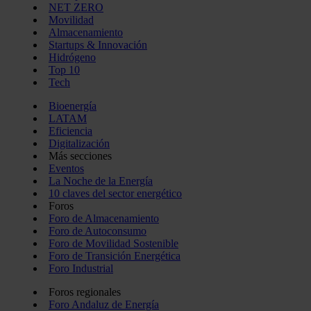
NET ZERO
Movilidad
Almacenamiento
Startups & Innovación
Hidrógeno
Top 10
Tech
Bioenergía
LATAM
Eficiencia
Digitalización
Más secciones
Eventos
La Noche de la Energía
10 claves del sector energético
Foros
Foro de Almacenamiento
Foro de Autoconsumo
Foro de Movilidad Sostenible
Foro de Transición Energética
Foro Industrial
Foros regionales
Foro Andaluz de Energía