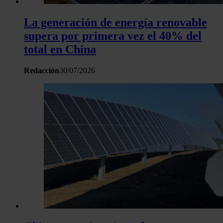
La generación de energía renovable
supera por primera vez el 40% del
total en China
Redacción
30/07/2026