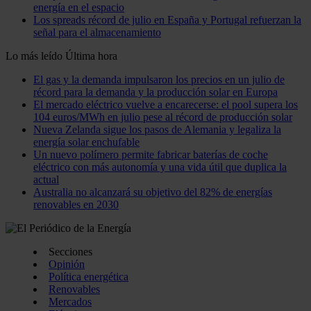
energía en el espacio
Los spreads récord de julio en España y Portugal refuerzan la
señal para el almacenamiento
Lo más leído
Última hora
El gas y la demanda impulsaron los precios en un julio de
récord para la demanda y la producción solar en Europa
El mercado eléctrico vuelve a encarecerse: el pool supera los
104 euros/MWh en julio pese al récord de producción solar
Nueva Zelanda sigue los pasos de Alemania y legaliza la
energía solar enchufable
Un nuevo polímero permite fabricar baterías de coche
eléctrico con más autonomía y una vida útil que duplica la
actual
Australia no alcanzará su objetivo del 82% de energías
renovables en 2030
Secciones
Opinión
Política energética
Renovables
Mercados