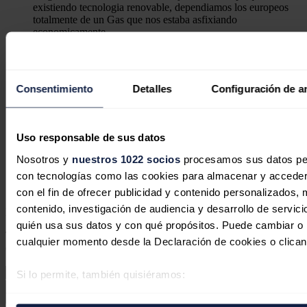
existiendo tecnologia renovable, dependiamos los europeos
totalmente de un Gas que nos estaba asfixiando
economicamente.
Y ahora la guerra en Irán, a vuelto a abrir los ojos, esta vez a
muchos paises, optando por apostar por la energia solar, que,
"ni es dependiente, ni es cara, y es infinita".
Consentimiento
Detalles
Configuración de a
Conseguira la solar una electricidad, que con el tiempo,
movera un transporte electrico, terminando con la
dependencia del petroleo.
Una energia que se instalara en el planeta poco apoco, gracias
Uso responsable de sus datos
a China.
Nosotros y
nuestros 1022 socios
procesamos sus datos pers
con tecnologías como las cookies para almacenar y acceder 
Responder
con el fin de ofrecer publicidad y contenido personalizados, 
contenido, investigación de audiencia y desarrollo de servici
Deja tu comentario
quién usa sus datos y con qué propósitos. Puede cambiar o r
Tu dirección de correo electrónico no será publicada. Todos los
cualquier momento desde la Declaración de cookies o clican
campos son obligatorios
Si lo permite, también quisiéramos:
Recopilar información sobre su ubicación geográfica 