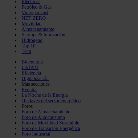
Eléctricas
Petróleo & Gas
Videopodcast
NET ZERO
Movilidad
Almacenamiento
Startups & Innovación
Hidrógeno
Top 10
Tech
Bioenergía
LATAM
Eficiencia
Digitalización
Más secciones
Eventos
La Noche de la Energía
10 claves del sector energético
Foros
Foro de Almacenamiento
Foro de Autoconsumo
Foro de Movilidad Sostenible
Foro de Transición Energética
Foro Industrial