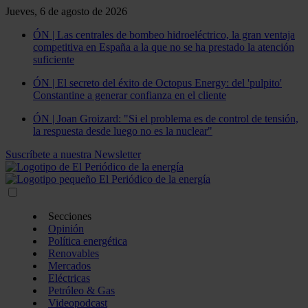
Jueves, 6 de agosto de 2026
ÓN | Las centrales de bombeo hidroeléctrico, la gran ventaja
competitiva en España a la que no se ha prestado la atención
suficiente
ÓN | El secreto del éxito de Octopus Energy: del 'pulpito'
Constantine a generar confianza en el cliente
ÓN | Joan Groizard: "Si el problema es de control de tensión,
la respuesta desde luego no es la nuclear"
Suscríbete a nuestra Newsletter
Secciones
Opinión
Política energética
Renovables
Mercados
Eléctricas
Petróleo & Gas
Videopodcast