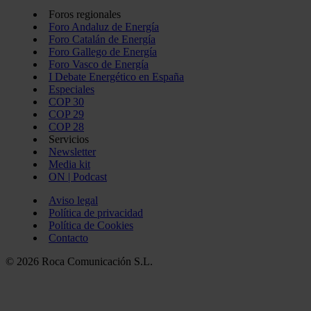
Foros regionales
Foro Andaluz de Energía
Foro Catalán de Energía
Foro Gallego de Energía
Foro Vasco de Energía
I Debate Energético en España
Especiales
COP 30
COP 29
COP 28
Servicios
Newsletter
Media kit
ON | Podcast
Aviso legal
Política de privacidad
Política de Cookies
Contacto
© 2026 Roca Comunicación S.L.