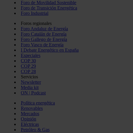
Foro de Movilidad Sostenible
Foro de Transición Energética
Foro Industrial
Foros regionales
Foro Andaluz de Energía
Foro Catalán de Energía
Foro Gallego de Energía
Foro Vasco de Energía
I Debate Energético en España
Especiales
COP 30
COP 29
COP 28
Servicios
Newsletter
Media kit
ON | Podcast
Política energética
Renovables
Mercados
Opinión
Eléctricas
Petróleo & Gas