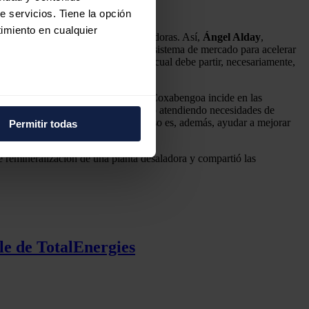
e servicios. Tiene la opción
imiento en cualquier
diseño en las grandes plantas desaladoras. Así,
Ángel Alday
,
os reguladores deberían crear un ecosistema de mercado para acelerar
ico más sostenible y resiliente, el cual debe partir, necesariamente,
Coxabengoa entiende un proyecto: “Coxabengoa incide en las
e varios metros
s, proveyendo de medios digitales o atendiendo necesidades de
icas (huellas digitales)
 la propia planta. Nuestro compromiso es, además, ayudar a mejorar
Permitir todas
eferencias en la
sección de
e cookies.
e remineralización de una planta desaladora y compartió las
 funciones de redes sociales
con nuestros partners de
ue les haya proporcionado o
le de TotalEnergies