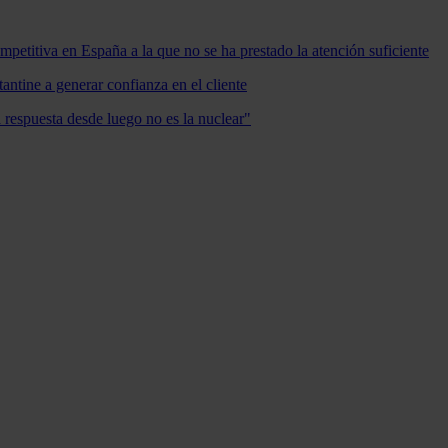
mpetitiva en España a la que no se ha prestado la atención suficiente
antine a generar confianza en el cliente
a respuesta desde luego no es la nuclear"