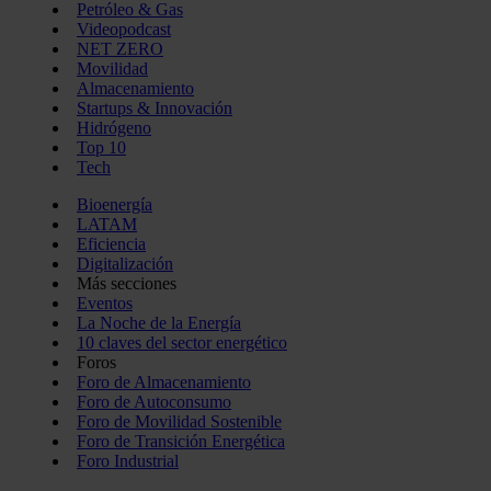
Petróleo & Gas
Videopodcast
NET ZERO
Movilidad
Almacenamiento
Startups & Innovación
Hidrógeno
Top 10
Tech
Bioenergía
LATAM
Eficiencia
Digitalización
Más secciones
Eventos
La Noche de la Energía
10 claves del sector energético
Foros
Foro de Almacenamiento
Foro de Autoconsumo
Foro de Movilidad Sostenible
Foro de Transición Energética
Foro Industrial