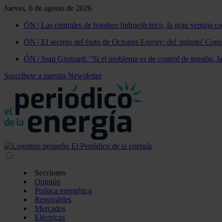
Jueves, 6 de agosto de 2026
ÓN | Las centrales de bombeo hidroeléctrico, la gran ventaja co
ÓN | El secreto del éxito de Octopus Energy: del 'pulpito' Const
ÓN | Joan Groizard: "Si el problema es de control de tensión, l
Suscríbete a nuestra Newsletter
Secciones
Opinión
Política energética
Renovables
Mercados
Eléctricas