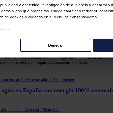
ublicidad y contenido, investigación de audiencia y desarrollo d
 datos y con qué propósitos. Puede cambiar o retirar su consent
s sobre descarbonización, el impacto positivo del agua y el efecto del 
n de cookies o clicando en el Menú de consentimiento.
eal de descarbonizar el sector del agua: “Los gobiernos y los organism
”, indicaba Alday, que incidía en la necesidad de “… crear un sector hídr
es en el proceso”.
éramos:
Coxabengoa Water para Europa, África y América, puso en valor cómo 
 sobre su ubicación geográfica que puede tener una precisión d
idad Social Corporativa, fomentando la educación infantil y de mayore
tivo analizándolo activamente para buscar características específ
omunidad pretende siempre dejar más valor que el de los beneficios de
Denegar
re cómo se procesan sus datos personales y establezca sus pr
rar su consentimiento en cualquier momento en la Declaración d
cesos en Coxabengoa abordó los factores que pueden afectar al proceso d
tos no deseados y conseguir, así, la máxima eficiencia.
b se usan para personalizar el contenido y los anuncios, ofrecer
s, compartimos información sobre el uso que haga del sitio web 
 análisis web, quienes pueden combinarla con otra información q
r del uso que haya hecho de sus servicios.
el agua en España con energía 100% renovab