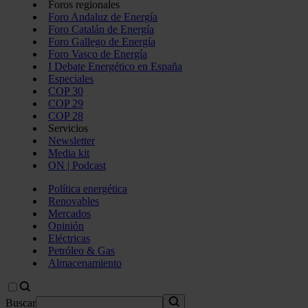
Foros regionales
Foro Andaluz de Energía
Foro Catalán de Energía
Foro Gallego de Energía
Foro Vasco de Energía
I Debate Energético en España
Especiales
COP 30
COP 29
COP 28
Servicios
Newsletter
Media kit
ON | Podcast
Política energética
Renovables
Mercados
Opinión
Eléctricas
Petróleo & Gas
Almacenamiento
Buscar