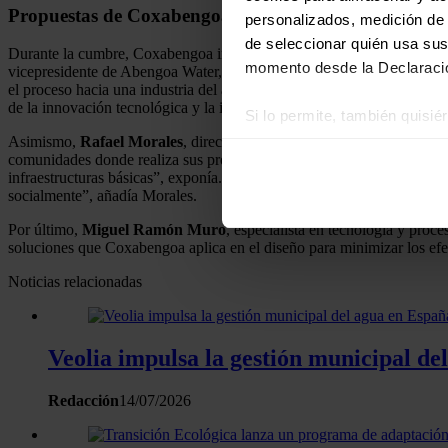
Propuestas de Coxabengoa durante la Cumbre
personalizados, medición de p
de seleccionar quién usa sus
Durante la cumbre, Coxabengoa intervino en tres paneles especializado
momento desde la Declaració
vicepresidente de Abengoa Water, expuso la necesidad y posibilidad r
el proceso hacia una industria del agua con bajas emisiones de carbono
de la innovación tecnológica y la integración de las energías renovabl
Si lo permite, también quisi
Asimismo,
Rafael Morales
, director de Desarrollo de Negocio de 
Recopilar información
comunidades donde realiza sus proyectos con acciones de Responsabil
Identificar su disposi
infraestructuras básicas”, exponía. “El paso de Coxabengoa por una c
Obtenga más información sob
socialmente”, añadía Morales.
datos
. Puede cambiar o reti
Por último,
Miguel Ramón Muro
, especialista en tecnología y pro
soluciones que Coxabengoa aplica en el diseño para minimizar los efec
Las cookies de este sitio we
Noticias relacionadas
y analizar el tráfico. Ademá
redes sociales, publicidad y
que hayan recopilado a parti
Veolia impulsa la gestión municipal d
Redacción
14/07/2026