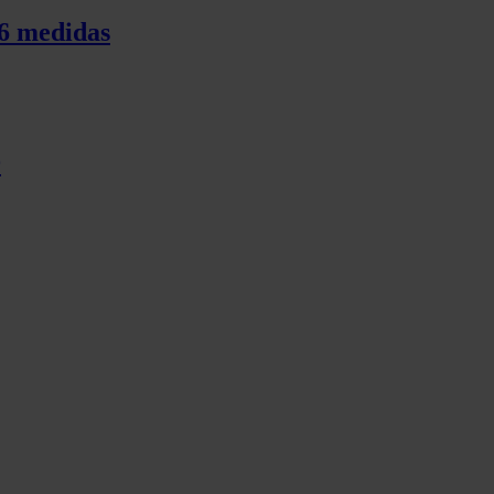
76 medidas
9