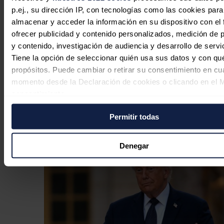
p.ej., su dirección IP, con tecnologías como las cookies para
almacenar y acceder la información en su dispositivo con el 
ofrecer publicidad y contenido personalizados, medición de p
y contenido, investigación de audiencia y desarrollo de servi
Tiene la opción de seleccionar quién usa sus datos y con qu
propósitos. Puede cambiar o retirar su consentimiento en cu
EEUU ve posible un acuerdo con Irán
momento desde la Declaración de cookies o clicando en el 
consentimiento.
"hoy o mañana" para reabrir el
estrecho de Ormuz
Permitir todas
Si lo permite, también quisiéramos:
Redacción
04/08/2026
Recopilar información sobre su ubicación geográfica
puede tener una precisión de varios metros
Denegar
Identificar su dispositivo analizándolo activamente p
características específicas (huellas digitales)
Obtenga más información sobre cómo se procesan sus dato
personales y establezca sus preferencias en la
sección de 
Puede cambiar o retirar su consentimiento en cualquier mo
la Declaración de cookies.