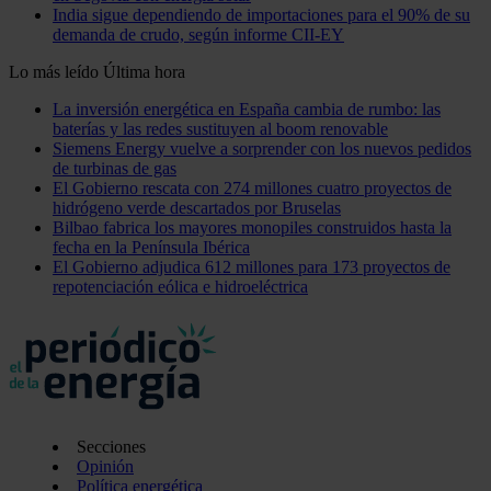
India sigue dependiendo de importaciones para el 90% de su
demanda de crudo, según informe CII-EY
Lo más leído
Última hora
La inversión energética en España cambia de rumbo: las
baterías y las redes sustituyen al boom renovable
Siemens Energy vuelve a sorprender con los nuevos pedidos
de turbinas de gas
El Gobierno rescata con 274 millones cuatro proyectos de
hidrógeno verde descartados por Bruselas
Bilbao fabrica los mayores monopiles construidos hasta la
fecha en la Península Ibérica
El Gobierno adjudica 612 millones para 173 proyectos de
repotenciación eólica e hidroeléctrica
Secciones
Opinión
Política energética