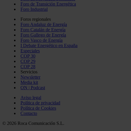
Foro de Transición Energética
Foro Industrial
Foros regionales
Foro Andaluz de Energía
Foro Catalán de Energía
Foro Gallego de Energía
Foro Vasco de Energía
I Debate Energético en España
Especiales
COP 30
COP 29
COP 28
Servicios
Newsletter
Media kit
ON | Podcast
Aviso legal
Política de privacidad
Política de Cookies
Contacto
© 2026 Roca Comunicación S.L.