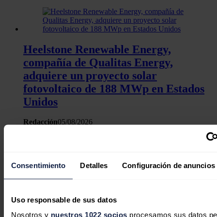
Heelstone Renewable Energy,
compañía de Qualitas Energy,
adquiere un proyecto solar
fotovoltaico de 188 MWp en Estados
Unidos
Redacción
05/08/2026
Consentimiento
Detalles
Configuración de anuncios
Uso responsable de sus datos
Nosotros y
nuestros 1022 socios
procesamos sus datos pe