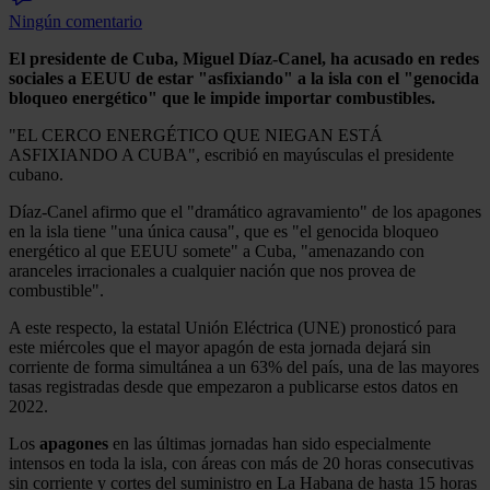
Ningún comentario
El presidente de Cuba, Miguel Díaz-Canel, ha acusado en redes
sociales a EEUU de estar "asfixiando" a la isla con el "genocida
bloqueo energético" que le impide importar combustibles.
"EL CERCO ENERGÉTICO QUE NIEGAN ESTÁ
ASFIXIANDO A CUBA", escribió en mayúsculas el presidente
cubano.
Díaz-Canel afirmo que el "dramático agravamiento" de los apagones
en la isla tiene "una única causa", que es "el genocida bloqueo
energético al que EEUU somete" a Cuba, "amenazando con
aranceles irracionales a cualquier nación que nos provea de
combustible".
A este respecto, la estatal Unión Eléctrica (UNE) pronosticó para
este miércoles que el mayor apagón de esta jornada dejará sin
corriente de forma simultánea a un 63% del país, una de las mayores
tasas registradas desde que empezaron a publicarse estos datos en
2022.
Los
apagones
en las últimas jornadas han sido especialmente
intensos en toda la isla, con áreas con más de 20 horas consecutivas
sin corriente y cortes del suministro en La Habana de hasta 15 horas