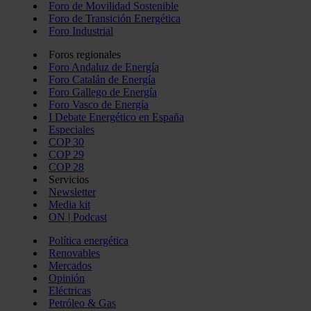
Foro de Movilidad Sostenible
Foro de Transición Energética
Foro Industrial
Foros regionales
Foro Andaluz de Energía
Foro Catalán de Energía
Foro Gallego de Energía
Foro Vasco de Energía
I Debate Energético en España
Especiales
COP 30
COP 29
COP 28
Servicios
Newsletter
Media kit
ON | Podcast
Política energética
Renovables
Mercados
Opinión
Eléctricas
Petróleo & Gas