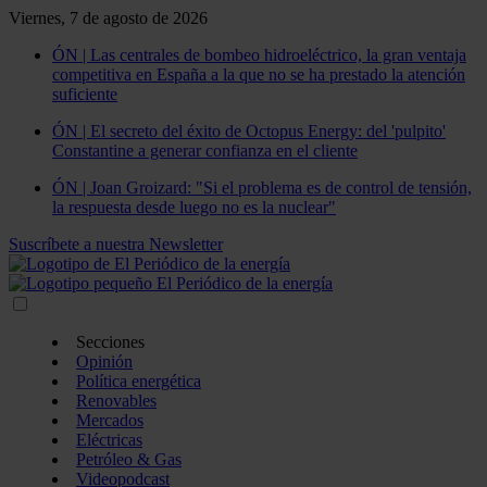
Viernes, 7 de agosto de 2026
ÓN | Las centrales de bombeo hidroeléctrico, la gran ventaja
competitiva en España a la que no se ha prestado la atención
suficiente
ÓN | El secreto del éxito de Octopus Energy: del 'pulpito'
Constantine a generar confianza en el cliente
ÓN | Joan Groizard: "Si el problema es de control de tensión,
la respuesta desde luego no es la nuclear"
Suscríbete a nuestra Newsletter
Secciones
Opinión
Política energética
Renovables
Mercados
Eléctricas
Petróleo & Gas
Videopodcast