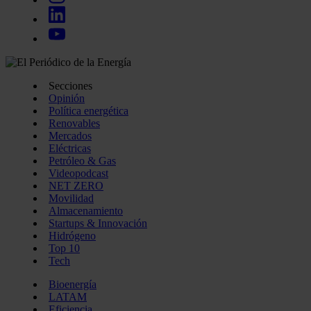
Secciones
Opinión
Política energética
Renovables
Mercados
Eléctricas
Petróleo & Gas
Videopodcast
NET ZERO
Movilidad
Almacenamiento
Startups & Innovación
Hidrógeno
Top 10
Tech
Bioenergía
LATAM
Eficiencia