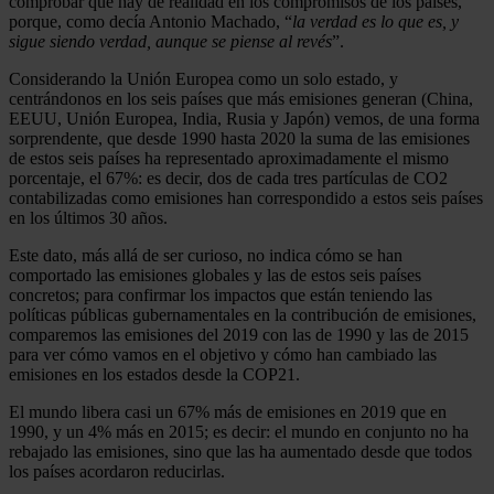
comprobar qué hay de realidad en los compromisos de los países,
porque, como decía Antonio Machado, “
la verdad es lo que es, y
sigue siendo verdad, aunque se piense al revés
”.
Considerando la Unión Europea como un solo estado, y
centrándonos en los seis países que más emisiones generan (China,
EEUU, Unión Europea, India, Rusia y Japón) vemos, de una forma
sorprendente, que desde 1990 hasta 2020 la suma de las emisiones
de estos seis países ha representado aproximadamente el mismo
porcentaje, el 67%: es decir, dos de cada tres partículas de CO2
contabilizadas como emisiones han correspondido a estos seis países
en los últimos 30 años.
Este dato, más allá de ser curioso, no indica cómo se han
comportado las emisiones globales y las de estos seis países
concretos; para confirmar los impactos que están teniendo las
políticas públicas gubernamentales en la contribución de emisiones,
comparemos las emisiones del 2019 con las de 1990 y las de 2015
para ver cómo vamos en el objetivo y cómo han cambiado las
emisiones en los estados desde la COP21.
El mundo libera casi un 67% más de emisiones en 2019 que en
1990, y un 4% más en 2015; es decir: el mundo en conjunto no ha
rebajado las emisiones, sino que las ha aumentado desde que todos
los países acordaron reducirlas.