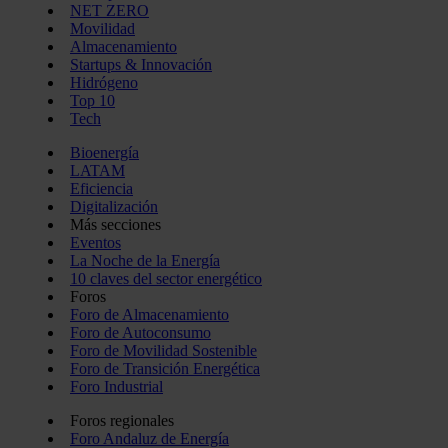
NET ZERO
Movilidad
Almacenamiento
Startups & Innovación
Hidrógeno
Top 10
Tech
Bioenergía
LATAM
Eficiencia
Digitalización
Más secciones
Eventos
La Noche de la Energía
10 claves del sector energético
Foros
Foro de Almacenamiento
Foro de Autoconsumo
Foro de Movilidad Sostenible
Foro de Transición Energética
Foro Industrial
Foros regionales
Foro Andaluz de Energía