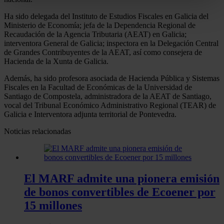
Identificar su dispositivo analizándolo activamente
Ha sido delegada del Instituto de Estudios Fiscales en Galicia del
para buscar características específicas (huellas
Ministerio de Economía; jefa de la Dependencia Regional de
digitales)
Recaudación de la Agencia Tributaria (AEAT) en Galicia;
interventora General de Galicia; inspectora en la Delegación Central
Obtenga más información sobre cómo se procesan sus
de Grandes Contribuyentes de la AEAT, así como consejera de
datos personales y establezca sus preferencias en la
Hacienda de la Xunta de Galicia.
sección de datos
. Puede cambiar o retirar su
Además, ha sido profesora asociada de Hacienda Pública y Sistemas
consentimiento en cualquier momento en la Declaración
Fiscales en la Facultad de Económicas de la Universidad de
de cookies.
Santiago de Compostela, administradora de la AEAT de Santiago,
vocal del Tribunal Económico Administrativo Regional (TEAR) de
Galicia e Interventora adjunta territorial de Pontevedra.
Las cookies de este sitio web se usan para personalizar
el contenido y los anuncios, ofrecer funciones de redes
Noticias relacionadas
sociales y analizar el tráfico. Además, compartimos
información sobre el uso que haga del sitio web con
nuestros partners de redes sociales, publicidad y análisis
El MARF admite una pionera emisión
web, quienes pueden combinarla con otra información
que les haya proporcionado o que hayan recopilado a
de bonos convertibles de Ecoener por
partir del uso que haya hecho de sus servicios.
15 millones