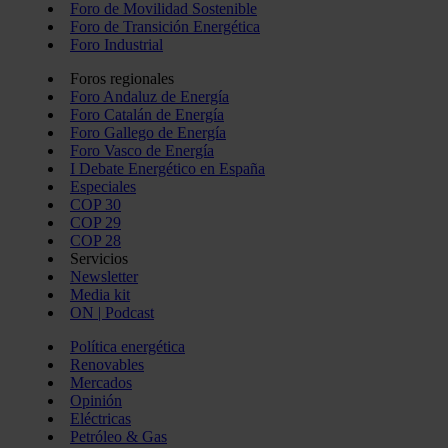
Foro de Movilidad Sostenible
Foro de Transición Energética
Foro Industrial
Foros regionales
Foro Andaluz de Energía
Foro Catalán de Energía
Foro Gallego de Energía
Foro Vasco de Energía
I Debate Energético en España
Especiales
COP 30
COP 29
COP 28
Servicios
Newsletter
Media kit
ON | Podcast
Política energética
Renovables
Mercados
Opinión
Eléctricas
Petróleo & Gas