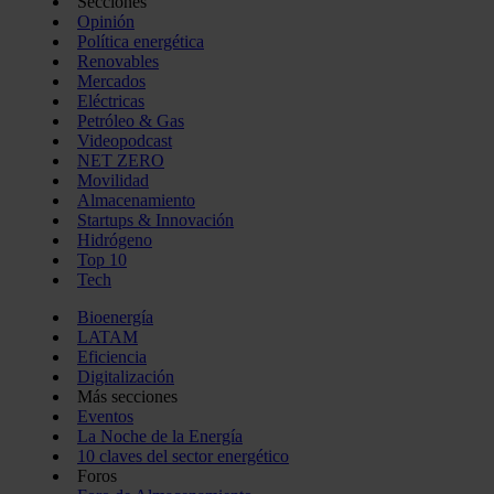
Secciones
Opinión
Política energética
Renovables
Mercados
Eléctricas
Petróleo & Gas
Videopodcast
NET ZERO
Movilidad
Almacenamiento
Startups & Innovación
Hidrógeno
Top 10
Tech
Bioenergía
LATAM
Eficiencia
Digitalización
Más secciones
Eventos
La Noche de la Energía
10 claves del sector energético
Foros