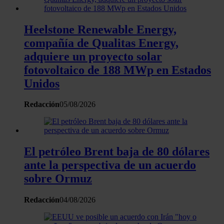
sección de datos
. Puede cambiar o retirar su
consentimiento en cualquier momento en la Declaración
de cookies.
Heelstone Renewable Energy,
compañía de Qualitas Energy,
Las cookies de este sitio web se usan para personalizar
adquiere un proyecto solar
el contenido y los anuncios, ofrecer funciones de redes
fotovoltaico de 188 MWp en Estados
sociales y analizar el tráfico. Además, compartimos
Unidos
información sobre el uso que haga del sitio web con
nuestros partners de redes sociales, publicidad y análisis
Redacción
05/08/2026
web, quienes pueden combinarla con otra información
que les haya proporcionado o que hayan recopilado a
partir del uso que haya hecho de sus servicios.
El petróleo Brent baja de 80 dólares
ante la perspectiva de un acuerdo
sobre Ormuz
Redacción
04/08/2026