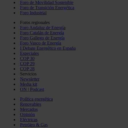
Foro de Movilidad Sostenible
Foro de Transición Energética
Foro Industrial
Foros regionales
Foro Andaluz de Energía
Foro Catalán de Energía
Foro Gallego de Energía
Foro Vasco de Energía
I Debate Energético en España
Especiales
COP 30
COP 29
COP 28
Servicios
Newsletter
Media kit
ON | Podcast
Política energética
Renovables
Mercados
Opinión
Eléctricas
Petróleo & Gas