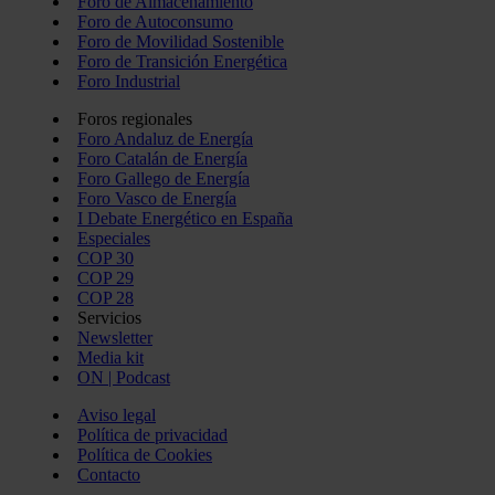
Foro de Almacenamiento
Foro de Autoconsumo
Foro de Movilidad Sostenible
Foro de Transición Energética
Foro Industrial
Foros regionales
Foro Andaluz de Energía
Foro Catalán de Energía
Foro Gallego de Energía
Foro Vasco de Energía
I Debate Energético en España
Especiales
COP 30
COP 29
COP 28
Servicios
Newsletter
Media kit
ON | Podcast
Aviso legal
Política de privacidad
Política de Cookies
Contacto