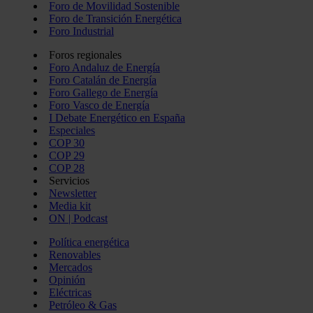
Foro de Movilidad Sostenible
Foro de Transición Energética
Foro Industrial
Foros regionales
Foro Andaluz de Energía
Foro Catalán de Energía
Foro Gallego de Energía
Foro Vasco de Energía
I Debate Energético en España
Especiales
COP 30
COP 29
COP 28
Servicios
Newsletter
Media kit
ON | Podcast
Política energética
Renovables
Mercados
Opinión
Eléctricas
Petróleo & Gas