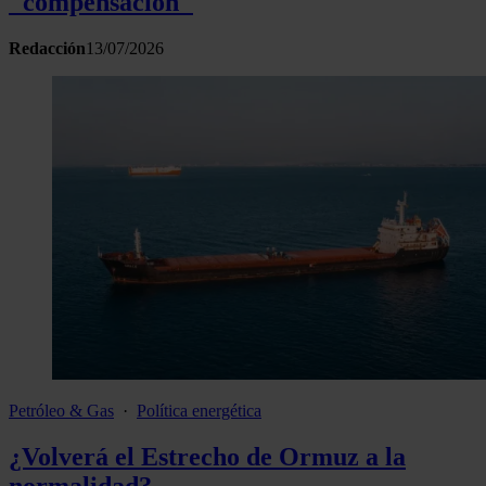
"compensación"
Redacción
13/07/2026
Petróleo & Gas
·
Política energética
¿Volverá el Estrecho de Ormuz a la