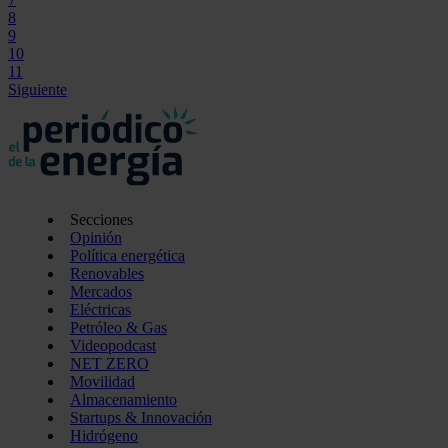
8
9
10
11
Siguiente
Secciones
Opinión
Política energética
Renovables
Mercados
Eléctricas
Petróleo & Gas
Videopodcast
NET ZERO
Movilidad
Almacenamiento
Startups & Innovación
Hidrógeno