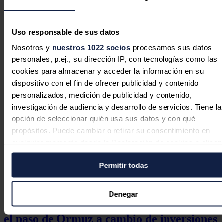
navegación en Ormuz
Uso responsable de sus datos
Redacción
14/07/2026
Nosotros y
nuestros 1022 socios
procesamos sus datos
personales, p.ej., su dirección IP, con tecnologías como las
cookies para almacenar y acceder la información en su
dispositivo con el fin de ofrecer publicidad y contenido
personalizados, medición de publicidad y contenido,
investigación de audiencia y desarrollo de servicios. Tiene la
opción de seleccionar quién usa sus datos y con qué
propósitos. Puede cambiar o retirar su consentimiento en
cualquier momento desde la Declaración de cookies o clica
en el Menú de consentimiento.
Permitir todas
Si lo permite, también quisiéramos:
Política energética
Recopilar información sobre su ubicación geográfica
Denegar
Trump aparca la tasa del 20% por cruzar
puede tener una precisión de varios metros
Identificar su dispositivo analizándolo activamente pa
el paso de Ormuz a cambio de inversiones