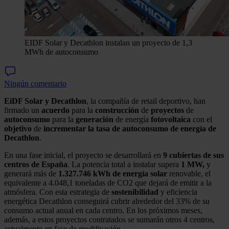
EIDF Solar y Decathlon instalan un proyecto de 1,3
MWh de autoconsumo
Ningún comentario
EiDF Solar y Decathlon
, la compañía de retail deportivo, han
firmado un
acuerdo
para la
construcción
de
proyectos
de
autoconsumo
para la
generación
de energía
fotovoltaica
con el
objetivo
de
incrementar la tasa de autoconsumo de energía de
Decathlon
.
En una fase inicial, el proyecto se desarrollará en
9 cubiertas de sus
centros de España
. La potencia total a instalar supera
1 MW,
y
generará más de
1.327.746 kWh de energía solar
renovable, el
equivalente a 4.048,1 toneladas de CO2 que dejará de emitir a la
atmósfera. Con esta estrategia de
sostenibilidad
y eficiencia
energética Decathlon conseguirá cubrir alrededor del 33% de su
consumo actual anual en cada centro. En los próximos meses,
además, a estos proyectos contratados se sumarán otros 4 centros,
actualmente en fase de modificación.