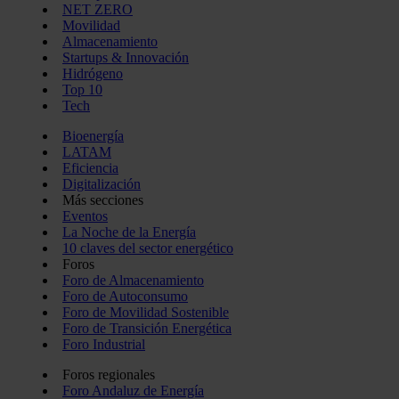
NET ZERO
Movilidad
Almacenamiento
Startups & Innovación
Hidrógeno
Top 10
Tech
Bioenergía
LATAM
Eficiencia
Digitalización
Más secciones
Eventos
La Noche de la Energía
10 claves del sector energético
Foros
Foro de Almacenamiento
Foro de Autoconsumo
Foro de Movilidad Sostenible
Foro de Transición Energética
Foro Industrial
Foros regionales
Foro Andaluz de Energía