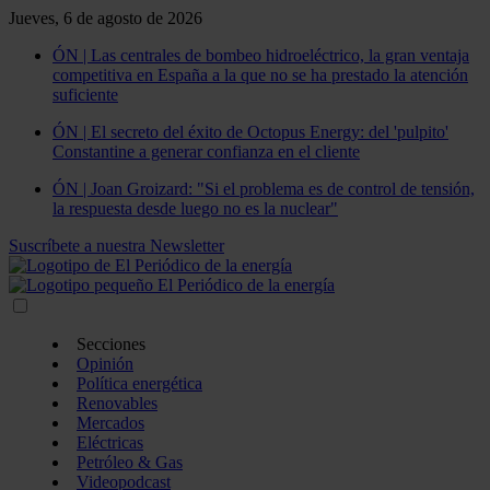
Jueves, 6 de agosto de 2026
ÓN | Las centrales de bombeo hidroeléctrico, la gran ventaja
competitiva en España a la que no se ha prestado la atención
suficiente
ÓN | El secreto del éxito de Octopus Energy: del 'pulpito'
Constantine a generar confianza en el cliente
ÓN | Joan Groizard: "Si el problema es de control de tensión,
la respuesta desde luego no es la nuclear"
Suscríbete a nuestra Newsletter
Secciones
Opinión
Política energética
Renovables
Mercados
Eléctricas
Petróleo & Gas
Videopodcast