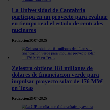
analizar el tráfico. Además, compartimos información sobre 
uso que haga del sitio web con nuestros partners de redes
La Universidad de Cantabria
sociales, publicidad y análisis web, quienes pueden combina
participa en un proyecto para evaluar
con otra información que les haya proporcionado o que haya
en tiempo real el estado de centrales
recopilado a partir del uso que haya hecho de sus servicios.
nucleares
Redacción
30/07/2026
Zelestra obtiene 181 millones de
dólares de financiación verde para
impulsar proyecto solar de 176 MW
en Texas
Redacción
29/07/2026