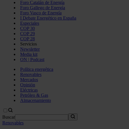
Foro Catalán de Energía
Foro Gallego de Energía
Foro Vasco de Energía
I Debate Energético en España
Especiales
COP 30
COP 29
COP 28
Servicios
Newsletter
Media kit
ON | Podcast
Política energética
Renovables
Mercados
Opinión
Eléctricas
Petróleo & Gas
Almacenamiento
Buscar
Renovables