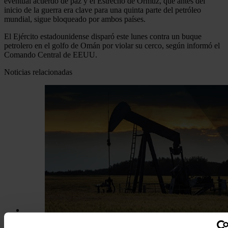
eventual acuerdo de paz y el Estrecho de Ormuz, que antes del
inicio de la guerra era clave para una quinta parte del petróleo
mundial, sigue bloqueado por ambos países.
El Ejército estadounidense disparó este lunes contra un buque
petrolero en el golfo de Omán por violar su cerco, según informó el
Comando Central de EEUU.
Noticias relacionadas