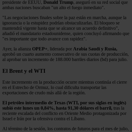
presidente de EEUU,
Donald Trump
, aseguró en su red social que
ambas naciones buscaban "un alto el fuego inmediato".
"Las negociaciones finales sobre la paz están en marcha, aunque la
ignorancia o la estupidez podrían obstaculizarlas. El bloqueo se
mantendrá vigente hasta que se alcance un acuerdo definitivo",
añadió el mandatario estadounidense, quien concluyó afirmando que
"es importante que todo avance con rapidez".
Ayer, la alianza
OPEP+
, liderada por
Arabia Saudí y Rusia,
aprobó un cuarto aumento consecutivo de sus cuotas de producción,
al aprobar un incremento de 188.000 barriles diarios (bd) para julio.
El Brent y el WTI
Este incremento en la producción ocurre mientras continúa el cierre
en el Estrecho de Ormuz, lo cual dificulta transportar las
exportaciones de crudo más allá de la región.
El petróleo intermedio de Texas (WTI, por sus siglas en inglés)
subió este lunes un 0,84%, hasta 91,30 dólares el barril,
tras la
reciente escalada del conflicto en Oriente Medio protagonizada por
Israel e Irán por la ofensiva contra el Líbano.
Al término de la sesión, los contratos de futuros para el mes de julio,