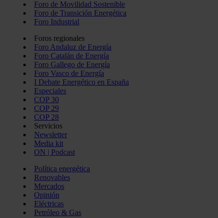
Foro de Movilidad Sostenible
Foro de Transición Energética
Foro Industrial
Foros regionales
Foro Andaluz de Energía
Foro Catalán de Energía
Foro Gallego de Energía
Foro Vasco de Energía
I Debate Energético en España
Especiales
COP 30
COP 29
COP 28
Servicios
Newsletter
Media kit
ON | Podcast
Política energética
Renovables
Mercados
Opinión
Eléctricas
Petróleo & Gas