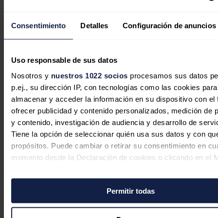
El petróleo de Texas sube un 1,4 %, a
76,27 dólares, pendiente de acuerdo
Consentimiento
Detalles
Configuración de anuncios
para abrir Ormuz
Redacción
06/08/2026
Uso responsable de sus datos
Nosotros y
nuestros 1022 socios
procesamos sus datos pe
p.ej., su dirección IP, con tecnologías como las cookies para
almacenar y acceder la información en su dispositivo con el 
ofrecer publicidad y contenido personalizados, medición de p
y contenido, investigación de audiencia y desarrollo de servi
Tiene la opción de seleccionar quién usa sus datos y con qu
propósitos. Puede cambiar o retirar su consentimiento en cu
momento desde la Declaración de cookies o clicando en el 
consentimiento.
Permitir todas
Si lo permite, también quisiéramos:
El mercado eléctrico vuelve a
Recopilar información sobre su ubicación geográfica
encarecerse: el pool supera los 104
puede tener una precisión de varios metros