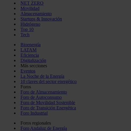
NET ZERO
Movilidad
Almacenamiento
Startups & Innovación
Hidrógeno
Top 10
Tech
Bioenergía
LATAM
Eficiencia
Digitalización
Más secciones
Eventos
La Noche de la Energía
10 claves del sector energético
Foros
Foro de Almacenamiento
Foro de Autoconsumo
Foro de Movilidad Sostenible
Foro de Transición Energética
Foro Industrial
Foros regionales
Foro Andaluz de Energía