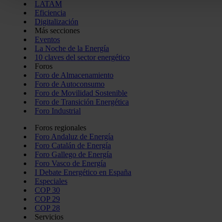
Las cookies de este sitio web se usan para personalizar el c
LATAM
Eficiencia
redes sociales y analizar el tráfico. Además, compartimos in
Digitalización
con nuestros partners de redes sociales, publicidad y análi
Más secciones
información que les haya proporcionado o que hayan recopil
Eventos
La Noche de la Energía
servicios.
10 claves del sector energético
Foros
Foro de Almacenamiento
Foro de Autoconsumo
Foro de Movilidad Sostenible
Foro de Transición Energética
Foro Industrial
Foros regionales
Foro Andaluz de Energía
Foro Catalán de Energía
Foro Gallego de Energía
Foro Vasco de Energía
I Debate Energético en España
Especiales
COP 30
COP 29
COP 28
Servicios