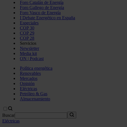
Foro Catalán de Energía
Foro Gallego de Energía
Foro Vasco de Energía
I Debate Energético en España
Especiales
COP 30
COP 29
COP 28
Servicios
Newsletter
Media kit
ON | Podcast
Política energética
Renovables
Mercados
Opinión
Eléctricas
Petróleo & Gas
Almacenamiento
Buscar
Eléctricas