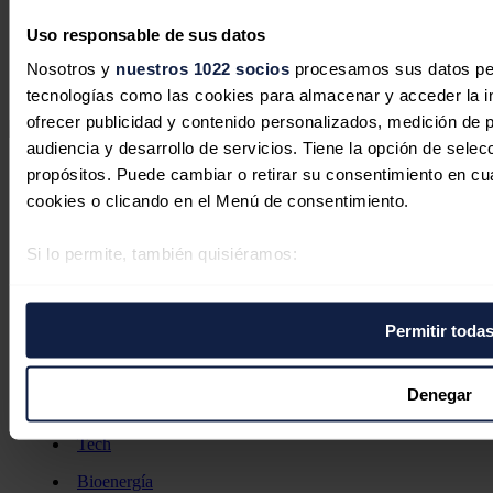
hidrógeno verde descartados por Bruselas
Bilbao fabrica los mayores monopiles construidos hasta la
Uso responsable de sus datos
fecha en la Península Ibérica
Nosotros y
nuestros 1022 socios
procesamos sus datos pers
El Gobierno adjudica 612 millones para 173 proyectos de
repotenciación eólica e hidroeléctrica
tecnologías como las cookies para almacenar y acceder la in
ofrecer publicidad y contenido personalizados, medición de p
audiencia y desarrollo de servicios. Tiene la opción de sele
Secciones
propósitos. Puede cambiar o retirar su consentimiento en c
Opinión
cookies o clicando en el Menú de consentimiento.
Política energética
Renovables
Mercados
Si lo permite, también quisiéramos:
Eléctricas
Recopilar información sobre su ubicación geográfica 
Petróleo & Gas
Videopodcast
metros
NET ZERO
Permitir toda
Identificar su dispositivo analizándolo activamente pa
Movilidad
digitales)
Almacenamiento
Startups & Innovación
Obtenga más información sobre cómo se procesan sus datos
Denegar
Hidrógeno
la
sección de datos
. Puede cambiar o retirar su consentimi
Top 10
Tech
de cookies.
Bioenergía