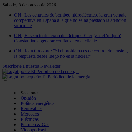
Sábado, 8 de agosto de 2026
ÓN | Las centrales de bombeo hidroeléctrico, la gran ventaja
competitiva en España a la que no se ha prestado la atención
suficiente
ÓN | El secreto del éxito de Octopus Energy: del 'pulpito'
Constantine a generar confianza en el cliente
ÓN | Joan Groizard: "Si el problema es de control de tensión,
la respuesta desde luego no es la nuclear"
Suscríbete a nuestra Newsletter
Secciones
Opinión
Política energética
Renovables
Mercados
Eléctricas
Petróleo & Gas
Videopodcast