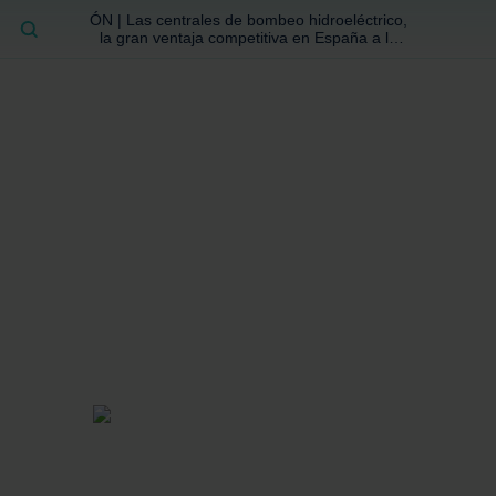
ÓN | Las centrales de bombeo hidroeléctrico,
BUSCAR
la gran ventaja competitiva en España a la
que no se ha prestado la atención suficiente