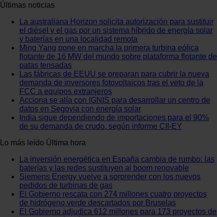
Últimas noticias
La australiana Horizon solicita autorización para sustituir
el diésel y el gas por un sistema híbrido de energía solar
y baterías en una localidad remota
Ming Yang pone en marcha la primera turbina eólica
flotante de 16 MW del mundo sobre plataforma flotante de
patas tensadas
Las fábricas de EEUU se preparan para cubrir la nueva
demanda de inversores fotovoltaicos tras el veto de la
FCC a equipos extranjeros
Acciona se alía con IGNIS para desarrollar un centro de
datos en Segovia con energía solar
India sigue dependiendo de importaciones para el 90%
de su demanda de crudo, según informe CII-EY
Lo más leído
Última hora
La inversión energética en España cambia de rumbo: las
baterías y las redes sustituyen al boom renovable
Siemens Energy vuelve a sorprender con los nuevos
pedidos de turbinas de gas
El Gobierno rescata con 274 millones cuatro proyectos
de hidrógeno verde descartados por Bruselas
El Gobierno adjudica 612 millones para 173 proyectos de