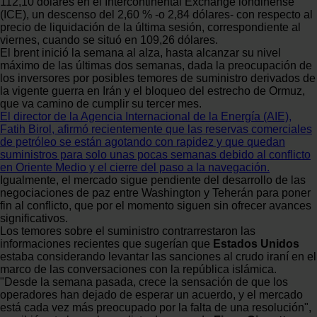
112,10 dólares en el Intercontinental Exchange londinense
(ICE), un descenso del 2,60 % -o 2,84 dólares- con respecto al
precio de liquidación de la última sesión, correspondiente al
viernes, cuando se situó en 109,26 dólares.
El brent inició la semana al alza, hasta alcanzar su nivel
máximo de las últimas dos semanas, dada la preocupación de
los inversores por posibles temores de suministro derivados de
la vigente guerra en Irán y el bloqueo del estrecho de Ormuz,
que va camino de cumplir su tercer mes.
El director de la Agencia Internacional de la Energía (AIE),
Fatih Birol, afirmó recientemente que las reservas comerciales
de petróleo se están agotando con rapidez y que quedan
suministros para solo unas pocas semanas debido al conflicto
en Oriente Medio y el cierre del paso a la navegación.
Igualmente, el mercado sigue pendiente del desarrollo de las
negociaciones de paz entre Washington y Teherán para poner
fin al conflicto, que por el momento siguen sin ofrecer avances
significativos.
Los temores sobre el suministro contrarrestaron las
informaciones recientes que sugerían que
Estados Unidos
estaba considerando levantar las sanciones al crudo iraní en el
marco de las conversaciones con la república islámica.
"Desde la semana pasada, crece la sensación de que los
operadores han dejado de esperar un acuerdo, y el mercado
está cada vez más preocupado por la falta de una resolución",