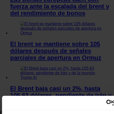
fuerza ante la escalada del brent y
del rendimiento de bonos
El brent se mantiene sobre 105
dólares después de señales
parciales de apertura en Ormuz
El Brent baja casi un 2%, hasta
105,63 dólares, pendiente de Irán y
de la reunión Trump-Xi
En un mensaje en su red Truth Social, el republicano aseguró,