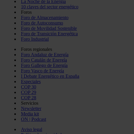
La Noche de la Energía
10 claves del sector energético
Foros
Foro de Almacenamiento
Foro de Autoconsumo
Foro de Movilidad Sostenible
Foro de Transición Energética
Foro Industrial
Foros regionales
Foro Andaluz de Energía
Foro Catalán de Energía
Foro Gallego de Energía
Foro Vasco de Energía
I Debate Energético en España
Especiales
COP 30
COP 29
COP 28
Servicios
Newsletter
Media kit
ON | Podcast
Aviso legal