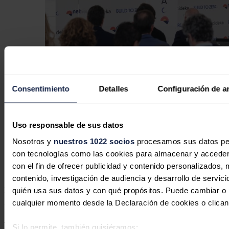
Consentimiento
Detalles
Configuración de a
Acideka se convierte en la primera
planta química que descarboniza el
100% de su producción de calor
Uso responsable de sus datos
industrial con renovables y
Nosotros y
nuestros 1022 socios
procesamos sus datos pers
almacenamiento térmico
con tecnologías como las cookies para almacenar y acceder 
con el fin de ofrecer publicidad y contenido personalizados, 
Ramón Roca
02/07/2026
contenido, investigación de audiencia y desarrollo de servici
quién usa sus datos y con qué propósitos. Puede cambiar o r
No hay comentarios
cualquier momento desde la Declaración de cookies o clican
Deja tu comentario
Tu dirección de correo electrónico no será publicada. Todos los
Si lo permite, también quisiéramos: