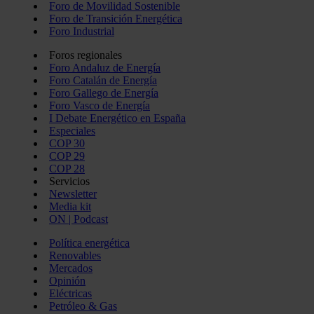
Foro de Movilidad Sostenible
Foro de Transición Energética
Foro Industrial
Foros regionales
Foro Andaluz de Energía
Foro Catalán de Energía
Foro Gallego de Energía
Foro Vasco de Energía
I Debate Energético en España
Especiales
COP 30
COP 29
COP 28
Servicios
Newsletter
Media kit
ON | Podcast
Política energética
Renovables
Mercados
Opinión
Eléctricas
Petróleo & Gas