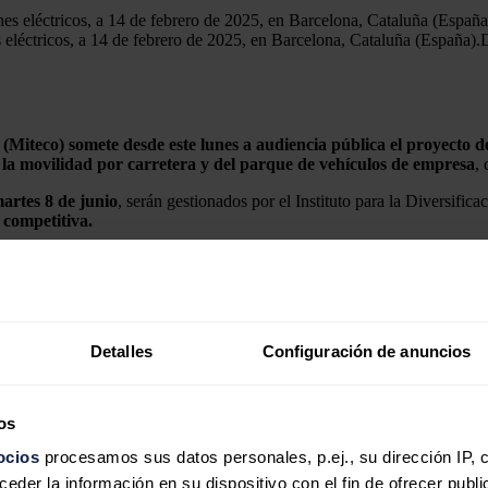
eléctricos, a 14 de febrero de 2025, en Barcelona, Cataluña (España).
D
 (Miteco) somete desde este lunes a audiencia pública el proyecto 
 la movilidad por carretera y del parque de vehículos de empresa
,
martes 8 de junio
, serán gestionados por el Instituto para la Diversific
 competitiva.
des de proyectos cuya ejecución no se haya iniciado con anterioridad a l
ntribuirán a alcanzar los hitos fijados en el Plan de choque de m
n los objetivos fijados tanto en el
Plan Nacional Integrado de Ene
Detalles
Configuración de anuncios
ma Moves para el despliegue de la movilidad eléctrica en España, conf
bridos o eléctricos y la instalación de puntos de recarga, y la línea 
os
ocios
procesamos sus datos personales, p.ej., su dirección IP, 
nicialmente con
150 millones de euros
, incentivará proyectos para refor
der la información en su dispositivo con el fin de ofrecer publi