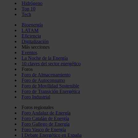
Hidrógeno
Top 10
Tech
Bioenergía
LATAM
Eficiencia
Digitalización
Más secciones
Eventos
La Noche de la Energía
10 claves del sector energético
Foros
Foro de Almacenamiento
Foro de Autoconsumo
Foro de Movilidad Sostenible
Foro de Transición Energética
Foro Industrial
Foros regionales
Foro Andaluz de Energía
Foro Catalán de Energía
Foro Gallego de Energía
Foro Vasco de Energía
I Debate Energético en España