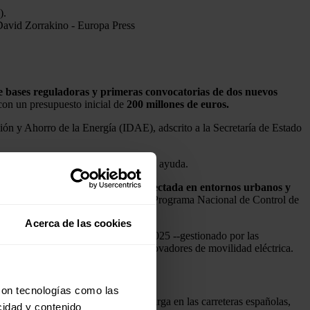
avid Zorrakino - Europa Press
de bases reguladoras y primeras convocatorias de dos nuevos
 con un presupuesto inicial de
200 millones de euros.
ación y Ahorro de la Energía (IDAE), adscrito a la Secretaría de Estado
a fecha de registro de la solicitud de ayuda.
ovilidad sostenible, segura y conectada en entornos urbanos y
rgía y Clima (PNIEC)
como en el Programa Nacional de Control de
Acerca de las cookies
ormado por el programa Moves III 2025 --gestionado por las
Moves Singulares para proyectos innovadores de movilidad eléctrica.
con tecnologías como las
zar la infraestructura pública de recarga en las carreteras españolas,
cidad y contenido