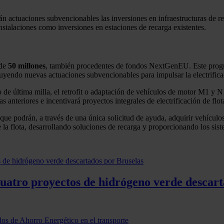
n actuaciones subvencionables las inversiones en infraestructuras de rec
nstalaciones como inversiones en estaciones de recarga existentes.
 de
50 millones
, también procedentes de fondos NextGenEU. Este program
cluyendo nuevas actuaciones subvencionables para impulsar la electrifica
to de última milla, el retrofit o adaptación de vehículos de motor M1 y N
e las anteriores e incentivará proyectos integrales de electrificación d
que podrán, a través de una única solicitud de ayuda, adquirir vehículo
la flota, desarrollando soluciones de recarga y proporcionando los sist
cuatro proyectos de hidrógeno verde descart