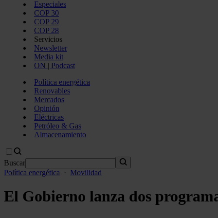
Especiales
COP 30
COP 29
COP 28
Servicios
Newsletter
Media kit
ON | Podcast
Política energética
Renovables
Mercados
Opinión
Eléctricas
Petróleo & Gas
Almacenamiento
Buscar
Política energética
·
Movilidad
El Gobierno lanza dos programas