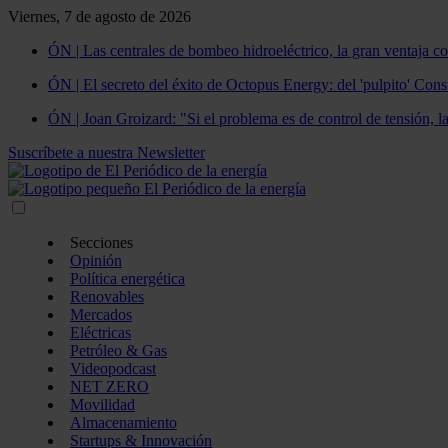
Viernes, 7 de agosto de 2026
ÓN | Las centrales de bombeo hidroeléctrico, la gran ventaja co
ÓN | El secreto del éxito de Octopus Energy: del 'pulpito' Const
ÓN | Joan Groizard: "Si el problema es de control de tensión, l
Suscríbete a nuestra Newsletter
Secciones
Opinión
Política energética
Renovables
Mercados
Eléctricas
Petróleo & Gas
Videopodcast
NET ZERO
Movilidad
Almacenamiento
Startups & Innovación