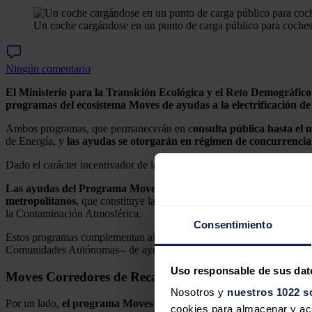
Un coche cargándose en un punto de carga público para coches 
Ningún comentario
El Ministerio para la Transición Ecológica y el Reto Demográfico
programas del ecosistema Moves de ayudas a la electrificación de
Ambos programas, que permanecerán en c
onsulta pública hasta el 
de Energía, y
las ayudas se otorgarán en régimen de concurrencia
Dado el carácter incentivador de las ayudas, solo se admitirán solicitu
Las ayudas del Programa Moves Flotas Plus y Moves Corredores co
metropolitanos,
que constituye la Componente 1 del PRTR, en línea co
la Contaminación Atmosférica.
Consentimiento
Estos programas complementan al resto de convocatorias del ecosiste
Comunidades Autónomas-- de ayudas para la adquisición de vehículos hí
Uso responsable de sus dat
Moves Corredores de Recarga
Nosotros y
nuestros 1022 s
Por un lado,
el programa Moves Corredores de Recarga
, dotado i
cookies para almacenar y acce