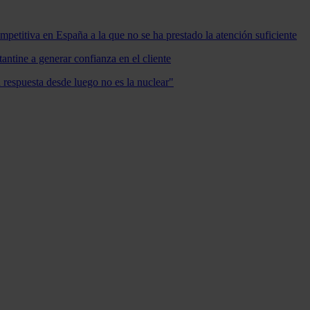
mpetitiva en España a la que no se ha prestado la atención suficiente
antine a generar confianza en el cliente
a respuesta desde luego no es la nuclear"