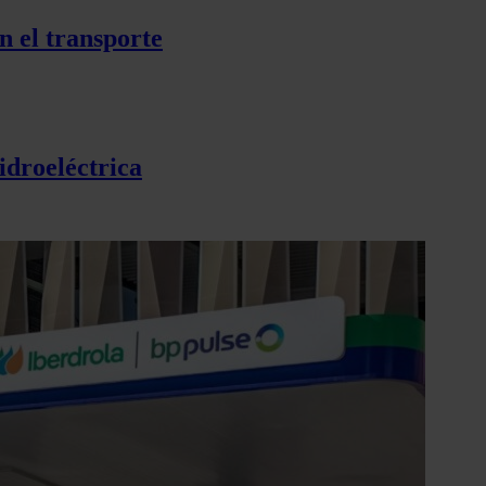
n el transporte
idroeléctrica