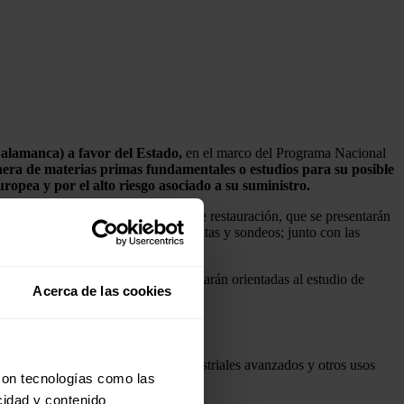
Salamanca) a favor del Estado,
en el marco del Programa Nacional
nera de materias primas fundamentales o estudios para su posible
opea y por el alto riesgo asociado a su suministro.
 y geología, junto con los planes de restauración, que se presentarán
arroyos), geofísica terrestre, calicatas y sondeos; junto con las
eras. En ella las investigaciones estarán orientadas al estudio de
Acerca de las cookies
, la fabricación de componentes industriales avanzados y otros usos
con tecnologías como las
cidad y contenido