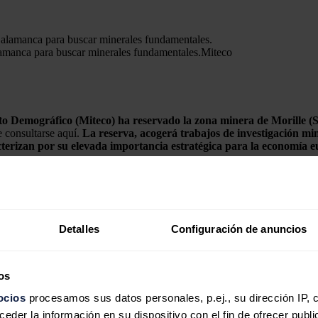
lamanca para buscar minerales fundamentales.
Miteco
eto Demográfico (Miteco) ha reservado la zona minera de Morille (
 consultarse aquí.
La reserva, acogerá trabajos de investigación mi
erizan por su elevada importancia estratégica para la economía eur
mo de tres años. Durante 2026 se redactarán los proyectos de ingeniería
icos, recogida de muestras superficiales, campañas geoquímicas (rocas y 
ógicos del Macizo Ibérico, tiene una superficie de 9.293 cuadrículas min
Detalles
Configuración de anuncios
erilio y molibdeno.
os
ectrónica, las tecnologías limpias, la producción de energías renovables
ocios
procesamos sus datos personales, p.ej., su dirección IP, 
tria tecnológica.
der la información en su dispositivo con el fin de ofrecer publi