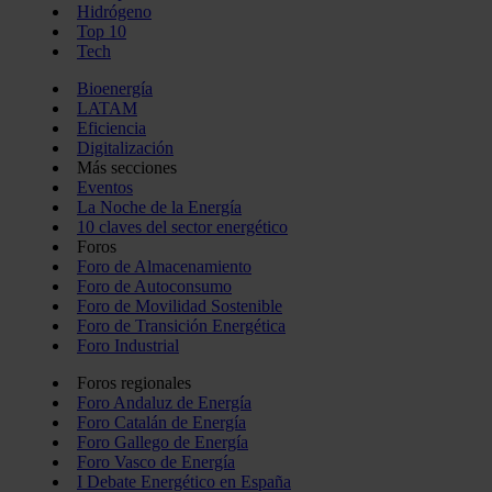
Hidrógeno
Top 10
Tech
Bioenergía
LATAM
Eficiencia
Digitalización
Más secciones
Eventos
La Noche de la Energía
10 claves del sector energético
Foros
Foro de Almacenamiento
Foro de Autoconsumo
Foro de Movilidad Sostenible
Foro de Transición Energética
Foro Industrial
Foros regionales
Foro Andaluz de Energía
Foro Catalán de Energía
Foro Gallego de Energía
Foro Vasco de Energía
I Debate Energético en España