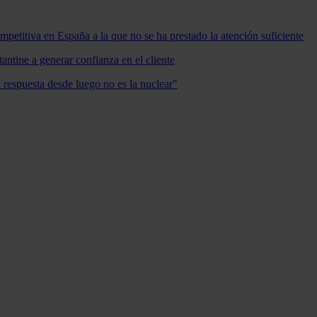
mpetitiva en España a la que no se ha prestado la atención suficiente
antine a generar confianza en el cliente
a respuesta desde luego no es la nuclear"