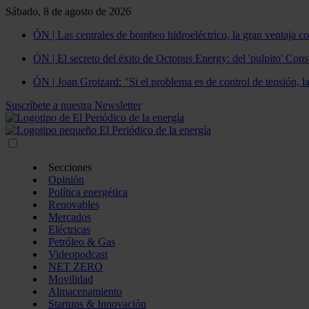
Sábado, 8 de agosto de 2026
ÓN | Las centrales de bombeo hidroeléctrico, la gran ventaja co
ÓN | El secreto del éxito de Octopus Energy: del 'pulpito' Const
ÓN | Joan Groizard: "Si el problema es de control de tensión, l
Suscríbete a nuestra Newsletter
Secciones
Opinión
Política energética
Renovables
Mercados
Eléctricas
Petróleo & Gas
Videopodcast
NET ZERO
Movilidad
Almacenamiento
Startups & Innovación