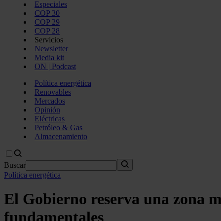
Especiales
COP 30
COP 29
COP 28
Servicios
Newsletter
Media kit
ON | Podcast
Política energética
Renovables
Mercados
Opinión
Eléctricas
Petróleo & Gas
Almacenamiento
Buscar
Política energética
El Gobierno reserva una zona m
fundamentales