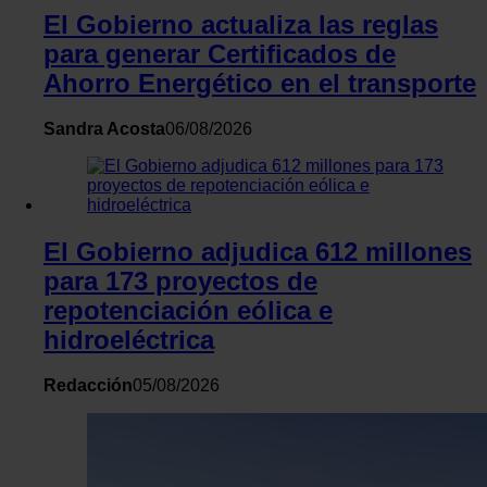
El Gobierno actualiza las reglas
Las cookies de este sitio web se usan para personalizar el c
para generar Certificados de
y los anuncios, ofrecer funciones de redes sociales y analiza
Ahorro Energético en el transporte
tráfico. Además, compartimos información sobre el uso que 
sitio web con nuestros partners de redes sociales, publicida
Sandra Acosta
06/08/2026
análisis web, quienes pueden combinarla con otra informaci
les haya proporcionado o que hayan recopilado a partir del 
haya hecho de sus servicios.
El Gobierno adjudica 612 millones
para 173 proyectos de
repotenciación eólica e
hidroeléctrica
Redacción
05/08/2026