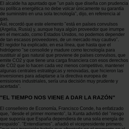
El alcalde ha apuntado que "un país que diseña con prudencia
su política energética no debe volcar únicamente su garantía
de suministro en una sola tecnología", dijo, en referencia al
gas.
Así, recordó que este elemento "está en países convulsos
(Argelia, Rusia) y, aunque haya algún proveedor que irrumpe
en el mercado, como Estados Unidos, no podemos depender
de tan escasos proveedores, de un mercado muy cautivo".
El regidor ha explicado, en esa línea, que hasta que el
hidrógeno "se consolide y madure como tecnología para
sustituir al gas natural que proviene de países convulsos, que
emite CO2 y que tiene una carga financiera con esos derechos
de CO2 que lo hacen cada vez menos competitivo, mantener
algunas centrales estratégicas y renovadas, que hicieron las
inversiones para adaptarse a la directiva europea de
emisiones industriales, sería una decisión muy prudente y
acertada".
"EL TIEMPO NOS VIENE A DAR LA RAZÓN"
El conselleiro de Economía, Francisco Conde, ha enfatizado
que, "desde el primer momento", la Xunta advirtió del "riesgo
que suponía que España dependiera de una sola energía de
respaldo". "Entendíamos", añadió el vicepresidente primero,