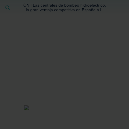
ÓN | Las centrales de bombeo hidroeléctrico,
BUSCAR
la gran ventaja competitiva en España a la
que no se ha prestado la atención suficiente