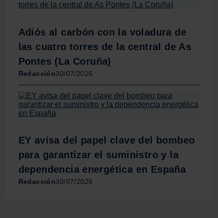
consentimiento en cualquier momento en la Declaración
de cookies.
Adiós al carbón con la voladura de
Las cookies de este sitio web se usan para personalizar
las cuatro torres de la central de As
el contenido y los anuncios, ofrecer funciones de redes
Pontes (La Coruña)
sociales y analizar el tráfico. Además, compartimos
Redacción
30/07/2026
información sobre el uso que haga del sitio web con
nuestros partners de redes sociales, publicidad y análisis
web, quienes pueden combinarla con otra información
que les haya proporcionado o que hayan recopilado a
partir del uso que haya hecho de sus servicios.
EY avisa del papel clave del bombeo
para garantizar el suministro y la
dependencia energética en España
Redacción
30/07/2026