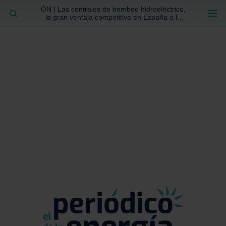
ÓN | Las centrales de bombeo hidroeléctrico,
BUSCAR
la gran ventaja competitiva en España a la
que no se ha prestado la atención suficiente