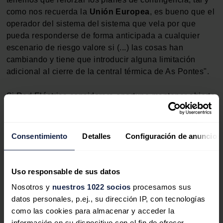
como nos recuerda la
Unión
Europea
, es bueno que el
operador del sistema del sistema que vela por que
pueda responderse de forma anticipada a cualquier
escenario de riesgo valore si (...) las cosas han
cambiando y tiene que introducir alguna limitación
adicional al cierre de la central térmica de As Pontes".
Si Red Eléctrica considerara oportuno mantener abierta
la central, el Gobierno tendría que ve estudiar "en qué
condiciones y cómo se sufraga su disponibilidad", ha
explicado la ministra.
Consentimiento
Detalles
Configuración de anuncios
Uso responsable de sus datos
Noticias relacionadas
Nosotros y
nuestros 1022 socios
procesamos sus
datos personales, p.ej., su dirección IP, con tecnologías
como las cookies para almacenar y acceder la
información en su dispositivo con el fin de ofrecer