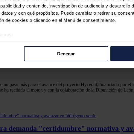
 motor para el desarrollo del proyecto del Hycerail es “una noticia de 
ublicidad y contenido, investigación de audiencia y desarrollo d
 territorio. En este sentido, ha hecho énfasis en la colaboración públi
o verde de combustión interna, que la investigación y la innovación en
 datos y con qué propósitos. Puede cambiar o retirar su consent
n de cookies o clicando en el Menú de consentimiento.
rógeno
éramos:
bustión interna de hidrógeno verde tendrán lugar a finales de este mism
 sobre su ubicación geográfica que puede tener una precisión d
el tren turístico Ponfeblino. CIUDEN utilizará esta infraestructura en e
tivo analizándolo activamente para buscar características específ
Denegar
los trenes que, en la actualidad, operan en la Red de Ferrocarriles de Ví
re cómo se procesan sus datos personales y establezca sus pr
además, que pueda suponer un elemento tractor para la industria de reha
rar su consentimiento en cualquier momento en la Declaración d
b se usan para personalizar el contenido y los anuncios, ofrecer
 un paso más para el avance del proyecto Hycerail, financiado por el IT
s, compartimos información sobre el uso que haga del sitio web 
es se ha recibido el motor, y con la colaboración de la Diputación de Le
 análisis web, quienes pueden combinarla con otra información q
r del uso que haya hecho de sus servicios.
ura demanda "certidumbre" normativa y av