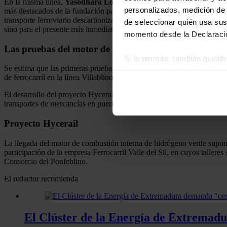
En la misma línea,
Yasodhara López
ha destacado que la llegada del
personalizados, medición de p
más destacados de la fundación para este año por su implicación con el
transporte ferroviario descarbonizado utilizando un motor de hidrógen
de seleccionar quién usa sus
sino para el presente más inmediato”.
momento desde la Declaració
Las pruebas del motor de combustión interna de hid
Si lo permite, también quisi
Se estima que las primeras pruebas sobre las vías de este motor de com
Recopilar información
de ferrocarril en la línea Villablino-Compostilla, por donde circulará 
Identificar su disposi
El desarrollo del proyecto Hycerail podría ser de aplicación directa en 
Obtenga más información sob
transportes de mercancías en puertos. Desde ITJ y CIUDEN se espera, 
datos
. Puede cambiar o reti
Proyecto Hycerail
Las cookies de este sitio we
La llegada del motor de combustión interna de hidrógeno verde supone
y analizar el tráfico. Ademá
participación de la empresa Ferrocarril Valle del Sil, en cuyos taller
redes sociales, publicidad y
Consorcio del Ponfeblino.
que hayan recopilado a parti
El redactor recomienda
El Clúster de la Energía de Extremad