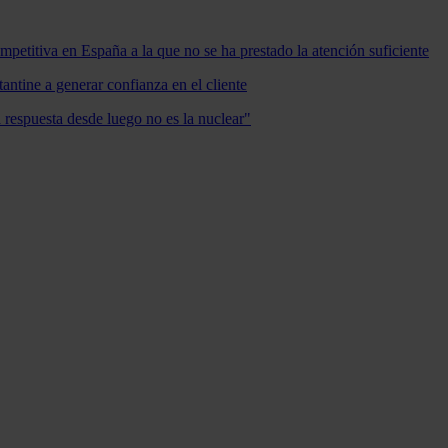
mpetitiva en España a la que no se ha prestado la atención suficiente
antine a generar confianza en el cliente
a respuesta desde luego no es la nuclear"