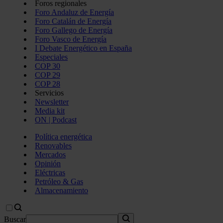
Foros regionales
Foro Andaluz de Energía
Foro Catalán de Energía
Foro Gallego de Energía
Foro Vasco de Energía
I Debate Energético en España
Especiales
COP 30
COP 29
COP 28
Servicios
Newsletter
Media kit
ON | Podcast
Política energética
Renovables
Mercados
Opinión
Eléctricas
Petróleo & Gas
Almacenamiento
Buscar