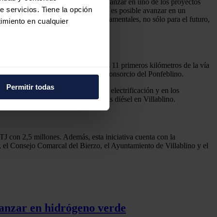
especial relevancia” porque supone avanzar en uno de los proyectos
e servicios. Tiene la opción
co-privada que lleva a “demostrar que es posible avanzar en un
 nuevas energías son elementos fundamentales, no sólo para el futuro,
imiento en cualquier
o año, inicialmente a lo largo de los 11 primeros kilómetros de la vía
e varios metros
l marco del convenio suscrito con el Consorcio del Ponfeblino.
icas (huellas digitales)
Permitir todas
a Estrecha (FEVE), líneas de difícil electrificación y en los
eferencias en la
sección de
bilitación de las antiguas máquinas diésel en Villablino.
e cookies.
 funciones de redes sociales
J con 2,5 millones. Además, esta iniciativa cuenta con la
con nuestros partners de
ón, el Consejo Comarcal del Bierzo, el Ayuntamiento de Villablino y el
ue les haya proporcionado o
anzar en hidrógeno verde