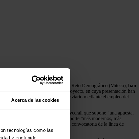
rio para la Transición Ecológica y el Reto Demográfico (Miteco),
han
lor de 2,5 millones de euros.
El proyecto, en cuya presentación han
descarbonización del transporte ferroviario mediante el empleo del
Acerca de las cookies
 De ahí el desarrollo del proyecto Hycerail que supone “una apuesta,
a lograr en el futuro medios de transporte “más modernos, más
o, apoyado por el ITJ en su primera convocatoria de la línea de
con tecnologías como las
cidad y contenido