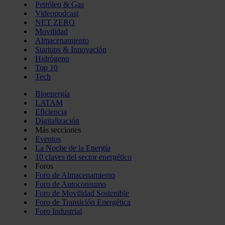
Petróleo & Gas
Videopodcast
NET ZERO
Movilidad
Almacenamiento
Startups & Innovación
Hidrógeno
Top 10
Tech
Bioenergía
LATAM
Eficiencia
Digitalización
Más secciones
Eventos
La Noche de la Energía
10 claves del sector energético
Foros
Foro de Almacenamiento
Foro de Autoconsumo
Foro de Movilidad Sostenible
Foro de Transición Energética
Foro Industrial