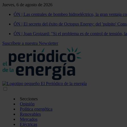
Jueves, 6 de agosto de 2026
ÓN | Las centrales de bombeo hidroeléctrico, la gran ventaja co
ÓN | El secreto del éxito de Octopus Energy: del 'pulpito' Const
ÓN | Joan Groizard: "Si el problema es de control de tensión, l
Suscríbete a nuestra Newsletter
Secciones
Opinión
Política energética
Renovables
Mercados
Eléctricas