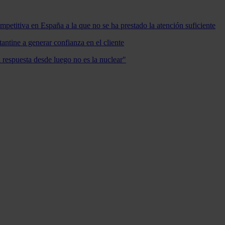
mpetitiva en España a la que no se ha prestado la atención suficiente
antine a generar confianza en el cliente
a respuesta desde luego no es la nuclear"