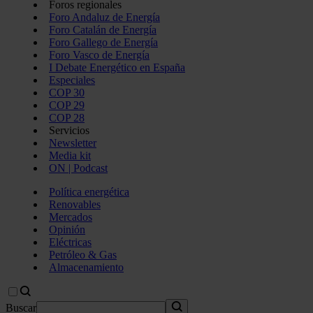
Foros regionales
Foro Andaluz de Energía
Foro Catalán de Energía
Foro Gallego de Energía
Foro Vasco de Energía
I Debate Energético en España
Especiales
COP 30
COP 29
COP 28
Servicios
Newsletter
Media kit
ON | Podcast
Política energética
Renovables
Mercados
Opinión
Eléctricas
Petróleo & Gas
Almacenamiento
Buscar