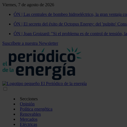
Viernes, 7 de agosto de 2026
ÓN | Las centrales de bombeo hidroeléctrico, la gran ventaja co
ÓN | El secreto del éxito de Octopus Energy: del 'pulpito' Const
ÓN | Joan Groizard: "Si el problema es de control de tensión, l
Suscríbete a nuestra Newsletter
Secciones
Opinión
Política energética
Renovables
Mercados
Eléctricas