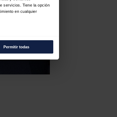
e servicios. Tiene la opción
imiento en cualquier
e varios metros
icas (huellas digitales)
Permitir todas
eferencias en la
sección de
e cookies.
 funciones de redes sociales
con nuestros partners de
ue les haya proporcionado o