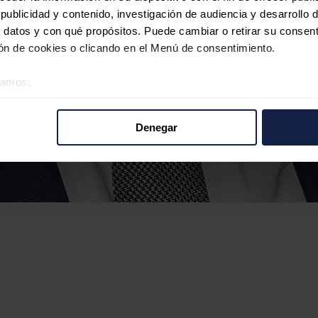
ublicidad y contenido, investigación de audiencia y desarrollo d
 datos y con qué propósitos. Puede cambiar o retirar su consent
n de cookies o clicando en el Menú de consentimiento.
éramos:
 sobre su ubicación geográfica que puede tener una precisión d
tivo analizándolo activamente para buscar características específ
Denegar
re cómo se procesan sus datos personales y establezca sus pr
rar su consentimiento en cualquier momento en la Declaración d
b se usan para personalizar el contenido y los anuncios, ofrecer
s, compartimos información sobre el uso que haga del sitio web 
 análisis web, quienes pueden combinarla con otra información q
r del uso que haya hecho de sus servicios.