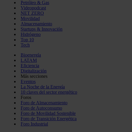
Petróleo & Gas
Videopodcast
NET ZERO
Movilidad
Almacenamiento
Startups & Innovación
Hidrógeno
Top 10
Tech
Bioenergía
LATAM
Eficiencia
Digitalización
Más secciones
Eventos
La Noche de la Energía
10 claves del sector energético
Foros
Foro de Almacenamiento
Foro de Autoconsumo
Foro de Movilidad Sostenible
Foro de Transición Energética
Foro Industrial