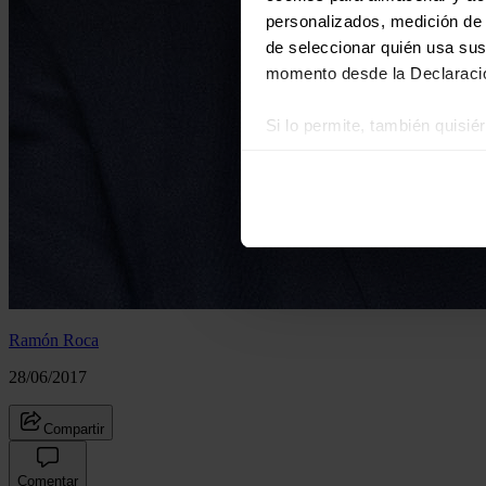
personalizados, medición de p
de seleccionar quién usa sus
momento desde la Declaració
Si lo permite, también quisi
Recopilar información
Identificar su disposi
Obtenga más información sob
datos
. Puede cambiar o reti
Las cookies de este sitio we
y analizar el tráfico. Ademá
Ramón Roca
redes sociales, publicidad y
que hayan recopilado a parti
28/06/2017
Compartir
Comentar