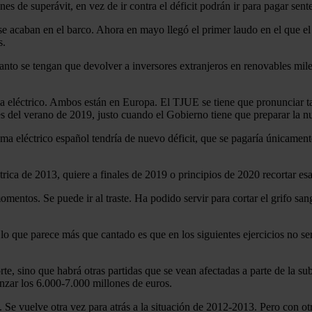
nes de superávit, en vez de ir contra el déficit podrán ir para pagar se
se acaban en el barco. Ahora en mayo llegó el primer laudo en el que e
s.
anto se tengan que devolver a inversores extranjeros en renovables mil
ema eléctrico. Ambos están en Europa. El TJUE se tiene que pronunciar 
s del verano de 2019, justo cuando el Gobierno tiene que preparar la n
ma eléctrico español tendría de nuevo déficit, que se pagaría únicament
rica de 2013, quiere a finales de 2019 o principios de 2020 recortar es
tos. Se puede ir al traste. Ha podido servir para cortar el grifo sangri
o que parece más que cantado es que en los siguientes ejercicios no será
te, sino que habrá otras partidas que se vean afectadas a parte de la su
anzar los 6.000-7.000 millones de euros.
s. Se vuelve otra vez para atrás a la situación de 2012-2013. Pero con o