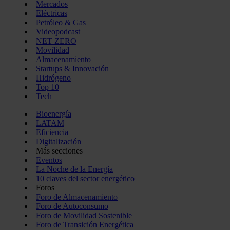
Mercados
Eléctricas
Petróleo & Gas
Videopodcast
NET ZERO
Movilidad
Almacenamiento
Startups & Innovación
Hidrógeno
Top 10
Tech
Bioenergía
LATAM
Eficiencia
Digitalización
Más secciones
Eventos
La Noche de la Energía
10 claves del sector energético
Foros
Foro de Almacenamiento
Foro de Autoconsumo
Foro de Movilidad Sostenible
Foro de Transición Energética