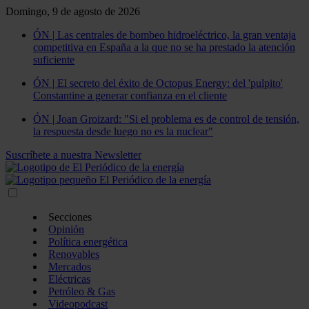
Domingo, 9 de agosto de 2026
ÓN | Las centrales de bombeo hidroeléctrico, la gran ventaja
competitiva en España a la que no se ha prestado la atención
suficiente
ÓN | El secreto del éxito de Octopus Energy: del 'pulpito'
Constantine a generar confianza en el cliente
ÓN | Joan Groizard: "Si el problema es de control de tensión,
la respuesta desde luego no es la nuclear"
Suscríbete a nuestra Newsletter
Secciones
Opinión
Política energética
Renovables
Mercados
Eléctricas
Petróleo & Gas
Videopodcast