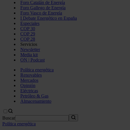
Foro Catalán de Energía
Foro Gallego de Energía
Foro Vasco de Energía
I Debate Energético en España
Especiales
COP 30
COP 29
COP 28
Servicios
Newsletter
Media kit
ON | Podcast
Política energética
Renovables
Mercados
Opinión
Eléctricas
Petróleo & Gas
Almacenamiento
Buscar
Política energética