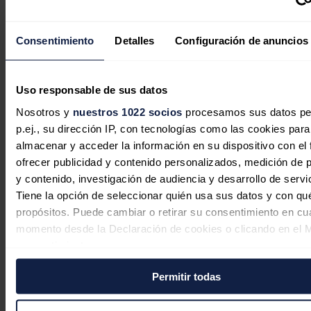
de 2025 y en marzo de 2026 numerosas instalaciones atómicas en
Irán.
Consentimiento
Detalles
Configuración de anuncios
Noticias relacionadas
Uso responsable de sus datos
Rusia acusa a Ucrania de intentar
Nosotros y
nuestros 1022 socios
procesamos sus datos pe
atacar la central nuclear de Zaporiyia
p.ej., su dirección IP, con tecnologías como las cookies para
con drones
almacenar y acceder la información en su dispositivo con el 
ofrecer publicidad y contenido personalizados, medición de p
Redacción
30/07/2026
y contenido, investigación de audiencia y desarrollo de servi
Tiene la opción de seleccionar quién usa sus datos y con qu
propósitos. Puede cambiar o retirar su consentimiento en cu
momento desde la Declaración de cookies o clicando en el 
consentimiento.
Kazajistán condena un nuevo ataque
contra un petrolero en la terminal del
Permitir todas
Si lo permite, también quisiéramos:
oleoducto del Caspio (KTK)
Recopilar información sobre su ubicación geográfica