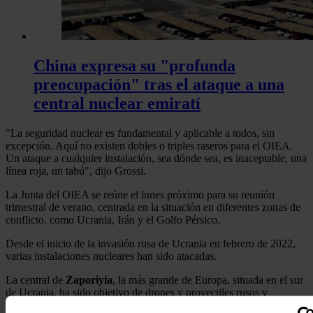
China expresa su "profunda
preocupación" tras el ataque a una
central nuclear emiratí
"La seguridad nuclear es fundamental y aplicable a todos, sin
excepción. Aquí no existen dobles o triples raseros para el OIEA.
Un ataque a cualquier instalación, sea dónde sea, es inaceptable, una
línea roja, un tabú", dijo Grossi.
La Junta del OIEA se reúne el lunes próximo para su reunión
trimestral de verano, centrada en la situación en diferentes zonas de
conflicto, como Ucrania, Irán y el Golfo Pérsico.
Desde el inicio de la invasión rusa de Ucrania en febrero de 2022,
varias instalaciones nucleares han sido atacadas.
La central de
Zaporiyia
, la más grande de Europa, situada en el sur
de Ucrania, ha sido objetivo de drones y proyectiles rusos y
ucranianos, mientras que Estados Unidos e Israel atacaron en junio