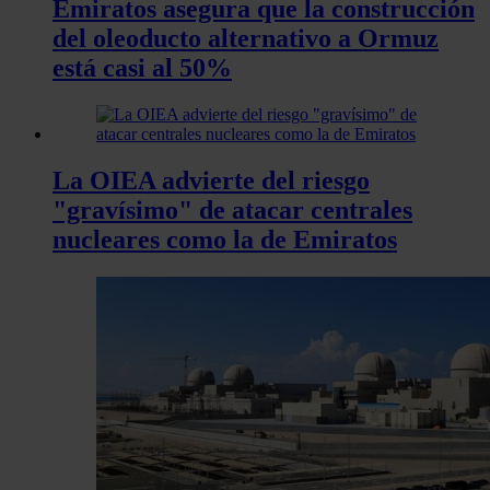
Emiratos asegura que la construcción
del oleoducto alternativo a Ormuz
está casi al 50%
La OIEA advierte del riesgo
"gravísimo" de atacar centrales
nucleares como la de Emiratos