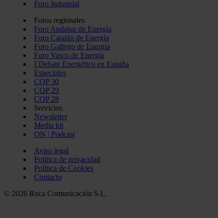
Foro Industrial
Foros regionales
Foro Andaluz de Energía
Foro Catalán de Energía
Foro Gallego de Energía
Foro Vasco de Energía
I Debate Energético en España
Especiales
COP 30
COP 29
COP 28
Servicios
Newsletter
Media kit
ON | Podcast
Aviso legal
Política de privacidad
Política de Cookies
Contacto
© 2026 Roca Comunicación S.L.