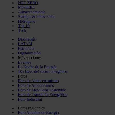
NET ZERO
Movilidad
Almacenamiento
Startups & Innovación
Hidrógeno
Top 10
Tech
Bioenergía
LATAM
Eficiencia
Digitalización
Más secciones
Eventos
La Noche de la Energía
10 claves del sector energético
Foros
Foro de Almacenamiento
Foro de Autoconsumo
Foro de Movilidad Sostenible
Foro de Transición Energética
Foro Industrial
Foros regionales
Foro Andaluz de Energía